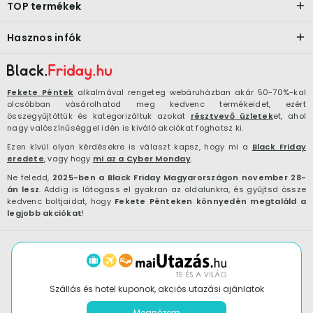
TOP termékek
Hasznos infók
Fekete Péntek
alkalmával rengeteg webáruházban akár 50-70%-kal
olcsóbban vásárolhatod meg kedvenc termékeidet, ezért
összegyűjtöttük és kategorizáltuk azokat
résztvevő üzletek
et, ahol
nagy valószínűséggel idén is kiváló akciókat foghatsz ki.
Ezen kívül olyan kérdésekre is választ kapsz, hogy mi a
Black Friday
eredete
, vagy hogy
mi az a Cyber Monday
.
Ne feledd,
2025-ben a Black Friday Magyarországon november 28-
án lesz
. Addig is látogass el gyakran az oldalunkra, és gyűjtsd össze
kedvenc boltjaidat, hogy
Fekete Pénteken könnyedén megtaláld a
legjobb akciókat
!
Szállás és hotel kuponok, akciós utazási ajánlatok
Megnézem