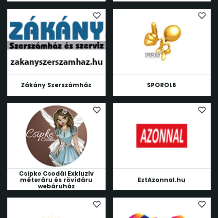
Zákány Szerszámház
SPOROL6
Csipke Csodái Exkluzív
méteráru és rövidáru
EztAzonnal.hu
webáruház