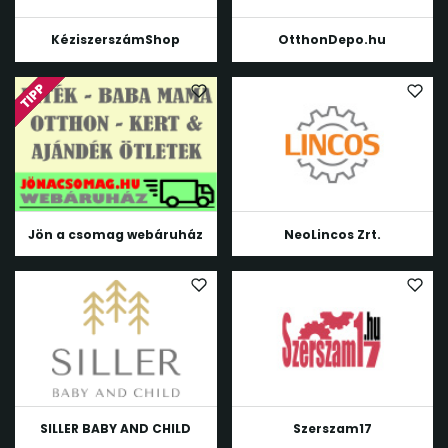
KéziszerszámShop
OtthonDepo.hu
Jön a csomag webáruház
NeoLincos Zrt.
SILLER BABY AND CHILD
Szerszam17