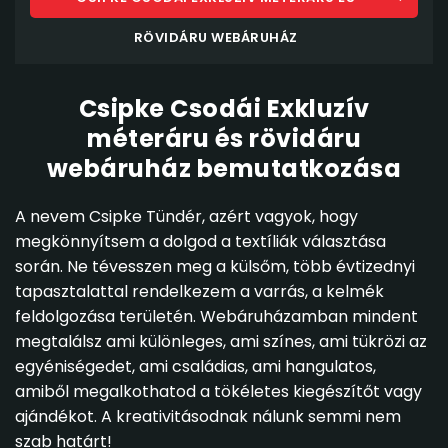
RÖVIDÁRU WEBÁRUHÁZ
Csipke Csodái Exkluzív
méteráru és rövidáru
webáruház bemutatkozása
A nevem Csipke Tündér, azért vagyok, hogy
megkönnyítsem a dolgod a textíliák választása
során. Ne tévesszen meg a külsőm, több évtizednyi
tapasztalattal rendelkezem a varrás, a kelmék
feldolgozása területén. Webáruházamban mindent
megtalálsz ami különleges, ami színes, ami tükrözi az
egyéniségedet, ami családias, ami hangulatos,
amiből megalkothatod a tökéletes kiegészítőt vagy
ajándékot. A kreativitásodnak nálunk semmi nem
szab határt!