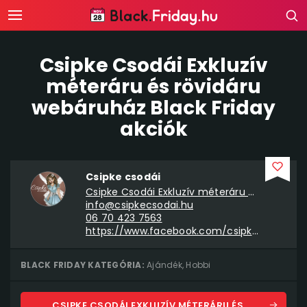
Csipke Csodái Exkluzív
méteráru és rövidáru
webáruház Black Friday
akciók
Csipke csodái
Csipke Csodái Exkluzív méteráru és rövidáru webáruház
info@csipkecsodai.hu
06 70 423 7563
https://www.facebook.com/csipkecsodai
BLACK FRIDAY KATEGÓRIA:
Ajándék
,
Hobbi
CSIPKE CSODÁI EXKLUZÍV MÉTERÁRU ÉS