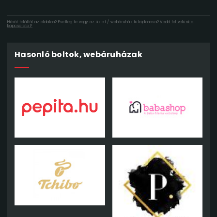
Hibát találtál az oldalon? Esetleg te vagy az üzlet / webáruház tulajdonosa?
Vedd fel velünk a
kapcsolatot!
Hasonló boltok, webáruházak