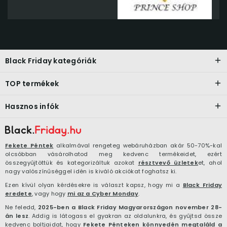
Black Friday kategóriák
TOP termékek
Hasznos infók
Fekete Péntek
alkalmával rengeteg webáruházban akár 50-70%-kal
olcsóbban vásárolhatod meg kedvenc termékeidet, ezért
összegyűjtöttük és kategorizáltuk azokat
résztvevő üzletek
et, ahol
nagy valószínűséggel idén is kiváló akciókat foghatsz ki.
Ezen kívül olyan kérdésekre is választ kapsz, hogy mi a
Black Friday
eredete
, vagy hogy
mi az a Cyber Monday
.
Ne feledd,
2025-ben a Black Friday Magyarországon november 28-
án lesz
. Addig is látogass el gyakran az oldalunkra, és gyűjtsd össze
kedvenc boltjaidat, hogy
Fekete Pénteken könnyedén megtaláld a