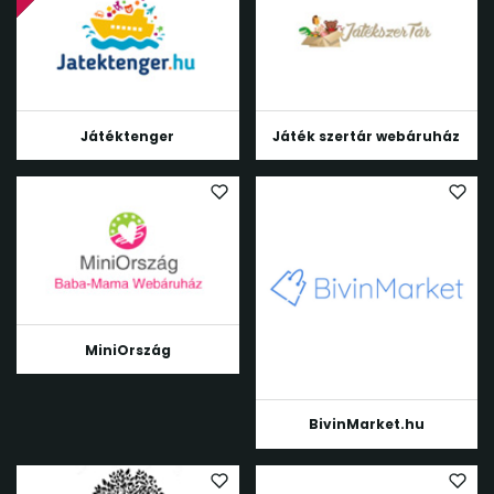
Játéktenger
Játék szertár webáruház
MiniOrszág
BivinMarket.hu