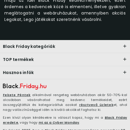
majd az idei Black Friday kedvezményekben, ezért
érdemes a kedvencek közé is elmenteni, illetve gyakran
meglátogatni a webáruházukat, amennyiben akciós
Legokat, Lego játékokat szeretnénk vásárolni.
Black Friday kategóriák
TOP termékek
Hasznos infók
Fekete Péntek
alkalmával rengeteg webáruházban akár 50-70%-kal
olcsóbban vásárolhatod meg kedvenc termékeidet, ezért
összegyűjtöttük és kategorizáltuk azokat
résztvevő üzletek
et, ahol
nagy valószínűséggel idén is kiváló akciókat foghatsz ki.
Ezen kívül olyan kérdésekre is választ kapsz, hogy mi a
Black Friday
eredete
, vagy hogy
mi az a Cyber Monday
.