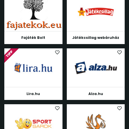
Fajáték Bolt
Játékcsillag webáruház
Lira.hu
Alza.hu