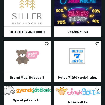
SILLER BABY AND CHILD
JátékNet.hu
Brumi Maci Bababolt
Heted 7 játék webáruház
Gyerekjátékok.hu
Játékbolt.hu