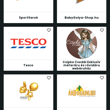
SportSarok
BabyGolya-Shop.hu
Csipke Csodái Exkluzív
Tesco
méteráru és rövidáru
webáruház