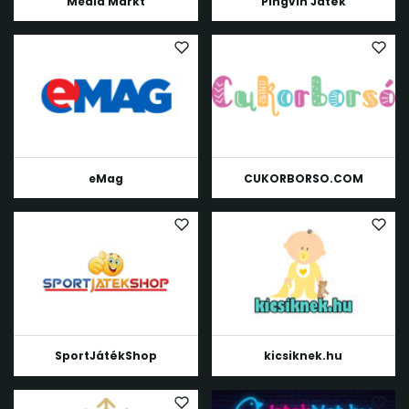
Media Markt
Pingvin Játék
eMag
CUKORBORSO.COM
SportJátékShop
kicsiknek.hu