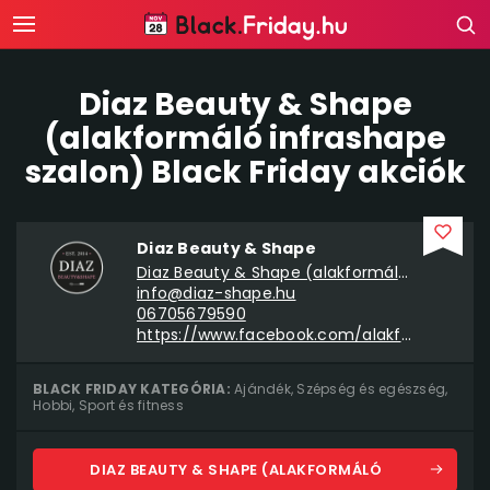
Diaz Beauty & Shape
(alakformáló infrashape
szalon) Black Friday akciók
Diaz Beauty & Shape
Diaz Beauty & Shape (alakformáló infrashape szalon)
info@diaz-shape.hu
06705679590
https://www.facebook.com/alakformalasujbuda
BLACK FRIDAY KATEGÓRIA:
Ajándék
,
Szépség és egészség
,
Hobbi
,
Sport és fitness
DIAZ BEAUTY & SHAPE (ALAKFORMÁLÓ