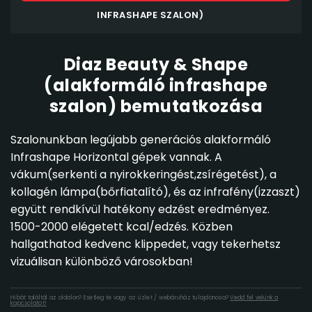
INFRASHAPE SZALON)
Diaz Beauty & Shape
(alakformáló infrashape
szalon) bemutatkozása
Szalonunkban legújabb generációs alakformáló
Infrashape Horizontal gépek vannak. A
vákum(serkenti a nyirokkeringést,zsírégetést), a
kollagén lámpa(bőrfiatalító), és az infrafény(izzaszt)
együtt rendkívül hatékony edzést eredményez.
1500-2000 elégetett kcal/edzés. Közben
hallgathatod kedvenc klippedet, vagy tekerhetsz
vizuálisan különböző városokban!
Hibát találtál az oldalon? Esetleg te vagy az üzlet / webáruház tulajdonosa?
Vedd fel velünk a
kapcsolatot!