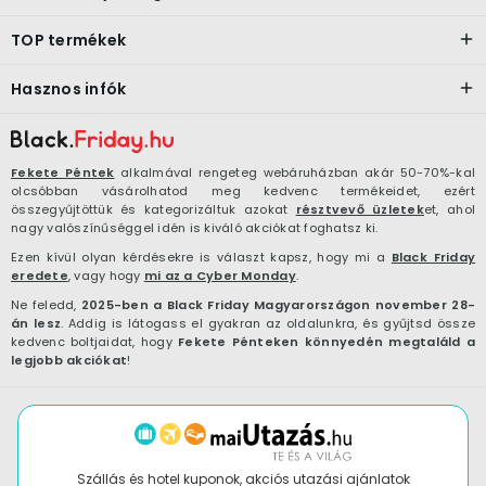
TOP termékek
Hasznos infók
Fekete Péntek
alkalmával rengeteg webáruházban akár 50-70%-kal
olcsóbban vásárolhatod meg kedvenc termékeidet, ezért
összegyűjtöttük és kategorizáltuk azokat
résztvevő üzletek
et, ahol
nagy valószínűséggel idén is kiváló akciókat foghatsz ki.
Ezen kívül olyan kérdésekre is választ kapsz, hogy mi a
Black Friday
eredete
, vagy hogy
mi az a Cyber Monday
.
Ne feledd,
2025-ben a Black Friday Magyarországon november 28-
án lesz
. Addig is látogass el gyakran az oldalunkra, és gyűjtsd össze
kedvenc boltjaidat, hogy
Fekete Pénteken könnyedén megtaláld a
legjobb akciókat
!
Szállás és hotel kuponok, akciós utazási ajánlatok