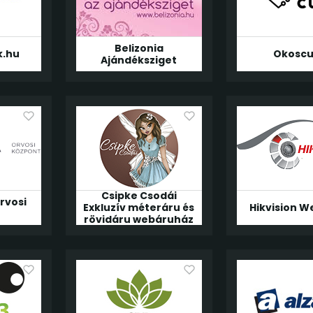
Belizonia
k.hu
Okoscu
Ajándéksziget
Csipke Csodái
rvosi
Exkluzív méteráru és
Hikvision 
t
rövidáru webáruház