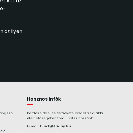
ezeket az
be-
n az ilyen
Hasznos infók
Bluetooth hangszóró
Kérdéseiddel és észrevételeiddel az alábbi
elérhetőségeken fordulhatsz hozzánk:
E-mail:
black@friday.hu
ció