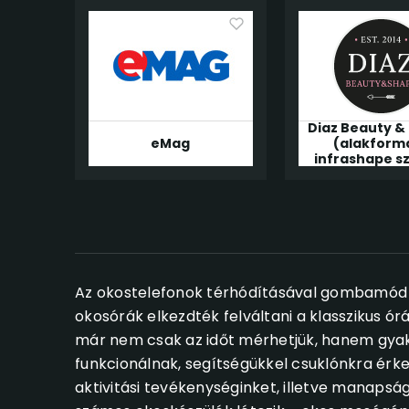
Diaz Beauty &
eMag
(alakform
infrashape s
Az okostelefonok térhódításával gombamód m
okosórák elkezdték felváltani a klasszikus ó
már nem csak az időt mérhetjük, hanem gyak
funkcionálnak, segítségükkel csuklónkra érke
aktivitási tevékenységinket, illetve manapsá