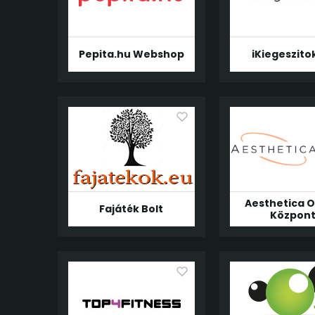
Pepita.hu Webshop
iKiegeszito
Aesthetica O
Fajáték Bolt
Közpon