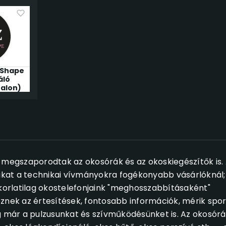
 Shape
áló
zalon)
egszaporodtak az okosórák és az okoskiegészítők is.
rákat a technikai vívmányokra fogékonyabb vásárlóknál;
orlatilag okostelefonjaink "meghosszabbításaként"
znek az értesítések, fontosabb információk, mérik spor
g már a pulzusunkat és szívműködésünket is. Az okosórá