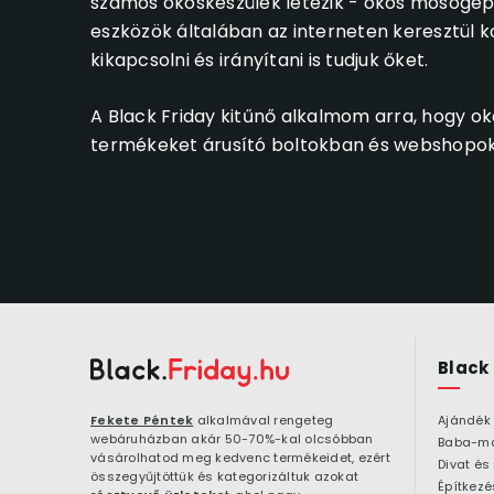
számos okoskészülék létezik - okos mosógép, 
eszközök általában az interneten keresztül 
kikapcsolni és irányítani is tudjuk őket.
A Black Friday kitűnő alkalmom arra, hogy ok
termékeket árusító boltokban és webshopo
Black
Fekete Péntek
alkalmával rengeteg
Ajándék
webáruházban akár 50-70%-kal olcsóbban
Baba-m
vásárolhatod meg kedvenc termékeidet, ezért
Divat és
összegyűjtöttük és kategorizáltuk azokat