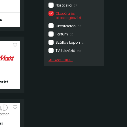
Női táska
27
Okosóra és
okoskiegészítő
hu
Okostelefon
33
Parfüm
20
Szállás kupon
2
TV, televízió
29
MUTASS TÖBBET
arkt
i