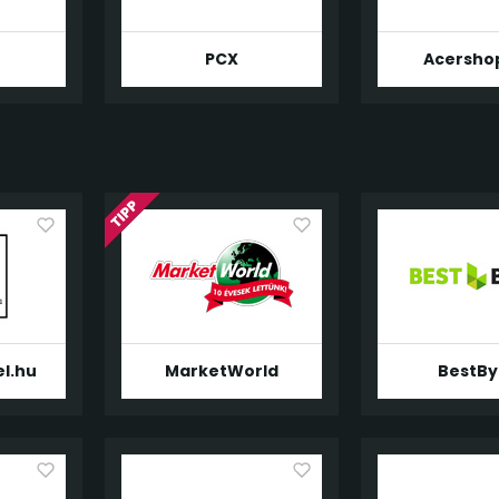
u
PCX
Acersho
el.hu
MarketWorld
BestBy