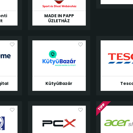
nti
MADE IN PAPP
lt
ÜZLETHÁZ
ital
KütyüBazár
Tesc