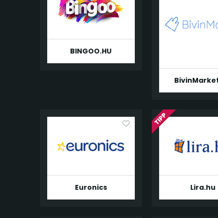
BINGOO.HU
BivinMarke
Euronics
Lira.hu