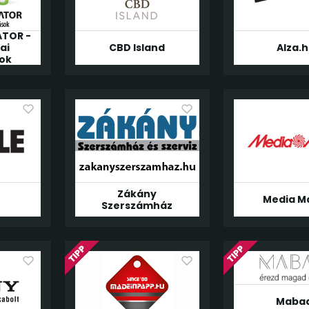
TOR -
ai
CBD Island
Alza.
ok
Zákány
Media M
Szerszámház
Mabad