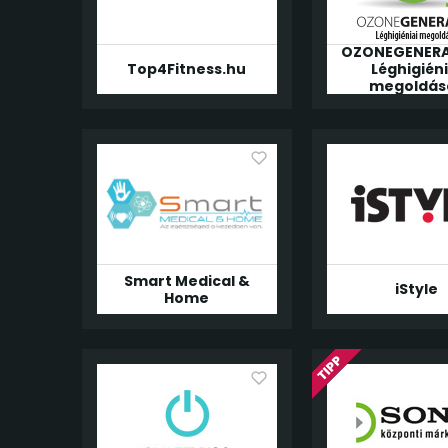
OZONEGENERA
Top4Fitness.hu
Léghigiéni
megoldás
Smart Medical &
iStyle
Home