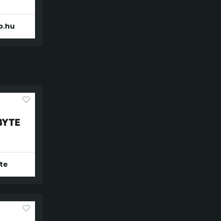
p.hu
te