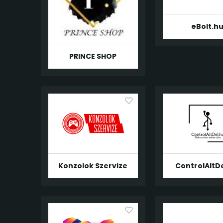
eBolt.h
PRINCE SHOP
Konzolok Szervize
ControlAltD