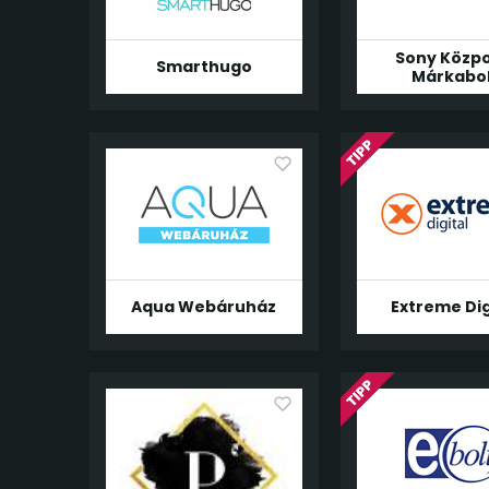
Sony Közpo
Smarthugo
Márkabo
Aqua Webáruház
Extreme Dig