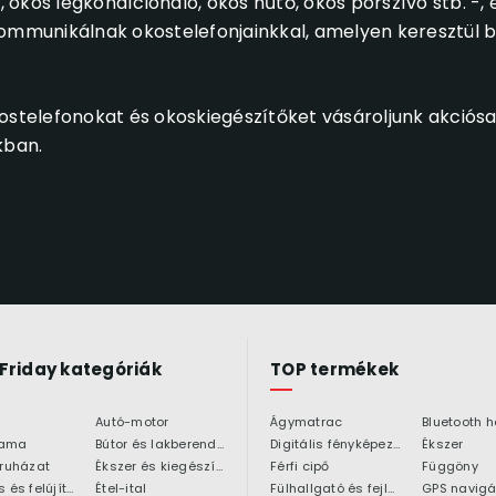
okos légkondícionáló, okos hűtő, okos porszívó stb. -, 
kommunikálnak okostelefonjainkkal, amelyen keresztül 
ostelefonokat és okoskiegészítőket vásároljunk akciósa
kban.
 Friday kategóriák
TOP termékek
Autó-motor
Ágymatrac
ama
Bútor és lakberendezés
Digitális fényképezőgép
Ékszer
 ruházat
Ékszer és kiegészítő
Férfi cipő
Függöny
Építkezés és felújítás
Étel-ital
Fülhallgató és fejlhallgató
GPS navigá