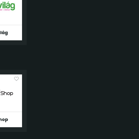
ilág
hop