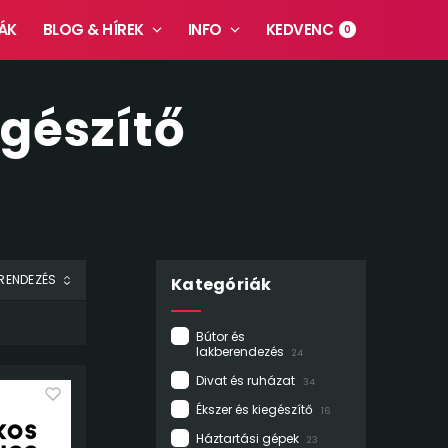
ÁK
BLOG & HÍREK
INFO
KEDVENC
0
egészítő
Kategóriák
Bútor és
lakberendezés
24
Divat és ruházat
34
Ékszer és kiegészítő
16
Háztartási gépek
23