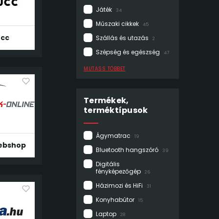
Játék
34
Műszaki cikkek
45
cc
Szállás és utazás
2
Szépség és egészség
47
MUTASS TÖBBET
Termékek,
terméktípusok
Ágymatrac
19
Webshop
Bluetooth hangszóró
39
Digitális
fényképezőgép
26
Házimozi és HiFi
31
Konyhabútor
15
Laptop
28