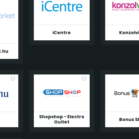
iCentre
Konzolv
t.hu
Shopshop - Electro
Bonus S
Outlet