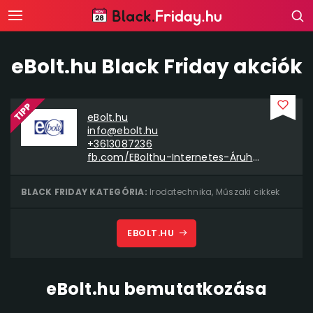
eBolt.hu Black Friday akciók
eBolt.hu
info@ebolt.hu
+3613087236
fb.com/EBolthu-Internetes-Áruház-335530423900339
BLACK FRIDAY KATEGÓRIA:
Irodatechnika
,
Műszaki cikkek
EBOLT.HU
eBolt.hu bemutatkozása