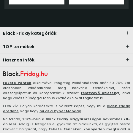
Black Friday kategóriák
TOP termékek
Hasznos infók
Fekete Péntek
alkalmával rengeteg webáruházban akár 50-70%-kal
olcsóbban vásárolhatod meg kedvenc termékeidet, ezért
összegyűjtöttük és kategorizáltuk azokat
résztvevő üzletek
et, ahol
nagy valószínűséggel idén is kiváló akciókat foghatsz ki.
Ezen kívül olyan kérdésekre is választ kapsz, hogy mi a
Black Friday
eredete
, vagy hogy
mi az a Cyber Monday
.
Ne feledd,
2025-ben a Black Friday Magyarországon november 28-
án lesz
. Addig is látogass el gyakran az oldalunkra, és gyűjtsd össze
kedvenc boltjaidat, hogy
Fekete Pénteken könnyedén megtaláld a