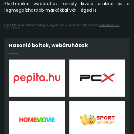
Elektronikai webáruház, amely kiváló árakkal és a
legmegbízhatóbb márkákkal vár Téged is.
Hibát találtál az oldalon? Esetleg te vagy az üzlet / webáruház tulajdonosa?
Vedd fel velünk a
kapcsolatot!
Hasonló boltok, webáruházak