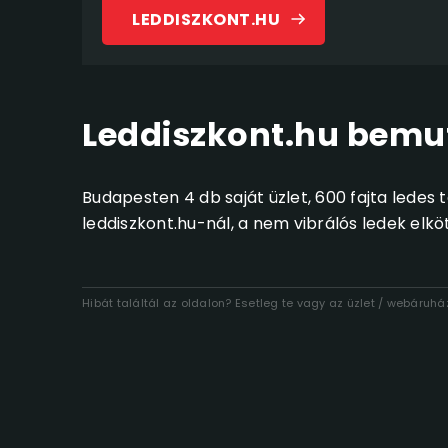
LEDDISZKONT.HU
Leddiszkont.hu bemu
Budapesten 4 db saját üzlet, 600 fajta ledes
leddiszkont.hu-nál, a nem vibrálós ledek elkö
Hibát találtál az oldalon? Esetleg te vagy az üzlet / webáruh