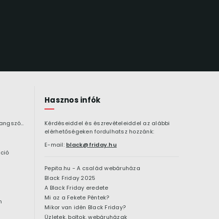
Hasznos infók
Bluetooth hangszóró
Kérdéseiddel és észrevételeiddel az alábbi
elérhetőségeken fordulhatsz hozzánk:
E-mail:
black@friday.hu
ció
Pepita.hu - A család webáruháza
Black Friday 2025
A Black Friday eredete
Mi az a Fekete Péntek?
n
Mikor van idén Black Friday?
Üzletek, boltok, webáruházak