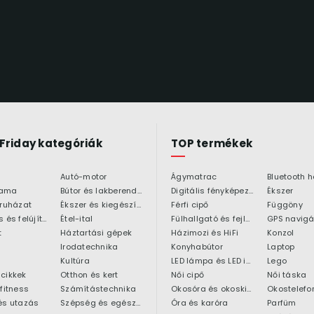
 Friday kategóriák
TOP termékek
Autó-motor
Ágymatrac
ama
Bútor és lakberendezés
Digitális fényképezőgép
Ékszer
 ruházat
Ékszer és kiegészítő
Férfi cipő
Függöny
Építkezés és felújítás
Étel-ital
Fülhallgató és fejlhallgató
GPS navigá
t
Háztartási gépek
Házimozi és HiFi
Konzol
Irodatechnika
Konyhabútor
Laptop
Kultúra
LED lámpa és LED izzó
Lego
cikkek
Otthon és kert
Női cipő
Női táska
 fitness
Számítástechnika
Okosóra és okoskiegészítő
Okostelefo
és utazás
Szépség és egészség
Óra és karóra
Parfüm