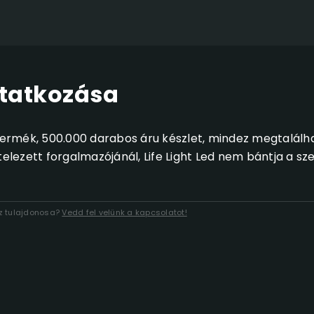
tatkozása
 termék, 500.000 darabos áru készlet, mindez megtalálh
telezett forgalmazójánál, Life Light Led nem bántja a sz
áz tulajdonosa?
Vedd fel velünk a kapcsolatot!