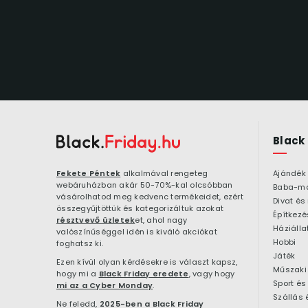
Black
Fekete Péntek
alkalmával rengeteg
Ajándék
webáruházban akár 50-70%-kal olcsóbban
Baba-m
vásárolhatod meg kedvenc termékeidet, ezért
Divat és
összegyűjtöttük és kategorizáltuk azokat
résztvevő üzletek
et, ahol nagy
Háziálla
valószínűséggel idén is kiváló akciókat
Hobbi
foghatsz ki.
Játék
Ezen kívül olyan kérdésekre is választ kapsz,
Műszaki 
hogy mi a
Black Friday eredete
, vagy hogy
Sport és
mi az a Cyber Monday
.
Szállás 
Ne feledd,
2025-ben a Black Friday