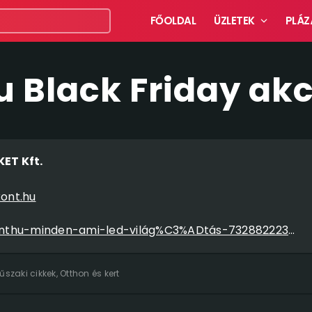
FŐOLDAL
ÜZLETEK
PLÁZ
u Black Friday ak
ET Kft.
ont.hu
fb.com/Leddiszkonthu-minden-ami-led-világ%C3%ADtás-732882223395384
űszaki cikkek
,
Otthon és kert