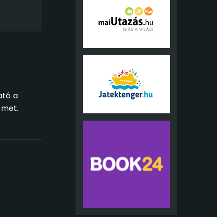
ató a
emet.