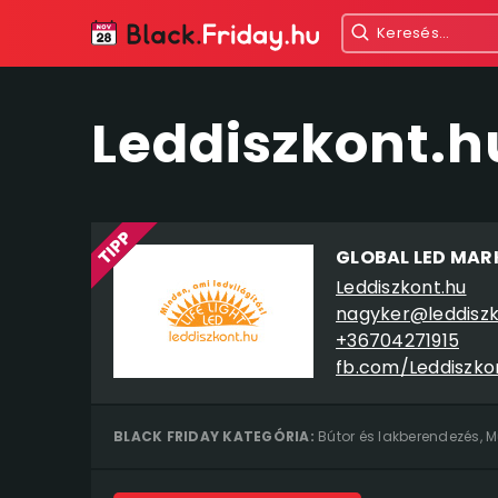
Leddiszkont.h
GLOBAL LED MARK
Leddiszkont.hu
nagyker@leddiszk
+36704271915
BLACK FRIDAY KATEGÓRIA:
Bútor és lakberendezés
,
M