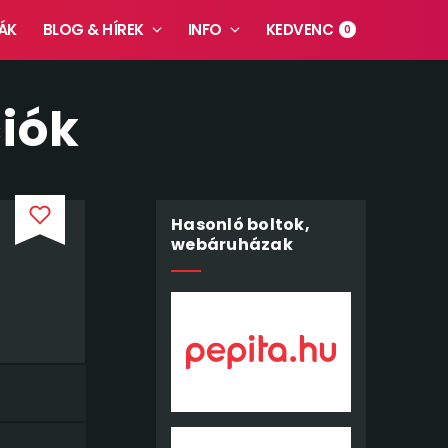
ÁK
BLOG & HÍREK
INFO
KEDVENC
0
ciók
Hasonló boltok,
webáruházak