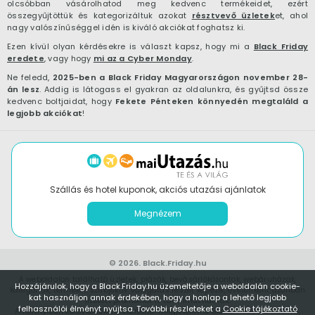
olcsóbban vásárolhatod meg kedvenc termékeidet, ezért
összegyűjtöttük és kategorizáltuk azokat
résztvevő üzletek
et, ahol
nagy valószínűséggel idén is kiváló akciókat foghatsz ki.
Ezen kívül olyan kérdésekre is választ kapsz, hogy mi a
Black Friday
eredete
, vagy hogy
mi az a Cyber Monday
.
Ne feledd,
2025-ben a Black Friday Magyarországon november 28-
án lesz
. Addig is látogass el gyakran az oldalunkra, és gyűjtsd össze
kedvenc boltjaidat, hogy
Fekete Pénteken könnyedén megtaláld a
legjobb akciókat
!
Szállás és hotel kuponok, akciós utazási ajánlatok
Megnézem
© 2026.
Black.Friday.hu
A weboldalon található üzletek, plázák, bevásárlóközontok, webáruházak,
Hozzájárulok, hogy a Black.Friday.hu üzemeltetője a weboldalán cookie-
kategóriák, termékek szubjektív válogatás részét képezik, esetenként azonban
kat használjon annak érdekében, hogy a honlap a lehető legjobb
fizetett promóciót is tartalmazhatnak.
felhasználói élményt nyújtsa. További részleteket a
Cookie tájékoztató
Amennyiben kereskedőként szeretnél megjelenni a Black.Friday.hu oldalon,