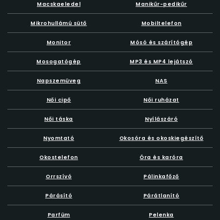
Macskaeledel
Manikűr-pedikűr
Mikrohullámú sütő
Mobiltelefon
Monitor
Mósó és szárítógép
Mosogatógép
MP3 és MP4 lejátszó
Napszemüveg
NAS
Női cipő
Női ruházat
Női táska
Nyílászáró
Nyomtató
Okosóra és okoskiegészítő
Okostelefon
Óra és karóra
Orrszívó
Pálinkafőző
Párásító
Párátlanító
Parfüm
Pelenka