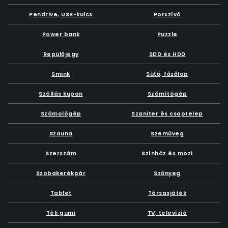
Pendrive, USB-kulcs
Porszívó
Power bank
Puzzle
Repülőjegy
SDD és HDD
Smink
Sütő, főzőlap
Szállás kupon
Számítógép
Számológép
Szaniter és csaptelep
Szauna
Szemüveg
Szerszám
Színház és mozi
Szobakerékpár
Szőnyeg
Tablet
Társasjáték
Téli gumi
TV, televízió