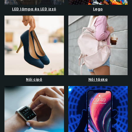
LED lámpa és LED izzó
Lego
Női cipő
Női táska