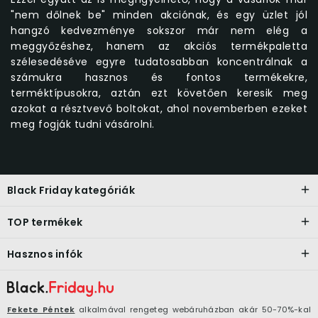
"nem dőlnek be" minden akciónak, és egy üzlet jól
hangzó kedvezménye sokszor már nem elég a
meggyőzéshez, hanem az akciós termékpaletta
szélesedéséve egyre tudatosabban koncentrálnak a
számukra hasznos és fontos termékekre,
terméktípusokra, aztán ezt követően keresik meg
azokat a résztvevő boltokat, ahol novemberben ezeket
meg fogják tudni vásárolni.
Black Friday kategóriák
TOP termékek
Hasznos infók
Fekete Péntek
alkalmával rengeteg webáruházban akár 50-70%-kal