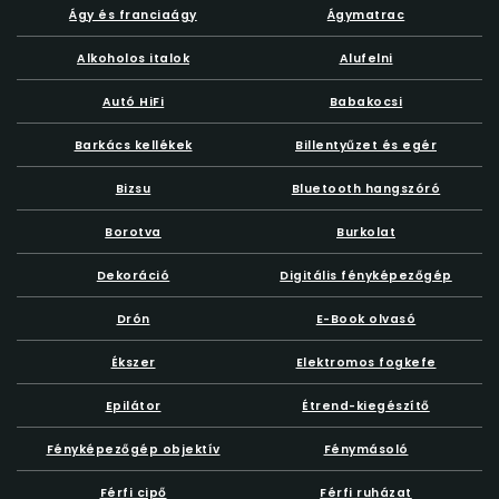
Ágy és franciaágy
Ágymatrac
Alkoholos italok
Alufelni
Autó HiFi
Babakocsi
Barkács kellékek
Billentyűzet és egér
Bizsu
Bluetooth hangszóró
Borotva
Burkolat
Dekoráció
Digitális fényképezőgép
Drón
E-Book olvasó
Ékszer
Elektromos fogkefe
Epilátor
Étrend-kiegészítő
Fényképezőgép objektív
Fénymásoló
Férfi cipő
Férfi ruházat