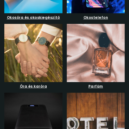
Okosóra és okoskiegészítő
Okostelefon
Óra és karóra
Parfüm