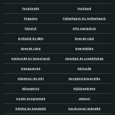
Forgószék
Futópad
Függöny
Fülhallgató és fejlhallgató
Fűnyíró
GPS navigáció
Grillsütő és BBQ
Gyerek cipő
Gyerek ruha
Gyerekülés
Hajfesték és hajszínező
Hajvágó és szakállvágó
Hangszerek
Hátizsák
Házimozi és HiFi
Horgászfelszerelés
Hősugárzó
Hűtőszekrény
Irodai programok
Jakuzzi
Kályha és kandalló
Karácsonyi ajándék