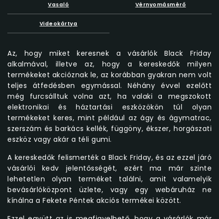
Vasaló
Vérnyomásmérő
Videokártya
Az, hogy miket keresnek a vásárlók Black Friday
alkalmával, illetve az, hogy a kereskedők milyen
termékeket akcióznak le, az korábban gyakran nem volt
teljes átfedésben egymással. Néhány évvel ezelőtt
még furcsálltuk volna azt, ha valaki a megszokott
elektronikai és háztartási eszközökön túl olyan
termékeket keres, mint például az ágy és ágymatrac,
szerszám és barkács kellék, függöny, ékszer, horgászati
eszköz vagy akár a téli gumi.
A kereskedők felismerték a Black Friday, és az ezzel járó
vásárlói kedv jelentősségét, ezért ma már szinte
lehetetlen olyan terméket találni, amit valamelyik
bevásárlóközpont üzlete, vagy egy webáruház ne
kínálna a Fekete Péntek akciós termékei között.
Ezzel együtt az is megfigyelhető, hogy a vásárlók már