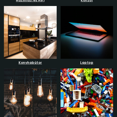
Házimozi és HiFi
Konzol
Konyhabútor
Laptop