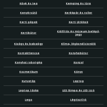
Kávé és tea
Kemping és túra
Kenyérsütő
Kerékpár és roller
Kerti gépek
Kerti játékok
Kiállítás és múzeum belépő,
Kertibútor
jegy
Kiságy és babaágy
Klíma, légkondícionáló
Kontaktlencse
Konyhabútor
Konyhai robotgép
Konzol
Kozmetikum
Könyv
Kutyatáp
Laptop
Laptop táska
LED lámpa és LED izzó
Lego
Légtisztító