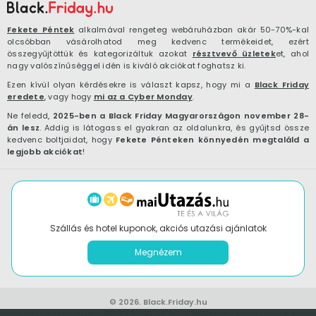
Fekete Péntek
alkalmával rengeteg webáruházban akár 50-70%-kal
olcsóbban vásárolhatod meg kedvenc termékeidet, ezért
összegyűjtöttük és kategorizáltuk azokat
résztvevő üzletek
et, ahol
nagy valószínűséggel idén is kiváló akciókat foghatsz ki.
Ezen kívül olyan kérdésekre is választ kapsz, hogy mi a
Black Friday
eredete
, vagy hogy
mi az a Cyber Monday
.
Ne feledd,
2025-ben a Black Friday Magyarországon november 28-
án lesz
. Addig is látogass el gyakran az oldalunkra, és gyűjtsd össze
kedvenc boltjaidat, hogy
Fekete Pénteken könnyedén megtaláld a
legjobb akciókat
!
Szállás és hotel kuponok, akciós utazási ajánlatok
Megnézem
© 2026.
Black.Friday.hu