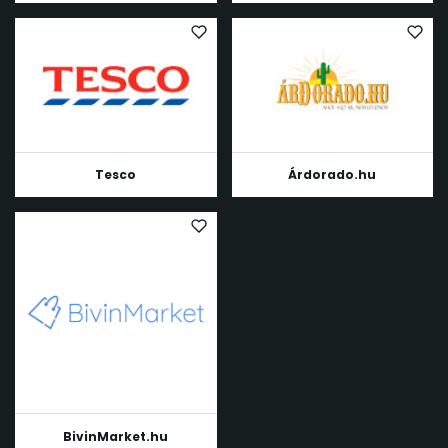
Tesco
Árdorado.hu
BivinMarket.hu