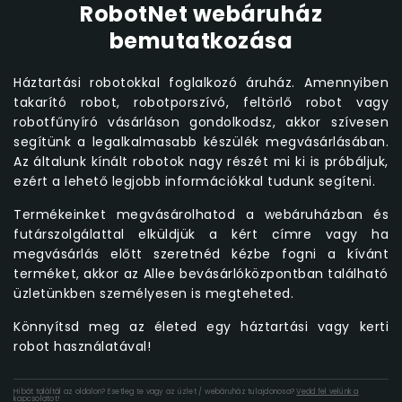
RobotNet webáruház
bemutatkozása
Háztartási robotokkal foglalkozó áruház. Amennyiben
takarító robot, robotporszívó, feltörlő robot vagy
robotfűnyíró vásárláson gondolkodsz, akkor szívesen
segítünk a legalkalmasabb készülék megvásárlásában.
Az általunk kínált robotok nagy részét mi ki is próbáljuk,
ezért a lehető legjobb információkkal tudunk segíteni.
Termékeinket megvásárolhatod a webáruházban és
futárszolgálattal elküldjük a kért címre vagy ha
megvásárlás előtt szeretnéd kézbe fogni a kívánt
terméket, akkor az Allee bevásárlóközpontban található
üzletünkben személyesen is megteheted.
Könnyítsd meg az életed egy háztartási vagy kerti
robot használatával!
Hibát találtál az oldalon? Esetleg te vagy az üzlet / webáruház tulajdonosa?
Vedd fel velünk a
kapcsolatot!