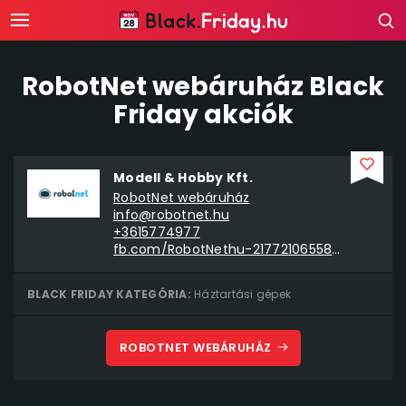
RobotNet webáruház Black
Friday akciók
Modell & Hobby Kft.
RobotNet webáruház
info@robotnet.hu
+3615774977
fb.com/RobotNethu-2177210655870627
BLACK FRIDAY KATEGÓRIA:
Háztartási gépek
ROBOTNET WEBÁRUHÁZ