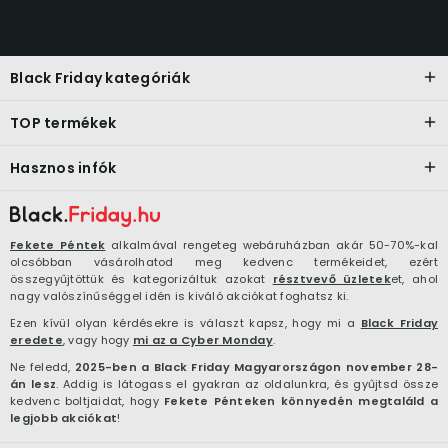
Black Friday kategóriák
TOP termékek
Hasznos infók
Fekete Péntek
alkalmával rengeteg webáruházban akár 50-70%-kal
olcsóbban vásárolhatod meg kedvenc termékeidet, ezért
összegyűjtöttük és kategorizáltuk azokat
résztvevő üzletek
et, ahol
nagy valószínűséggel idén is kiváló akciókat foghatsz ki.
Ezen kívül olyan kérdésekre is választ kapsz, hogy mi a
Black Friday
eredete
, vagy hogy
mi az a Cyber Monday
.
Ne feledd,
2025-ben a Black Friday Magyarországon november 28-
án lesz
. Addig is látogass el gyakran az oldalunkra, és gyűjtsd össze
kedvenc boltjaidat, hogy
Fekete Pénteken könnyedén megtaláld a
legjobb akciókat
!