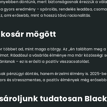
önnyebben döntünk, mert biztonságosnak érezzük a vála
a gyors eredmény – spórolás, rendelés leadása, csoma
, ami erősebb, mint a hosszú távú racionalitás.
 kosár mögött
or többet ad, mint maga a tárgy. Az „én találtam meg a 
almat. Ráadásul a vásárlás élménye ma már közösségi: 
ánlanak – ez is erősíti a pozitív visszacsatolást.
ak pénzügyi döntés, hanem érzelmi élmény is. 2025-ben
ors és stresszmentes, a pozitív élmények még erősebb
ároljunk tudatosan Black