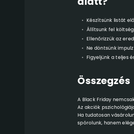
alatt?
Készítsünk listát e
Állítsunk fel költsé
Ellenőrizzük az ere
Ne döntsünk impulz
Figyeljünk a teljes é
Összegzés
A Black Friday nemcsak
Az akciók pszichológiáj
Ha tudatosan vásárolu
spórolunk, hanem elége