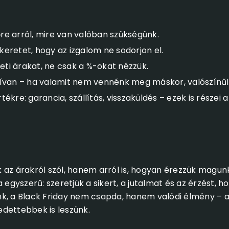
lőre arról, mire van valóban szükségünk.
gkeretet, hogy az izgalom ne sodorjon el.
deti árakat, ne csak a %-okat nézzük.
ívan – ha valamit nem vennénk meg máskor, valószínűl
rtékre: garancia, szállítás, visszaküldés – ezek is részei a
 az árakról szól, hanem arról is, hogyan érezzük magunk
a egyszerű: szeretjük a sikert, a jutalmat és az érzést, 
nk, a Black Friday nem csapda, hanem valódi élmény –
dettebbek is leszünk.