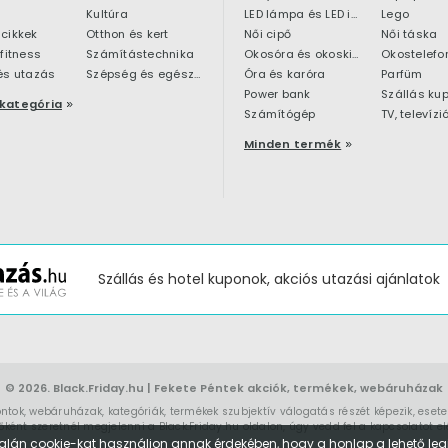
Kultúra
LED lámpa és LED izzó
Lego
cikkek
Otthon és kert
Női cipő
Női táska
 fitness
Számítástechnika
Okosóra és okoskiegészítő
Okostelefo
és utazás
Szépség és egészség
Óra és karóra
Parfüm
Power bank
Szállás ku
kategória
Számítógép
TV, televízi
Minden termék
Szállás és hotel kuponok, akciós utazási ajánlatok
© 2026.
Black.Friday.hu
| Fekete Péntek akciók, termékek, webáruházak
ontok, webáruházak, kategóriák, termékek szubjektív válogatás részét képezik, eset
ént szeretnél megjelenni a Black.Friday.hu oldalon, úgy vedd fel a kapcsolatot
el
alán cookie-kat használjon annak érdekében, hogy a honlap a lehető legj