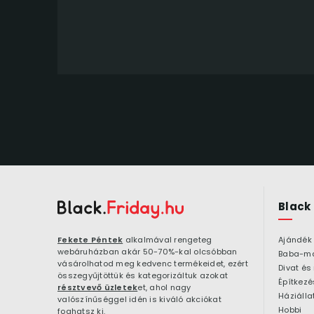
Black
Fekete Péntek
alkalmával rengeteg
Ajándék
webáruházban akár 50-70%-kal olcsóbban
Baba-m
vásárolhatod meg kedvenc termékeidet, ezért
Divat és
összegyűjtöttük és kategorizáltuk azokat
résztvevő üzletek
et, ahol nagy
Háziálla
valószínűséggel idén is kiváló akciókat
Hobbi
foghatsz ki.