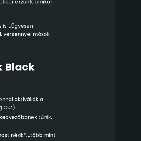
akkor érzünk, amikor
 is: „Ügyesen
al, versennyel mások
k Black
onnal aktiválják a
g Out).
 kedvezőbbnek tűnik,
ost nézik”, „több mint