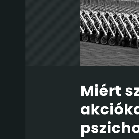
Miért s
akcióka
pszich