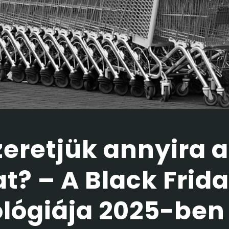
zeretjük annyira a
t? – A Black Frid
ológiája 2025-ben