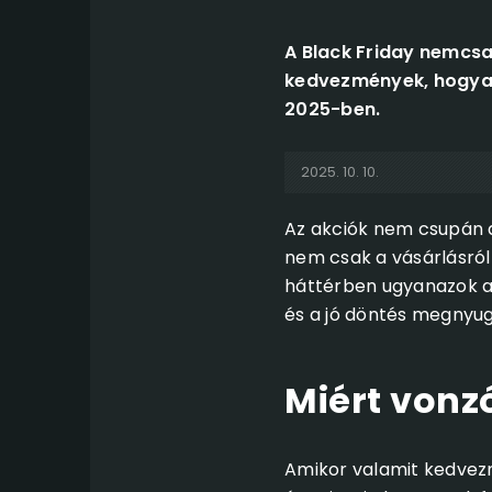
A Black Friday nemcsak
kedvezmények, hogyan
2025-ben.
2025. 10. 10.
Az akciók nem csupán 
nem csak a vásárlásról
háttérben ugyanazok a
és a jó döntés megnyug
Miért vonz
Amikor valamit kedvez