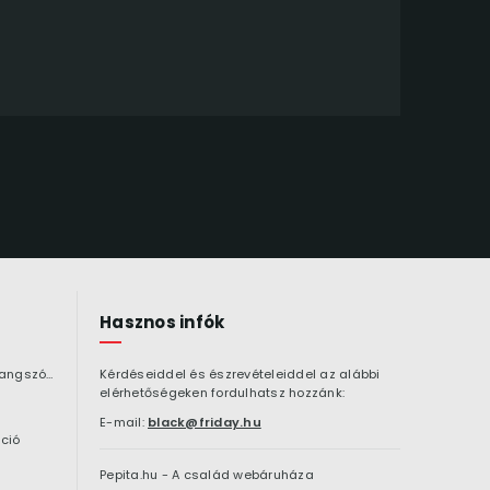
Hasznos infók
Bluetooth hangszóró
Kérdéseiddel és észrevételeiddel az alábbi
elérhetőségeken fordulhatsz hozzánk:
E-mail:
black@friday.hu
ció
Pepita.hu - A család webáruháza