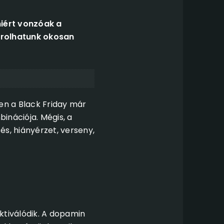
miért vonzóak a
árolhatunk okosan
en a Black Friday már
inációja. Mégis, a
, hiányérzet, verseny,
tiválódik. A dopamin