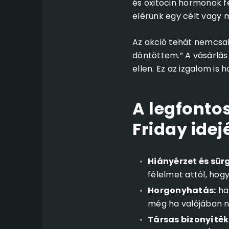
és oxitocin hormonok f
elérünk egy célt vagy 
Az akció tehát nemcsak 
döntöttem.” A vásárlás 
ellen. Ez az izgalom is 
A legfonto
Friday idej
Hiányérzet és sür
félelmet attól, hog
Horgonyhatás:
ha 
még ha valójában n
Társas bizonyíték