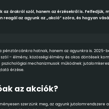
 az árakról szól, hanem az érzésekről is. Felfedjük, 
 reagál az agyunk az „akció” szóra, és hogyan vás
a pénztárcánkra hatnak, hanem az agyunkra is. 2025-b
 szól – élmény, közösségi élmény és okos döntések komb
 pszichológiai mechanizmusok működnek: jutalomkeresés
tató érzése.
óak az akciók?
ményesen szerzünk meg, az agyunk jutalomrendszere ak