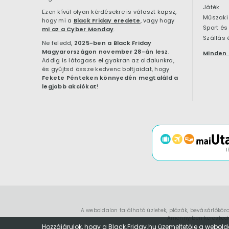
Játék
Ezen kívül olyan kérdésekre is választ kapsz,
Műszaki 
hogy mi a
Black Friday eredete
, vagy hogy
Sport és
mi az a Cyber Monday
.
Szállás 
Ne feledd,
2025-ben a Black Friday
Magyarországon november 28-án lesz
.
Minden 
Addig is látogass el gyakran az oldalunkra,
és gyűjtsd össze kedvenc boltjaidat, hogy
Fekete Pénteken könnyedén megtaláld a
legjobb akciókat
!
A weboldalon található üzletek, plázák, bevásárlóköz
Amennyiben kereskedők
Hozzájárulok, hogy a Black.Friday.hu üzemeltetője a webold