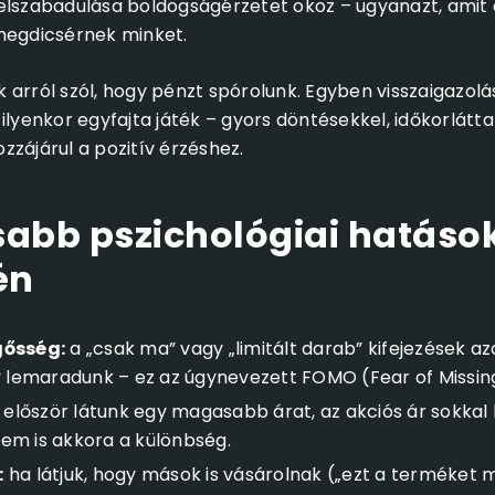
elszabadulása boldogságérzetet okoz – ugyanazt, amit 
megdicsérnek minket.
arról szól, hogy pénzt spórolunk. Egyben visszaigazolás
ilyenkor egyfajta játék – gyors döntésekkel, időkorlátt
hozzájárul a pozitív érzéshez.
sabb pszichológiai hatáso
én
gősség:
a „csak ma” vagy „limitált darab” kifejezések az
y lemaradunk – ez az úgynevezett FOMO (Fear of Missin
először látunk egy magasabb árat, az akciós ár sokkal
em is akkora a különbség.
:
ha látjuk, hogy mások is vásárolnak („ezt a terméket m