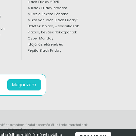
Black Friday 2025
A Black Friday eredete
Mi az a Fekete Péntek?
n
Mikor van idén Black Friday?
Üzletek, boltok, webáruházak
pon
Plázák, bevásárlóközpontok
ó
Cyber Monday
Időjárás előrejelzés
Pepita Black Friday
Megnézem
enként azonban fizetett promóciót is tartalmazhatnak.
érhetőségeink
egyikén.
obb felhasználói élményt nyújtsa.