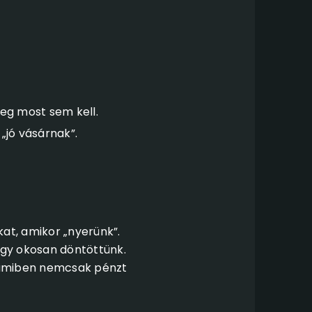
eg most sem kell.
 „jó vásárnak”.
at, amikor „nyerünk”.
hogy okosan döntöttünk.
 amiben nemcsak pénzt