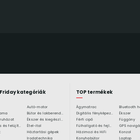
 Friday kategóriák
TOP termékek
Autó-motor
Ágymatrac
ama
Bútor és lakberendezés
Digitális fényképezőgép
Ékszer
 ruházat
Ékszer és kiegészítő
Férfi cipő
Függöny
Építkezés és felújítás
Étel-ital
Fülhallgató és fejlhallgató
GPS navigá
t
Háztartási gépek
Házimozi és HiFi
Konzol
Irodatechnika
Konyhabútor
Laptop