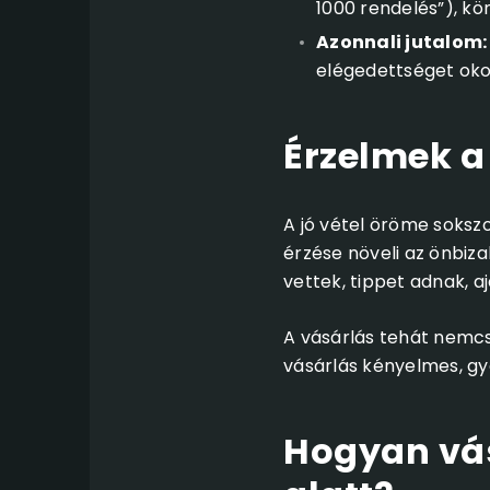
1000 rendelés”), k
Azonnali jutalom:
elégedettséget okoz
Érzelmek a
A jó vétel öröme soksz
érzése növeli az önbiz
vettek, tippet adnak, aj
A vásárlás tehát nemcs
vásárlás kényelmes, gy
Hogyan vás