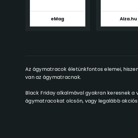
eMag
Alza.hu
Az ágymatracok életünkfontos elemei, hiszen
van az ágymatracnak.
Black Friday alkalmával gyakran keresnek a v
ágymatracokat olcsón, vagy legalább akciós