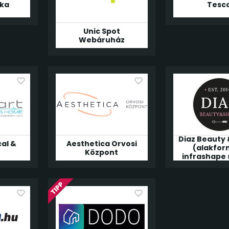
ika
Tesc
Unic Spot
Webáruház
Diaz Beauty
al &
Aesthetica Orvosi
(alakfor
Központ
infrashape 