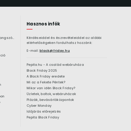
Hasznos infók
Bluetooth hangszóró
Kérdéseiddel és észrevételeiddel az alábbi
elérhetőségeken fordulhatsz hozzánk:
E-mail:
black@friday.hu
ció
Pepita.hu - A család webáruháza
Black Friday 2025
A Black Friday eredete
Mi az a Fekete Péntek?
n
Mikor van idén Black Friday?
Üzletek, boltok, webáruházak
pon
Plázák, bevásárlóközpontok
ó
Cyber Monday
Időjárás előrejelzés
Pepita Black Friday