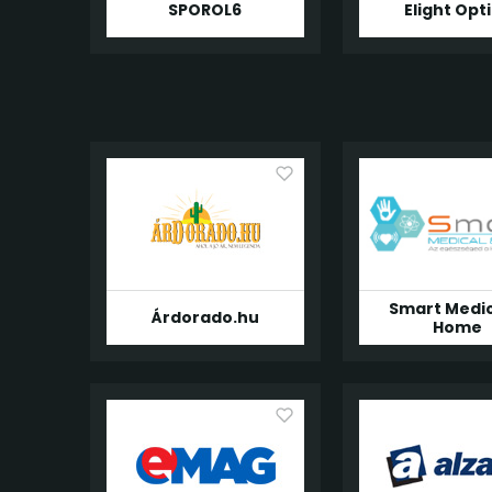
SPOROL6
Elight Opt
Smart Medic
Árdorado.hu
Home