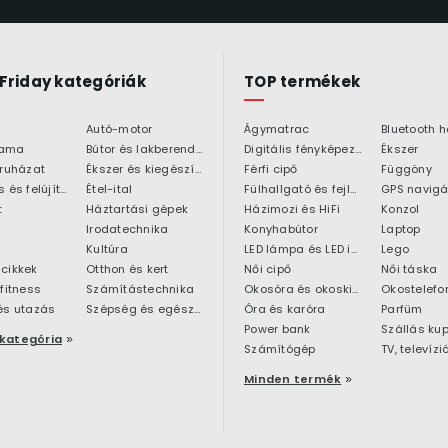
 Friday kategóriák
TOP termékek
Autó-motor
Ágymatrac
ama
Bútor és lakberendezés
Digitális fényképezőgép
Ékszer
 ruházat
Ékszer és kiegészítő
Férfi cipő
Függöny
Építkezés és felújítás
Étel-ital
Fülhallgató és fejlhallgató
GPS navigá
t
Háztartási gépek
Házimozi és HiFi
Konzol
Irodatechnika
Konyhabútor
Laptop
Kultúra
LED lámpa és LED izzó
Lego
cikkek
Otthon és kert
Női cipő
Női táska
 fitness
Számítástechnika
Okosóra és okoskiegészítő
Okostelefo
és utazás
Szépség és egészség
Óra és karóra
Parfüm
Power bank
Szállás ku
kategória
Számítógép
TV, televízi
Minden termék