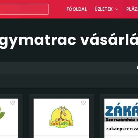
FŐOLDAL
ÜZLETEK
PLÁZ
Ágymatrac vásárl