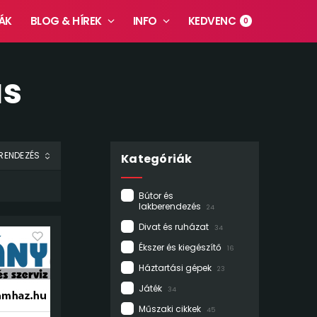
ÁK
BLOG & HÍREK
INFO
KEDVENC
0
ás
Kategóriák
Bútor és
lakberendezés
24
Divat és ruházat
34
Ékszer és kiegészítő
16
Háztartási gépek
23
Játék
34
Műszaki cikkek
45