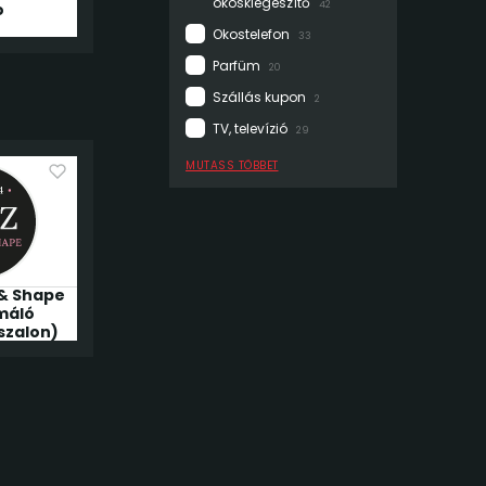
okoskiegészítő
42
o
Okostelefon
33
Parfüm
20
Szállás kupon
2
TV, televízió
29
MUTASS TÖBBET
 & Shape
máló
szalon)