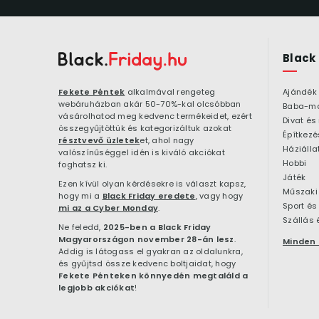
Black
Fekete Péntek
alkalmával rengeteg
Ajándék
webáruházban akár 50-70%-kal olcsóbban
Baba-m
vásárolhatod meg kedvenc termékeidet, ezért
Divat és
összegyűjtöttük és kategorizáltuk azokat
résztvevő üzletek
et, ahol nagy
Háziálla
valószínűséggel idén is kiváló akciókat
Hobbi
foghatsz ki.
Játék
Ezen kívül olyan kérdésekre is választ kapsz,
Műszaki 
hogy mi a
Black Friday eredete
, vagy hogy
Sport és
mi az a Cyber Monday
.
Szállás 
Ne feledd,
2025-ben a Black Friday
Magyarországon november 28-án lesz
.
Minden 
Addig is látogass el gyakran az oldalunkra,
és gyűjtsd össze kedvenc boltjaidat, hogy
Fekete Pénteken könnyedén megtaláld a
legjobb akciókat
!