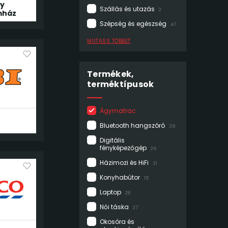
y
Szállás és utazás
2
mház
Szépség és egészség
47
MUTASS TÖBBET
Termékek,
terméktípusok
Ágymatrac
Bluetooth hangszóró
39
Digitális
fényképezőgép
26
Házimozi és HiFi
31
Konyhabútor
15
Laptop
28
Női táska
27
Okosóra és