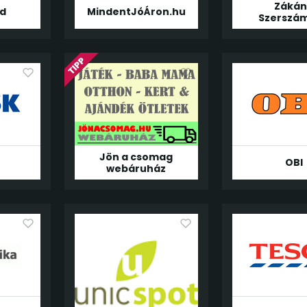
Zákán
nd
MindentJóÁron.hu
Szerszá
Jön a csomag
OBI
webáruház