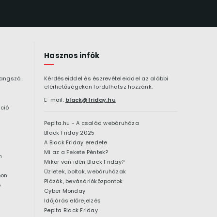
Hasznos infók
Bluetooth hangszóró
Kérdéseiddel és észrevételeiddel az alábbi
elérhetőségeken fordulhatsz hozzánk:
E-mail:
black@friday.hu
ció
Pepita.hu - A család webáruháza
Black Friday 2025
A Black Friday eredete
Mi az a Fekete Péntek?
n
Mikor van idén Black Friday?
Üzletek, boltok, webáruházak
pon
Plázák, bevásárlóközpontok
ó
Cyber Monday
Időjárás előrejelzés
Pepita Black Friday