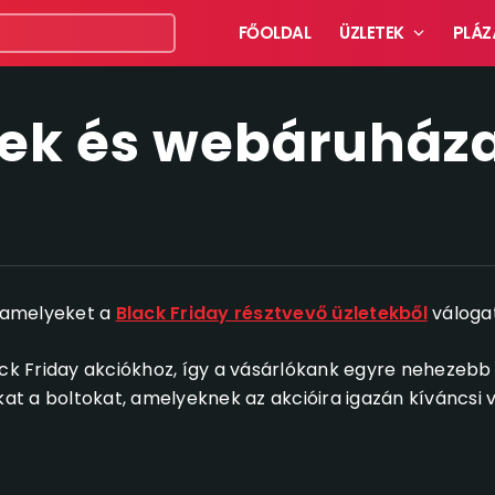
FŐOLDAL
ÜZLETEK
PLÁZ
tek és webáruház
, amelyeket a
Black Friday résztvevő üzletekből
váloga
ck Friday akciókhoz, így a vásárlókank egyre nehezebb a 
kat a boltokat, amelyeknek az akcióira igazán kíváncsi 