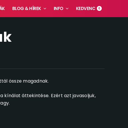
ÁK
BLOG & HÍREK
INFO
KEDVENC
0
ak
ttál össze magadnak.
kínálat áttekintése. Ezért azt javasoljuk,
vagy.