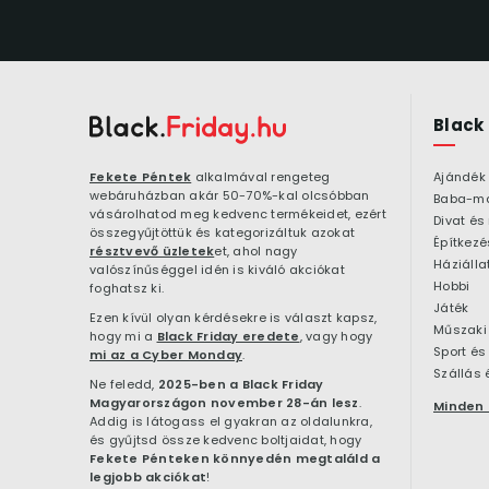
Black
Fekete Péntek
alkalmával rengeteg
Ajándék
webáruházban akár 50-70%-kal olcsóbban
Baba-m
vásárolhatod meg kedvenc termékeidet, ezért
Divat és
összegyűjtöttük és kategorizáltuk azokat
résztvevő üzletek
et, ahol nagy
Háziálla
valószínűséggel idén is kiváló akciókat
Hobbi
foghatsz ki.
Játék
Ezen kívül olyan kérdésekre is választ kapsz,
Műszaki 
hogy mi a
Black Friday eredete
, vagy hogy
Sport és
mi az a Cyber Monday
.
Szállás 
Ne feledd,
2025-ben a Black Friday
Magyarországon november 28-án lesz
.
Minden 
Addig is látogass el gyakran az oldalunkra,
és gyűjtsd össze kedvenc boltjaidat, hogy
Fekete Pénteken könnyedén megtaláld a
legjobb akciókat
!