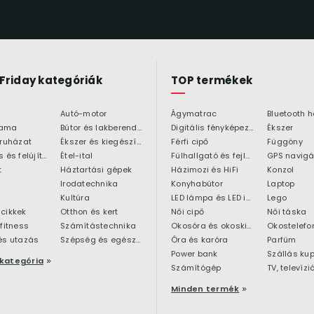
 Friday kategóriák
TOP termékek
Autó-motor
Ágymatrac
ama
Bútor és lakberendezés
Digitális fényképezőgép
Ékszer
 ruházat
Ékszer és kiegészítő
Férfi cipő
Függöny
Építkezés és felújítás
Étel-ital
Fülhallgató és fejlhallgató
GPS navigá
t
Háztartási gépek
Házimozi és HiFi
Konzol
Irodatechnika
Konyhabútor
Laptop
Kultúra
LED lámpa és LED izzó
Lego
cikkek
Otthon és kert
Női cipő
Női táska
 fitness
Számítástechnika
Okosóra és okoskiegészítő
Okostelefo
és utazás
Szépség és egészség
Óra és karóra
Parfüm
Power bank
Szállás ku
kategória
Számítógép
TV, televízi
Minden termék