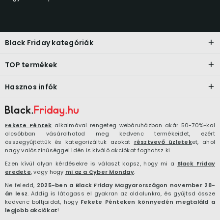
Black Friday kategóriák
TOP termékek
Hasznos infók
Fekete Péntek
alkalmával rengeteg webáruházban akár 50-70%-kal
olcsóbban vásárolhatod meg kedvenc termékeidet, ezért
összegyűjtöttük és kategorizáltuk azokat
résztvevő üzletek
et, ahol
nagy valószínűséggel idén is kiváló akciókat foghatsz ki.
Ezen kívül olyan kérdésekre is választ kapsz, hogy mi a
Black Friday
eredete
, vagy hogy
mi az a Cyber Monday
.
Ne feledd,
2025-ben a Black Friday Magyarországon november 28-
án lesz
. Addig is látogass el gyakran az oldalunkra, és gyűjtsd össze
kedvenc boltjaidat, hogy
Fekete Pénteken könnyedén megtaláld a
legjobb akciókat
!