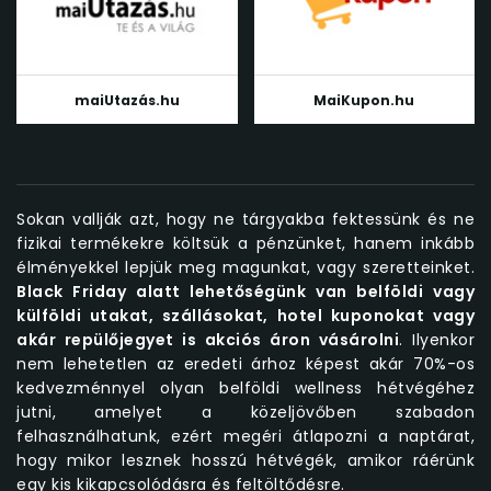
maiUtazás.hu
MaiKupon.hu
Sokan vallják azt, hogy ne tárgyakba fektessünk és ne
fizikai termékekre költsük a pénzünket, hanem inkább
élményekkel lepjük meg magunkat, vagy szeretteinket.
Black Friday alatt lehetőségünk van belföldi vagy
külföldi utakat, szállásokat, hotel kuponokat vagy
akár repülőjegyet is akciós áron vásárolni
. Ilyenkor
nem lehetetlen az eredeti árhoz képest akár 70%-os
kedvezménnyel olyan belföldi wellness hétvégéhez
jutni, amelyet a közeljövőben szabadon
felhasználhatunk, ezért megéri átlapozni a naptárat,
hogy mikor lesznek hosszú hétvégék, amikor ráérünk
egy kis kikapcsolódásra és feltöltődésre.