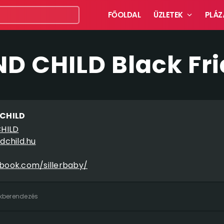
FŐOLDAL
ÜZLETEK
PLÁZ
ND CHILD Black Fr
 CHILD
CHILD
dchild.hu
book.com/sillerbaby/
akberendezés