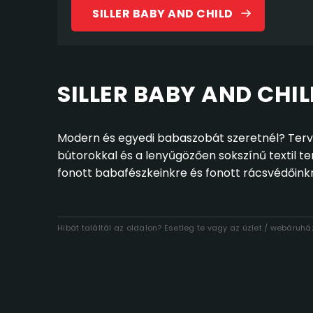
SILLER BABY AND CHILD
SILLER BABY AND CHI
Modern és egyedi babaszobát szeretnél? Terve
bútorokkal és a lenyűgözően sokszínű textil t
fonott babafészkeinkre és fonott rácsvédőinkr
Hibát találtál az oldalon? Esetleg te vagy az üzlet / webáruh