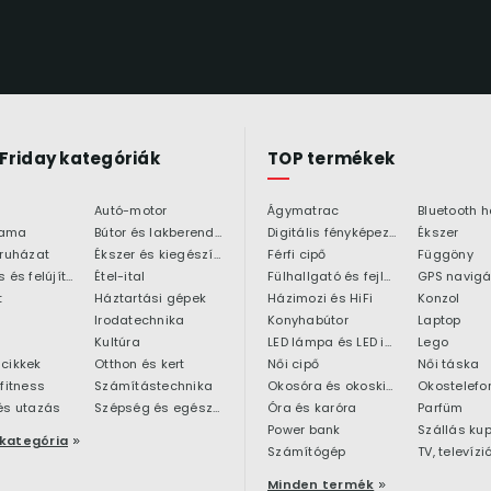
 Friday kategóriák
TOP termékek
Autó-motor
Ágymatrac
ama
Bútor és lakberendezés
Digitális fényképezőgép
Ékszer
 ruházat
Ékszer és kiegészítő
Férfi cipő
Függöny
Építkezés és felújítás
Étel-ital
Fülhallgató és fejlhallgató
GPS navigá
t
Háztartási gépek
Házimozi és HiFi
Konzol
Irodatechnika
Konyhabútor
Laptop
Kultúra
LED lámpa és LED izzó
Lego
cikkek
Otthon és kert
Női cipő
Női táska
 fitness
Számítástechnika
Okosóra és okoskiegészítő
Okostelefo
és utazás
Szépség és egészség
Óra és karóra
Parfüm
Power bank
Szállás ku
kategória
Számítógép
TV, televízi
Minden termék