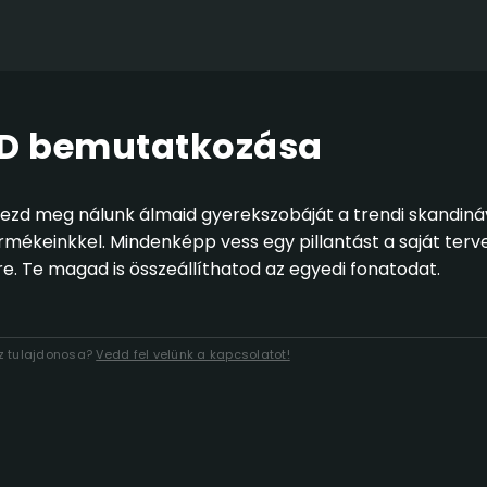
LD bemutatkozása
zd meg nálunk álmaid gyerekszobáját a trendi skandináv
ermékeinkkel. Mindenképp vess egy pillantást a saját ter
e. Te magad is összeállíthatod az egyedi fonatodat.
áz tulajdonosa?
Vedd fel velünk a kapcsolatot!