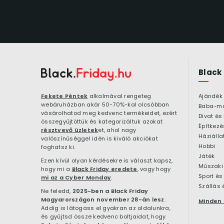
Black
Fekete Péntek
alkalmával rengeteg
Ajándék
webáruházban akár 50-70%-kal olcsóbban
Baba-m
vásárolhatod meg kedvenc termékeidet, ezért
Divat és
összegyűjtöttük és kategorizáltuk azokat
résztvevő üzletek
et, ahol nagy
Háziálla
valószínűséggel idén is kiváló akciókat
Hobbi
foghatsz ki.
Játék
Ezen kívül olyan kérdésekre is választ kapsz,
Műszaki 
hogy mi a
Black Friday eredete
, vagy hogy
Sport és
mi az a Cyber Monday
.
Szállás 
Ne feledd,
2025-ben a Black Friday
Magyarországon november 28-án lesz
.
Minden 
Addig is látogass el gyakran az oldalunkra,
és gyűjtsd össze kedvenc boltjaidat, hogy