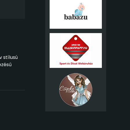
 stílusú
vezésű