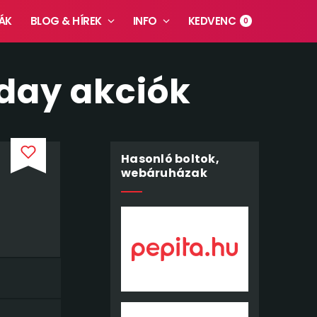
ÁK
BLOG & HÍREK
INFO
KEDVENC
0
iday akciók
Hasonló boltok,
webáruházak