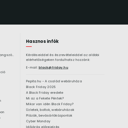
Hasznos infók
Bluetooth hangszóró
Kérdéseiddel és észrevételeiddel az alábbi
elérhetőségeken fordulhatsz hozzánk:
E-mail:
black@friday.hu
ció
Pepita.hu - A család webáruháza
Black Friday 2025
A Black Friday eredete
Mi az a Fekete Péntek?
n
Mikor van idén Black Friday?
Üzletek, boltok, webáruházak
pon
Plázák, bevásárlóközpontok
ó
Cyber Monday
Időjárás előrejelzés