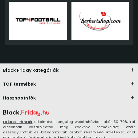
Black Friday kategóriák
TOP termékek
Hasznos infók
Fekete Péntek
alkalmával rengeteg webáruházban akár 50-70%-kal
olcsóbban vásárolhatod meg kedvenc termékeidet, ezért
összegyűjtöttük és kategorizáltuk azokat
résztvevő üzletek
et, ahol
nagy valószínűséggel idén is kiváló akciókat foghatsz ki.