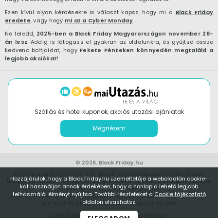
Ezen kívül olyan kérdésekre is választ kapsz, hogy mi a
Black Friday
eredete
, vagy hogy
mi az a Cyber Monday
.
Ne feledd,
2025-ben a Black Friday Magyarországon november 28-
án lesz
. Addig is látogass el gyakran az oldalunkra, és gyűjtsd össze
kedvenc boltjaidat, hogy
Fekete Pénteken könnyedén megtaláld a
legjobb akciókat
!
Szállás és hotel kuponok, akciós utazási ajánlatok
Megnézem
© 2026.
Black.Friday.hu
A weboldalon található üzletek, plázák, bevásárlóközontok, webáruházak,
Hozzájárulok, hogy a Black.Friday.hu üzemeltetője a weboldalán cookie-
kategóriák, termékek szubjektív válogatás részét képezik, esetenként azonban
kat használjon annak érdekében, hogy a honlap a lehető legjobb
fizetett promóciót is tartalmazhatnak.
felhasználói élményt nyújtsa. További részleteket a
Cookie tájékoztató
Amennyiben kereskedőként szeretnél megjelenni a Black.Friday.hu oldalon,
oldalon olvashatsz.
úgy vedd fel a kapcsolatot
elérhetőségeink
egyikén.
Cookie tájékoztató
Adatvédelmi nyilatkozat