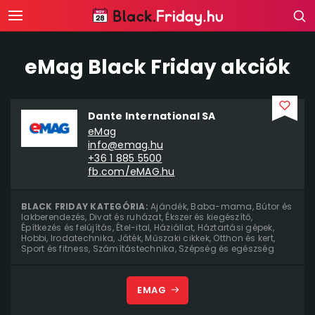
eMag Black Friday akciók
Dante International SA
eMag
info@emag.hu
+36 1 885 5500
fb.com/eMAG.hu
BLACK FRIDAY KATEGÓRIA:
Ajándék
,
Baba-mama
,
Bútor és
lakberendezés
,
Divat és ruházat
,
Ékszer és kiegészítő
,
Építkezés és felújítás
,
Étel-ital
,
Háziállat
,
Háztartási gépek
,
Hobbi
,
Irodatechnika
,
Játék
,
Műszaki cikkek
,
Otthon és kert
,
Sport és fitness
,
Számítástechnika
,
Szépség és egészség
EMAG