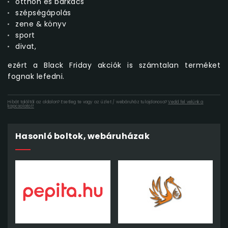
otthon és barkács
szépségápolás
zene & könyv
sport
divat,
ezért a Black Friday akciók is számtalan terméket
fognak lefedni.
Hibát találtál az oldalon? Esetleg te vagy az üzlet / webáruház tulajdonosa?
Vedd fel velünk a
kapcsolatot!
Hasonló boltok, webáruházak