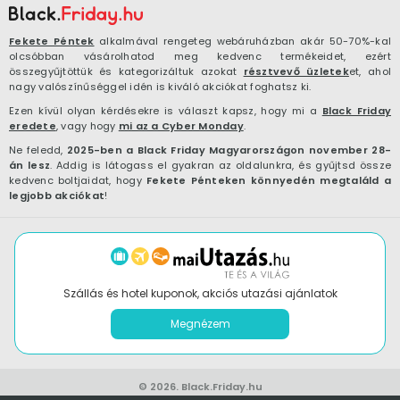
Fekete Péntek
alkalmával rengeteg webáruházban akár 50-70%-kal
olcsóbban vásárolhatod meg kedvenc termékeidet, ezért
összegyűjtöttük és kategorizáltuk azokat
résztvevő üzletek
et, ahol
nagy valószínűséggel idén is kiváló akciókat foghatsz ki.
Ezen kívül olyan kérdésekre is választ kapsz, hogy mi a
Black Friday
eredete
, vagy hogy
mi az a Cyber Monday
.
Ne feledd,
2025-ben a Black Friday Magyarországon november 28-
án lesz
. Addig is látogass el gyakran az oldalunkra, és gyűjtsd össze
kedvenc boltjaidat, hogy
Fekete Pénteken könnyedén megtaláld a
legjobb akciókat
!
Szállás és hotel kuponok, akciós utazási ajánlatok
Megnézem
© 2026.
Black.Friday.hu