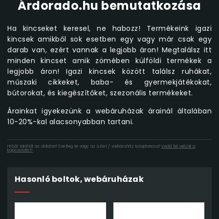
Árdorado.hu bemutatkozása
Ha kincseket keresel, ne habozz! Termékeink igazi
kincsek amikből sok esetben egy vagy már csak egy
darab van, ezért vannak a legjobb áron! Megtalálsz itt
minden kincset amik zömében külföldi termékek a
legjobb áron! Igazi kincsek között találsz ruhákat,
műszaki cikkeket, baba- és gyermekjátékokat,
bútorokat, és kiegészítőket, szezonális termékeket.
Árainkat igyekezünk a webáruházak árainál általában
10-20%-kal alacsonyabban tartani.
Hibát találtál az oldalon? Esetleg te vagy az üzlet / webáruház tulajdonosa?
Vedd fel velünk a
kapcsolatot!
Hasonló boltok, webáruházak