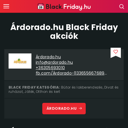
Árdorado.hu Black Friday
akciók
Árdorado.hu
info@ardorado.hu
+36305693010
fb.com/Árdorado-113365566768996
BLACK FRIDAY KATEGÓRIA:
Bútor és lakberendezés
,
Divat és
ruházat
,
Játék
,
Otthon és kert
ÁRDORADO.HU