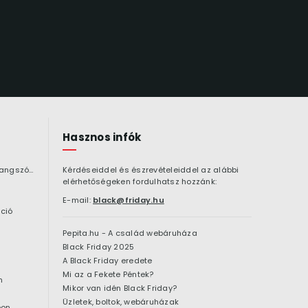
Hasznos infók
Bluetooth hangszóró
Kérdéseiddel és észrevételeiddel az alábbi
elérhetőségeken fordulhatsz hozzánk:
E-mail:
black@friday.hu
ció
Pepita.hu - A család webáruháza
Black Friday 2025
A Black Friday eredete
Mi az a Fekete Péntek?
n
Mikor van idén Black Friday?
Üzletek, boltok, webáruházak
pon