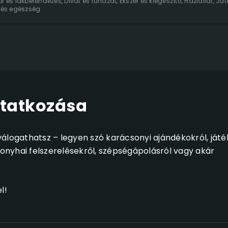
or és lakberendezés
,
Divat és ruházat
,
Ékszer és kiegészítő
,
Háziállat
,
Ját
 és egészség
tatkozása
álogathatsz – legyen szó karácsonyi ajándékokról, játé
konyhai felszerelésekről, szépségápolásról vagy akár
l!