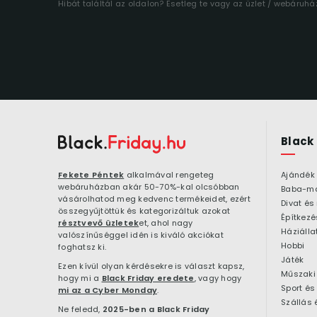
Hibát találtál az oldalon? Esetleg te vagy az üzlet / webáruh
Black
Fekete Péntek
alkalmával rengeteg
Ajándék
webáruházban akár 50-70%-kal olcsóbban
Baba-m
vásárolhatod meg kedvenc termékeidet, ezért
Divat és
összegyűjtöttük és kategorizáltuk azokat
résztvevő üzletek
et, ahol nagy
Háziálla
valószínűséggel idén is kiváló akciókat
Hobbi
foghatsz ki.
Játék
Ezen kívül olyan kérdésekre is választ kapsz,
Műszaki 
hogy mi a
Black Friday eredete
, vagy hogy
Sport és
mi az a Cyber Monday
.
Szállás 
Ne feledd,
2025-ben a Black Friday