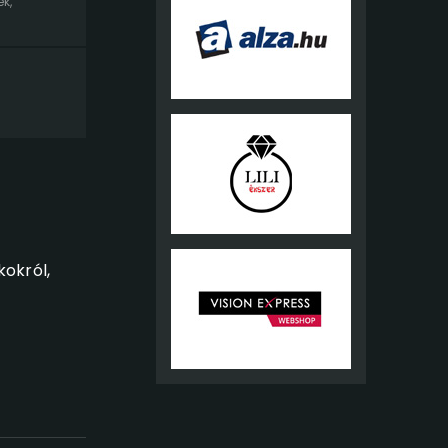
ék
,
kokról,