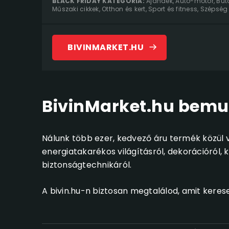
BLACK FRIDAY KATEGÓRIA:
Ajándék
,
Autó-motor
,
Bút
Műszaki cikkek
,
Otthon és kert
,
Sport és fitness
,
Szépség
BIVINMARKET.HU
BivinMarket.hu bemu
Nálunk több ezer, kedvező áru termék közül v
energiatakarékos világításról, dekorációról, 
biztonságtechnikáról.
A bivin.hu-n biztosan megtalálod, amit kerese