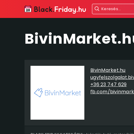
BivinMarket.h
BivinMarket.hu
ugyfelszolgalat.b
+36 23 747 629
fb.com/bivinmark