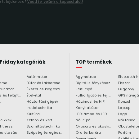
áz tulajdonosa?
Vedd fel velünk a kapcsolatot!
 Friday kategóriák
TOP termékek
Autó-motor
Ágymatrac
ama
Bútor és lakberendezés
Digitális fényképezőgép
Ékszer
 ruházat
Ékszer és kiegészítő
Férfi cipő
Függöny
Építkezés és felújítás
Étel-ital
Fülhallgató és fejlhallgató
GPS navigá
t
Háztartási gépek
Házimozi és HiFi
Konzol
Irodatechnika
Konyhabútor
Laptop
Kultúra
LED lámpa és LED izzó
Lego
cikkek
Otthon és kert
Női cipő
Női táska
 fitness
Számítástechnika
Okosóra és okoskiegészítő
Okostelefo
és utazás
Szépség és egészség
Óra és karóra
Parfüm
Power bank
Szállás ku