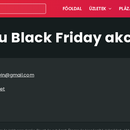
FŐOLDAL
ÜZLETEK
PLÁZ
u Black Friday ak
ivin@gmail.com
et