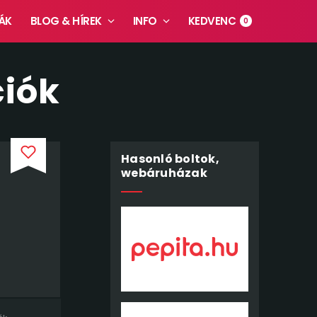
ÁK
BLOG & HÍREK
INFO
KEDVENC
0
ciók
Hasonló boltok,
webáruházak