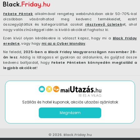
Fekete Péntek
alkalmával rengeteg webáruházban akár 50-70%-kal
olcsóbban vásárolhatod meg kedvenc termékeidet, ezért
összegyűjtöttük és kategorizáltuk azokat
résztvevő üzletek
et, ahol
nagy valószínűséggel idén is kiváló akciókat foghatsz ki.
Ezen kívül olyan kérdésekre is választ kapsz, hogy mi a
Black Friday
eredete
, vagy hogy
mi az a Cyber Monday
.
Ne feledd,
2025-ben a Black Friday Magyarországon november 28-
án lesz
. Addig is látogass el gyakran az oldalunkra, és gyűjtsd össze
kedvenc boltjaidat, hogy
Fekete Pénteken könnyedén megtaláld a
legjobb akciókat
!
Szállás és hotel kuponok, akciós utazási ajánlatok
Megnézem
© 2026.
Black.Friday.hu