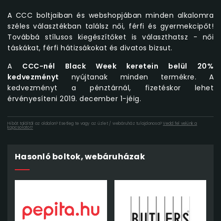
A CCC boltjaiban és webshopjában minden alkalomra
széles választékban találsz női, férfi és gyermekcipőt!
Továbbá stílusos kiegészítőket is választhatsz - női
táskákat, férfi hátizsákokat és divatos bizsut.
A
CCC-nél Black Week keretein belül 20%
kedvezményt
nyújtanak minden termékre. A
kedvezményt a pénztárnál, fizetéskor lehet
érvényesíteni 2019. december 1-jéig.
Hibát találtál az oldalon? Esetleg te vagy az üzlet / webáruház tulajdonosa?
Vedd fel velünk a
kapcsolatot!
Hasonló boltok, webáruházak