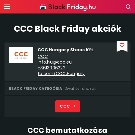
CCC Black Friday akciók
CCC Hungary Shoes Kft.
CCC
info.hu@ccc.eu
+3613006222
fb.com/CCC.Hungary
BLACK FRIDAY KATEGÓRIA:
Divat és ruházat
CCC
CCC bemutatkozása