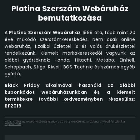
Platina Szerszám Webáruház
bemutatkozása
A
Platina Szerszám Webáruház
1999 óta, több mint 20
éve működő szerszámkereskedés. Nem csak online
webáruház, fizaikai üzlettel is és valós árukészlettel
rendelkezünk. Kiemelt márkakereskedői vagyunk az
alábbi gyártóknak: Honda, Hitachi, Metabo, Einhell,
Scheppach, Stiga, Riwall, BGS Technic és számos egyéb
gyártó.
Black Friday alkalmával használd az alábbi
kuponkódot webáruházunkban és a kiemelt
termékekre további kedvezményben részesülsz:
BF2019
Hibát találtál az oldalon? Esetleg te vagy az üzlet / webáruház tulajdonosa?
Vedd fel velünk a
kapcsolatot!