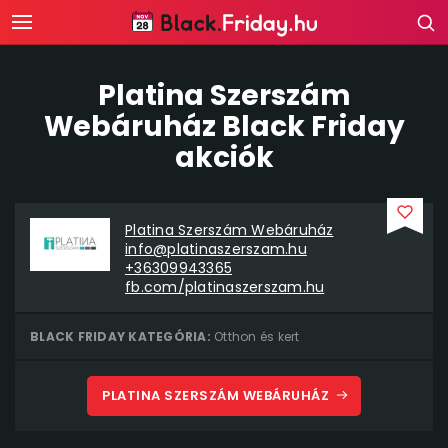
Platina Szerszám
Webáruház Black Friday
akciók
Platina Szerszám Webáruház
info@platinaszerszam.hu
+36309943365
fb.com/platinaszerszam.hu
BLACK FRIDAY KATEGÓRIA:
Otthon és kert
PLATINA SZERSZÁM WEBÁRUHÁZ