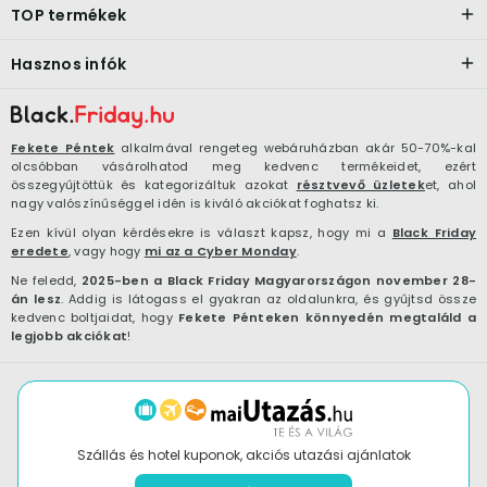
TOP termékek
Hasznos infók
Fekete Péntek
alkalmával rengeteg webáruházban akár 50-70%-kal
olcsóbban vásárolhatod meg kedvenc termékeidet, ezért
összegyűjtöttük és kategorizáltuk azokat
résztvevő üzletek
et, ahol
nagy valószínűséggel idén is kiváló akciókat foghatsz ki.
Ezen kívül olyan kérdésekre is választ kapsz, hogy mi a
Black Friday
eredete
, vagy hogy
mi az a Cyber Monday
.
Ne feledd,
2025-ben a Black Friday Magyarországon november 28-
án lesz
. Addig is látogass el gyakran az oldalunkra, és gyűjtsd össze
kedvenc boltjaidat, hogy
Fekete Pénteken könnyedén megtaláld a
legjobb akciókat
!
Szállás és hotel kuponok, akciós utazási ajánlatok