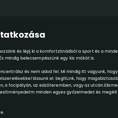
tatkozása
z hozzánk és lépj ki a komfortzónádból a sport és a min
 És mindig belecsempészünk egy kis mókát is.
ncentrálsz és nem adod fel. Mi mindig itt vagyunk, hogy
zerelésekkel lássunk el. Segítünk, hogy magabiztosab
, a focipályán, az edzőteremben, vagy az utcán.Elisme
teljesítményedetm minden egyes győzelmedet és megélt
re.