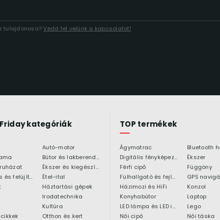
áz tulajdonosa?
Vedd fel velünk a kapcsolatot!
 Friday kategóriák
TOP termékek
Autó-motor
Ágymatrac
ama
Bútor és lakberendezés
Digitális fényképezőgép
Ékszer
 ruházat
Ékszer és kiegészítő
Férfi cipő
Függöny
Építkezés és felújítás
Étel-ital
Fülhallgató és fejlhallgató
GPS navigá
t
Háztartási gépek
Házimozi és HiFi
Konzol
Irodatechnika
Konyhabútor
Laptop
Kultúra
LED lámpa és LED izzó
Lego
cikkek
Otthon és kert
Női cipő
Női táska