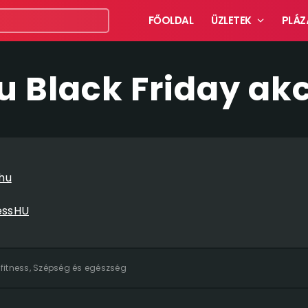
FŐOLDAL
ÜZLETEK
PLÁZ
u Black Friday ak
hu
essHU
 fitness
,
Szépség és egészség