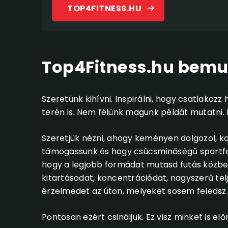
TOP4FITNESS.HU
Top4Fitness.hu bemu
Szeretünk kihívni. Inspirálni, hogy csatlakoz
terén is. Nem félünk magunk példát mutatni.
Szeretjük nézni, ahogy keményen dolgozol, ko
támogassunk és hogy csúcsminőségű sportfels
hogy a legjobb formádat mutasd futás közben
kitartásodat, koncentrációdat, nagyszerű 
érzelmedet az úton, melyeket sosem feledsz.
Pontosan ezért csináljuk. Ez visz minket is elő