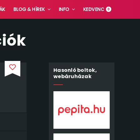
ÁK
BLOG & HÍREK
INFO
KEDVENC
0
ciók
Hasonló boltok,
webáruházak