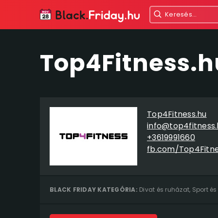
Top4Fitness.h
Top4Fitness.hu
info@top4fitness.
+3619991660
fb.com/Top4Fitn
BLACK FRIDAY KATEGÓRIA:
Divat és ruházat
,
Sport és