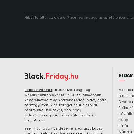
Hibát találtál az oldalon? Esetleg te vagy az üzlet / webáruh
Black
Fekete Péntek
alkalmával rengeteg
Ajándék
webáruházban akár 50-70%-kal olcsóbban
Baba-m
vásárolhatod meg kedvenc termékeidet, ezért
Divat és
összegyűjtöttük és kategorizáltuk azokat
résztvevő üzletek
et, ahol nagy
Háziálla
valószínűséggel idén is kiváló akciókat
Hobbi
foghatsz ki.
Játék
Ezen kívül olyan kérdésekre is választ kapsz,
Műszaki 
hogy mi a
Black Friday eredete
, vagy hogy