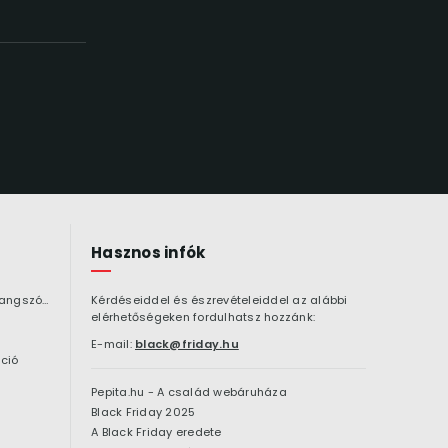
Hasznos infók
Bluetooth hangszóró
Kérdéseiddel és észrevételeiddel az alábbi
elérhetőségeken fordulhatsz hozzánk:
E-mail:
black@friday.hu
ció
Pepita.hu - A család webáruháza
Black Friday 2025
A Black Friday eredete