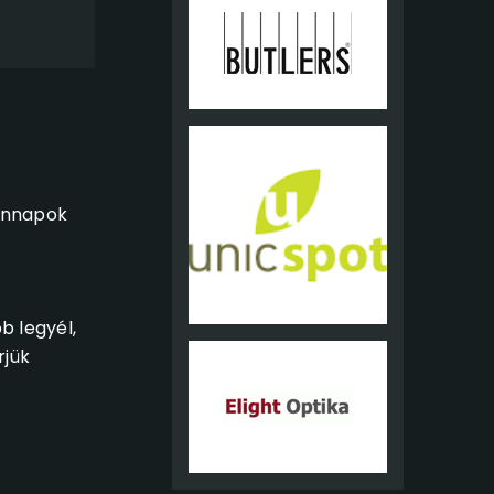
dennapok
b legyél,
rjük