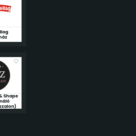
llag
ház
 & Shape
máló
szalon)