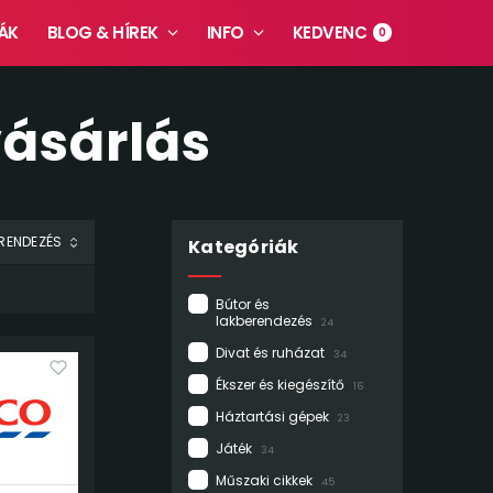
ÁK
BLOG & HÍREK
INFO
KEDVENC
0
vásárlás
Kategóriák
Bútor és
lakberendezés
24
Divat és ruházat
34
Ékszer és kiegészítő
16
Háztartási gépek
23
Játék
34
Műszaki cikkek
45