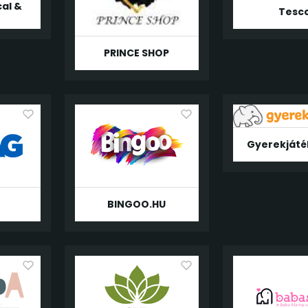
al &
Tesc
PRINCE SHOP
Gyerekjáté
BINGOO.HU