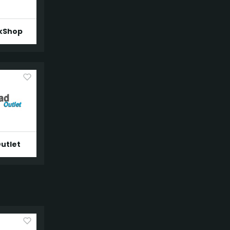
kShop
utlet