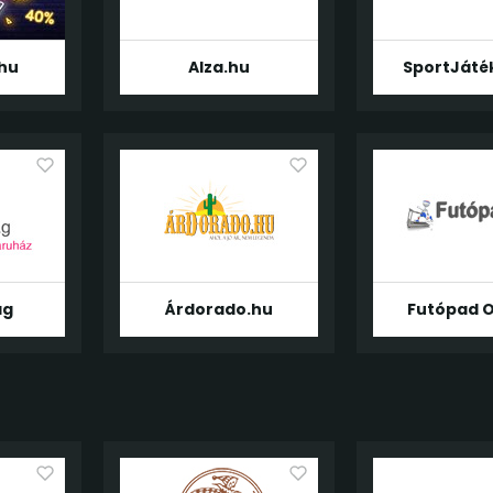
hu
Alza.hu
SportJáté
ág
Árdorado.hu
Futópad O