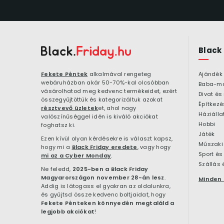
Black
Fekete Péntek
alkalmával rengeteg
Ajándék
webáruházban akár 50-70%-kal olcsóbban
Baba-m
vásárolhatod meg kedvenc termékeidet, ezért
Divat és
összegyűjtöttük és kategorizáltuk azokat
résztvevő üzletek
et, ahol nagy
Háziálla
valószínűséggel idén is kiváló akciókat
Hobbi
foghatsz ki.
Játék
Ezen kívül olyan kérdésekre is választ kapsz,
Műszaki 
hogy mi a
Black Friday eredete
, vagy hogy
Sport és
mi az a Cyber Monday
.
Szállás 
Ne feledd,
2025-ben a Black Friday
Magyarországon november 28-án lesz
.
Minden 
Addig is látogass el gyakran az oldalunkra,
és gyűjtsd össze kedvenc boltjaidat, hogy
Fekete Pénteken könnyedén megtaláld a
legjobb akciókat
!