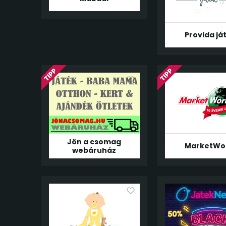
Provida já
Jön a csomag
MarketWo
webáruház