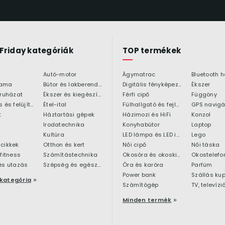
 Friday kategóriák
TOP termékek
Autó-motor
Ágymatrac
ama
Bútor és lakberendezés
Digitális fényképezőgép
Ékszer
 ruházat
Ékszer és kiegészítő
Férfi cipő
Függöny
Építkezés és felújítás
Étel-ital
Fülhallgató és fejlhallgató
GPS navigá
t
Háztartási gépek
Házimozi és HiFi
Konzol
Irodatechnika
Konyhabútor
Laptop
Kultúra
LED lámpa és LED izzó
Lego
cikkek
Otthon és kert
Női cipő
Női táska
 fitness
Számítástechnika
Okosóra és okoskiegészítő
Okostelefo
és utazás
Szépség és egészség
Óra és karóra
Parfüm
Power bank
Szállás ku
kategória
Számítógép
TV, televízi
Minden termék