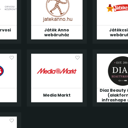
rvosi
Játék Anno
Játékcsi
t
webáruház
webáru
Diaz Beauty
Media Markt
(alakfor
infrashape 