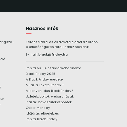
Hasznos infók
Bluetooth hangszóró
Kérdéseiddel és észrevételeiddel az alábbi
elérhetőségeken fordulhatsz hozzánk:
E-mail:
black@friday.hu
ció
Pepita.hu - A család webáruháza
Black Friday 2025
A Black Friday eredete
Mi az a Fekete Péntek?
n
Mikor van idén Black Friday?
Üzletek, boltok, webáruházak
pon
Plázák, bevásárlóközpontok
ó
Cyber Monday
Időjárás előrejelzés
Pepita Black Friday