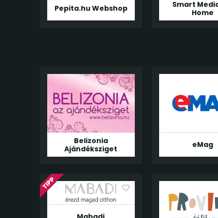
Smart Medic
Pepita.hu Webshop
Home
Belizonia
eMag
Ajándéksziget
Mabadi