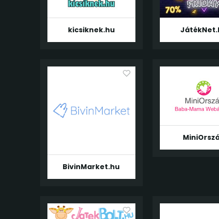
kicsiknek.hu
JátékNet.
MiniOrsz
BivinMarket.hu