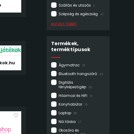
o
Szállás és utazás
2
Szépség és egészség
47
MUTASS TÖBBET
Termékek,
terméktípusok
kok.hu
Ágymatrac
19
Bluetooth hangszóró
39
Digitális
fényképezőgép
26
Házimozi és HiFi
31
Konyhabútor
15
Laptop
28
Női táska
27
Okosóra és