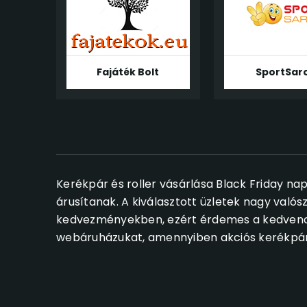
Fajáték Bolt
SportSar
Kerékpár és roller vásárlása Black Friday na
árusítanak. A kiválasztott üzletek nagy valós
kedvezményekben, ezért érdemes a kedvencek
webáruházukat, amennyiben akciós kerékpáro