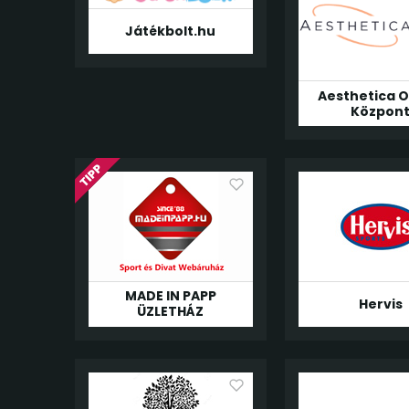
Játékbolt.hu
Aesthetica O
Közpon
MADE IN PAPP
Hervis
ÜZLETHÁZ