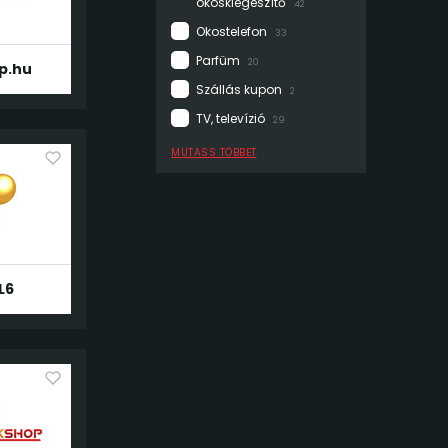
okoskiegészítő
42
Okostelefon
33
Parfüm
20
p.hu
Szállás kupon
2
TV, televízió
29
MUTASS TÖBBET
L6