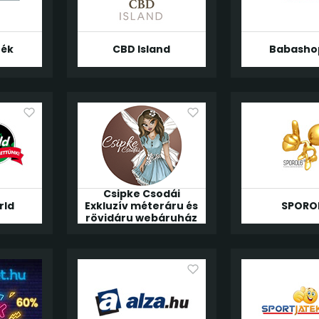
ték
CBD Island
Babasho
Csipke Csodái
rld
Exkluzív méteráru és
SPORO
rövidáru webáruház