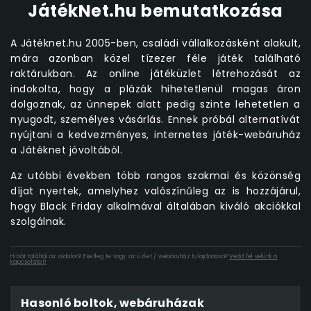
JátékNet.hu bemutatkozása
A Játéknet.hu 2005-ben, családi vállalkozásként alakult,
mára azonban közel tízezer féle játék található
raktárukban. Az online játéküzlet létrehozását az
indokolta, hogy a plázák hihetetlenül magas áron
dolgoznak, az ünnepek alatt pedig szinte lehetetlen a
nyugodt, személyes vásárlás. Ennek próbál alternatívát
nyújtani a kedvezményes, internetes játék-webáruház
a Játéknet jóvoltából.
Az utóbbi években több rangos szakmai és közönség
díjat nyertek, amelyhez valószínűleg az is hozzájárul,
hogy Black Friday alkalmával általában kiváló akciókkal
szolgálnak.
Hibát találtál az oldalon? Esetleg te vagy az üzlet / webáruház tulajdonosa?
Vedd fel velünk a
kapcsolatot!
Hasonló boltok, webáruházak