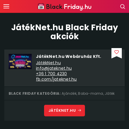
JátékNet.hu Black Friday
akciók
JátékNet.hu Webáruház Kft.
JátékNet.hu
info@jateknet.hu
+36 1 700 4230
fb.com/jateknet.hu
BLACK FRIDAY KATEGÓRIA:
Ajándék
,
Baba-mama
,
Játék
JÁTÉKNET.HU