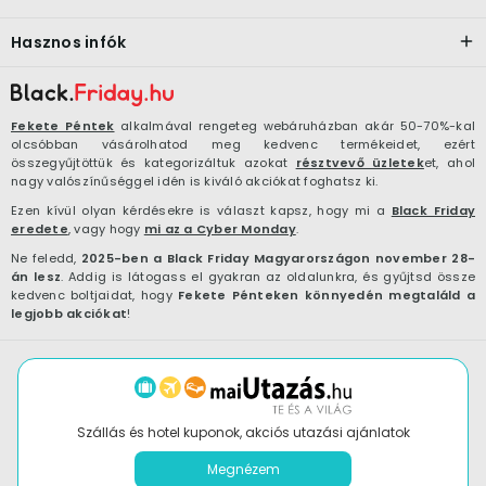
Hasznos infók
Fekete Péntek
alkalmával rengeteg webáruházban akár 50-70%-kal
olcsóbban vásárolhatod meg kedvenc termékeidet, ezért
összegyűjtöttük és kategorizáltuk azokat
résztvevő üzletek
et, ahol
nagy valószínűséggel idén is kiváló akciókat foghatsz ki.
Ezen kívül olyan kérdésekre is választ kapsz, hogy mi a
Black Friday
eredete
, vagy hogy
mi az a Cyber Monday
.
Ne feledd,
2025-ben a Black Friday Magyarországon november 28-
án lesz
. Addig is látogass el gyakran az oldalunkra, és gyűjtsd össze
kedvenc boltjaidat, hogy
Fekete Pénteken könnyedén megtaláld a
legjobb akciókat
!
Szállás és hotel kuponok, akciós utazási ajánlatok
Megnézem