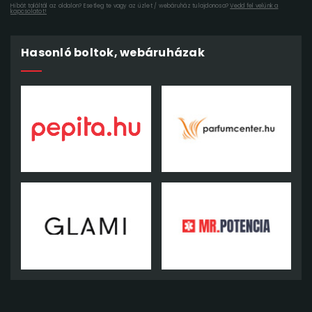
Hibát találtál az oldalon? Esetleg te vagy az üzlet / webáruház tulajdonosa?
Vedd fel velünk a
kapcsolatot!
Hasonló boltok, webáruházak