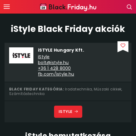
iStyle Black Friday akciók
iSTYLE Hungary Kft.
iStyle
bolt@istyle.hu
+36 1 428 8000
fb.com/istyle.hu
BLACK FRIDAY KATEGÓRIA:
Irodatechnika
,
Műszaki cikkek
,
Számítástechnika
ISTYLE
iStyle bemutatkozása