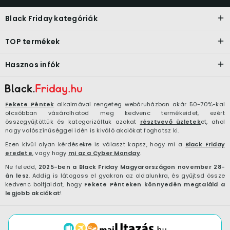
Black Friday kategóriák
TOP termékek
Hasznos infók
Fekete Péntek
alkalmával rengeteg webáruházban akár 50-70%-kal
olcsóbban vásárolhatod meg kedvenc termékeidet, ezért
összegyűjtöttük és kategorizáltuk azokat
résztvevő üzletek
et, ahol
nagy valószínűséggel idén is kiváló akciókat foghatsz ki.
Ezen kívül olyan kérdésekre is választ kapsz, hogy mi a
Black Friday
eredete
, vagy hogy
mi az a Cyber Monday
.
Ne feledd,
2025-ben a Black Friday Magyarországon november 28-
án lesz
. Addig is látogass el gyakran az oldalunkra, és gyűjtsd össze
kedvenc boltjaidat, hogy
Fekete Pénteken könnyedén megtaláld a
legjobb akciókat
!