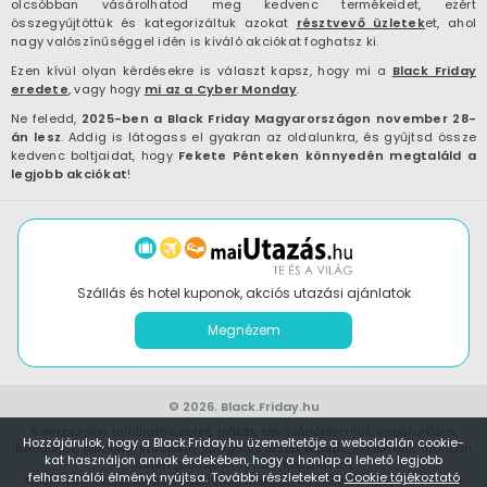
olcsóbban vásárolhatod meg kedvenc termékeidet, ezért
összegyűjtöttük és kategorizáltuk azokat
résztvevő üzletek
et, ahol
nagy valószínűséggel idén is kiváló akciókat foghatsz ki.
Ezen kívül olyan kérdésekre is választ kapsz, hogy mi a
Black Friday
eredete
, vagy hogy
mi az a Cyber Monday
.
Ne feledd,
2025-ben a Black Friday Magyarországon november 28-
án lesz
. Addig is látogass el gyakran az oldalunkra, és gyűjtsd össze
kedvenc boltjaidat, hogy
Fekete Pénteken könnyedén megtaláld a
legjobb akciókat
!
Szállás és hotel kuponok, akciós utazási ajánlatok
Megnézem
© 2026.
Black.Friday.hu
A weboldalon található üzletek, plázák, bevásárlóközontok, webáruházak,
Hozzájárulok, hogy a Black.Friday.hu üzemeltetője a weboldalán cookie-
kategóriák, termékek szubjektív válogatás részét képezik, esetenként azonban
kat használjon annak érdekében, hogy a honlap a lehető legjobb
fizetett promóciót is tartalmazhatnak.
felhasználói élményt nyújtsa. További részleteket a
Cookie tájékoztató
Amennyiben kereskedőként szeretnél megjelenni a Black.Friday.hu oldalon,