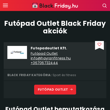
Futópad Outlet Black Friday
akciók
Futopadoutlet Kft.
Futópad Outlet
info@hayranfitness.hu
+36706732444
BLACK FRIDAY KATEGÓRIA:
Sport és fitness
FUTÓPAD OUTLET
Futópad Outlet bemutatkozása