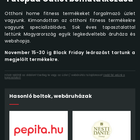
Otthoni home fitness termékeket forgalmazó üzlet
vagyunk. Kimondottan az otthoni fitness termékekre
vagyunk specializálódva. Sok éves tapasztalattal
lettünk Magyarország egyik legkedveltebb áruháza és
webshopja.
November 15-30 ig Black Friday leárazást tartunk a
megjelölt termékekre.
Hibát találtál az oldalon? Esetleg te vagy az üzlet / webáruház tulajdonosa?
Vedd fel velünk a
kapcsolatot!
Hasonló boltok, webáruházak