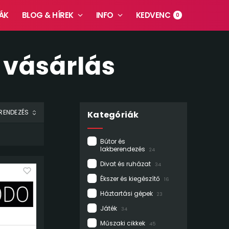
ÁK
BLOG & HÍREK
INFO
KEDVENC
0
 vásárlás
Kategóriák
Bútor és
lakberendezés
24
Divat és ruházat
34
Ékszer és kiegészítő
16
Háztartási gépek
23
Játék
34
Műszaki cikkek
45