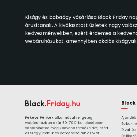
Kiságy és babaágy vásárlása Black Friday na
árusítanak. A kiválasztott üzletek nagy valós
kedvezményekben, ezért érdemes a kedvencek
webáruházukat, amennyiben akciós kiságyaka
Black
Fekete Péntek
alkalmával rengeteg
Ajándék
webáruházban akár 50-70%-kal olcsóbban
Baba-m
vásárolhatod meg kedvenc termékeidet, ezért
Divat és
összegyűjtöttük és kategorizáltuk azokat