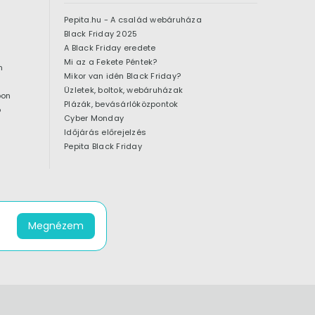
Pepita.hu - A család webáruháza
Black Friday 2025
A Black Friday eredete
Mi az a Fekete Péntek?
n
Mikor van idén Black Friday?
Üzletek, boltok, webáruházak
pon
Plázák, bevásárlóközpontok
ó
Cyber Monday
Időjárás előrejelzés
Pepita Black Friday
Megnézem