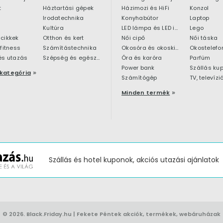
t
Háztartási gépek
Házimozi és HiFi
Konzol
Irodatechnika
Konyhabútor
Laptop
Kultúra
LED lámpa és LED izzó
Lego
cikkek
Otthon és kert
Női cipő
Női táska
 fitness
Számítástechnika
Okosóra és okoskiegészítő
Okostelefo
és utazás
Szépség és egészség
Óra és karóra
Parfüm
Power bank
Szállás ku
kategória
Számítógép
TV, televízi
Minden termék
Szállás és hotel kuponok, akciós utazási ajánlatok
© 2026.
Black.Friday.hu
| Fekete Péntek akciók, termékek, webáruházak