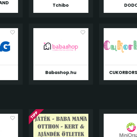
 AND
Tchibo
DOD
Babashop.hu
CUKORBOR