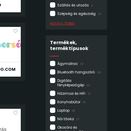
O
Szállás és utazás
2
Szépség és egészség
47
MUTASS TÖBBET
Termékek,
terméktípusok
Ágymatrac
19
SO.COM
Bluetooth hangszóró
39
Digitális
fényképezőgép
26
Házimozi és HiFi
31
Konyhabútor
15
Laptop
28
Női táska
27
Okosóra és