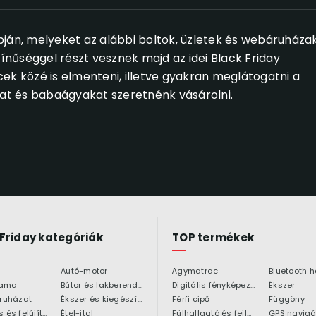
pján, melyeket az alábbi boltok, üzletek és webáruháza
zínűséggel részt vesznek majd az idei Black Friday
 közé is elmenteni, illetve gyakran meglátogatni a
t és babaágyakat szeretnénk vásárolni.
 Friday kategóriák
TOP termékek
Autó-motor
Ágymatrac
ama
Bútor és lakberendezés
Digitális fényképezőgép
Ékszer
 ruházat
Ékszer és kiegészítő
Férfi cipő
Függöny
Építkezés és felújítás
Étel-ital
Fülhallgató és fejlhallgató
GPS navigá