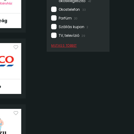
okoskiegészítő
42
Okostelefon
33
Parfüm
20
zág
Szállás kupon
2
TV, televízió
29
MUTASS TÖBBET
o