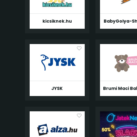
kicsiknek.hu
BabyGolya-S
JYSK
Brumi Maci Ba