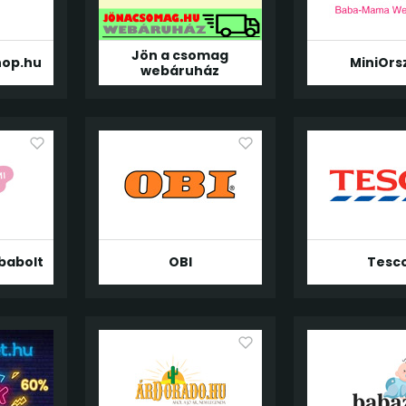
Jön a csomag
hop.hu
MiniOrs
webáruház
babolt
OBI
Tesc