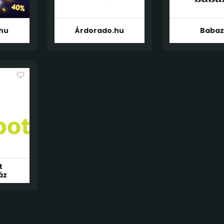
hu
Árdorado.hu
Baba
t
áz