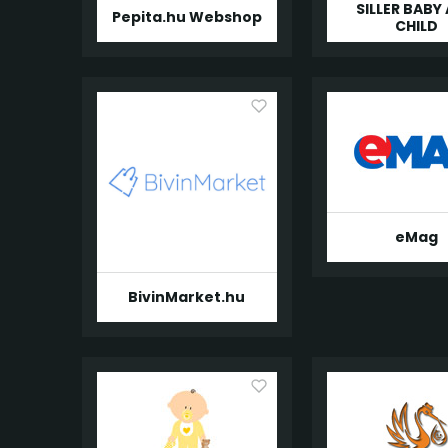
SILLER BABY
Pepita.hu Webshop
CHILD
eMag
BivinMarket.hu