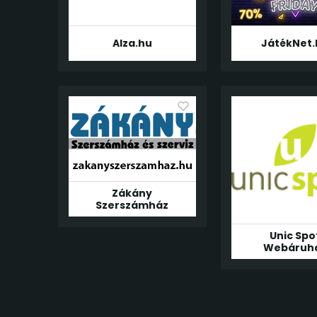
Alza.hu
JátékNet.
Zákány
Szerszámház
Unic Spo
Webáruh