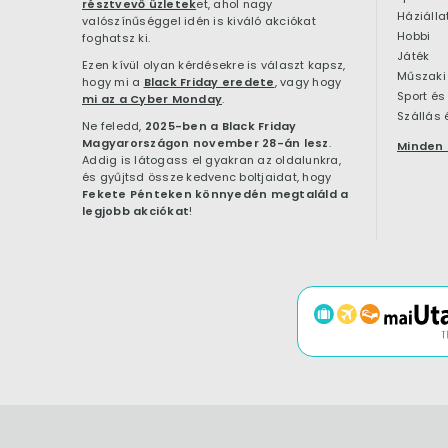
résztvevő üzletek
et, ahol nagy
Háziálla
valószínűséggel idén is kiváló akciókat
Hobbi
foghatsz ki.
Játék
Ezen kívül olyan kérdésekre is választ kapsz,
Műszaki 
hogy mi a
Black Friday eredete
, vagy hogy
Sport és
mi az a Cyber Monday
.
Szállás 
Ne feledd,
2025-ben a Black Friday
Magyarországon november 28-án lesz
.
Minden 
Addig is látogass el gyakran az oldalunkra,
és gyűjtsd össze kedvenc boltjaidat, hogy
Fekete Pénteken könnyedén megtaláld a
legjobb akciókat
!