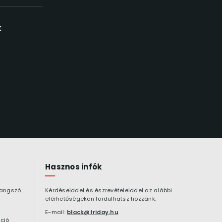
k
Hasznos infók
Bluetooth hangszóró
Kérdéseiddel és észrevételeiddel az alábbi
elérhetőségeken fordulhatsz hozzánk:
E-mail:
black@friday.hu
ció