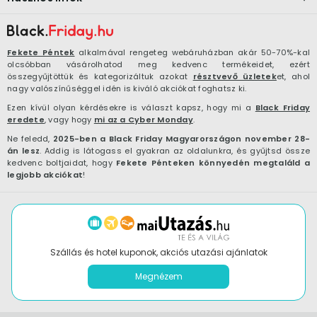
Fekete Péntek
alkalmával rengeteg webáruházban akár 50-70%-kal
olcsóbban vásárolhatod meg kedvenc termékeidet, ezért
összegyűjtöttük és kategorizáltuk azokat
résztvevő üzletek
et, ahol
nagy valószínűséggel idén is kiváló akciókat foghatsz ki.
Ezen kívül olyan kérdésekre is választ kapsz, hogy mi a
Black Friday
eredete
, vagy hogy
mi az a Cyber Monday
.
Ne feledd,
2025-ben a Black Friday Magyarországon november 28-
án lesz
. Addig is látogass el gyakran az oldalunkra, és gyűjtsd össze
kedvenc boltjaidat, hogy
Fekete Pénteken könnyedén megtaláld a
legjobb akciókat
!
Szállás és hotel kuponok, akciós utazási ajánlatok
Megnézem