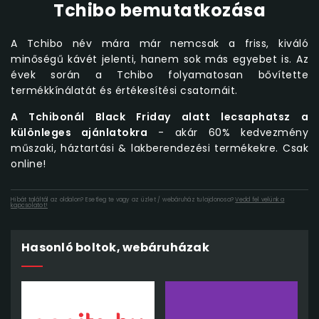
Tchibo bemutatkozása
A Tchibo név mára már nemcsak a friss, kiváló
minőségű kávét jelenti, hanem sok más egyebet is. Az
évek során a Tchibo folyamatosan bővítette
termékkínálatát és értékesítési csatornáit.
A Tchibonál Black Friday alatt lecsaphatsz a
különleges ajánlatokra
- akár 60% kedvezmény
műszaki, háztartási & lakberendezési termékekre. Csak
online!
Hibát találtál az oldalon? Esetleg te vagy az üzlet / webáruház tulajdonosa?
Vedd fel velünk a
kapcsolatot!
Hasonló boltok, webáruházak