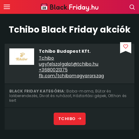
Tchibo Black Friday akciók
Tchibo Budapest Kft.
Tchibo
ugyfelszolgalat@tchibo.hu
+3680021375
fb.com/tchibomagyarorszag
BLACK FRIDAY KATEGÓRIA:
Baba-mama
,
Bútor és
lakberendezés
,
Divat és ruházat
,
Háztartási gépek
,
Otthon és
kert
TCHIBO