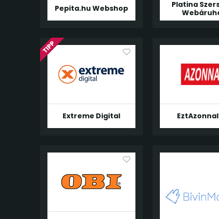
Platina Sze
Pepita.hu Webshop
Webáruh
Extreme Digital
EztAzonnal