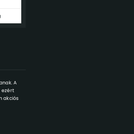
g
anak. A
 ezért
n akciós