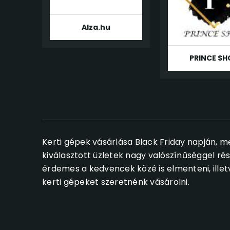
Alza.hu
PRINCE SH
Kerti gépek vásárlása Black Friday napján, m
kiválasztott üzletek nagy valószínűséggel ré
érdemes a kedvencek közé is elmenteni, ill
kerti gépeket szeretnénk vásárolni.