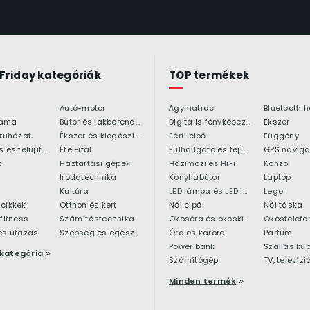
 Friday kategóriák
TOP termékek
Autó-motor
Ágymatrac
ama
Bútor és lakberendezés
Digitális fényképezőgép
Ékszer
 ruházat
Ékszer és kiegészítő
Férfi cipő
Függöny
Építkezés és felújítás
Étel-ital
Fülhallgató és fejlhallgató
GPS navigá
t
Háztartási gépek
Házimozi és HiFi
Konzol
Irodatechnika
Konyhabútor
Laptop
Kultúra
LED lámpa és LED izzó
Lego
cikkek
Otthon és kert
Női cipő
Női táska
 fitness
Számítástechnika
Okosóra és okoskiegészítő
Okostelefo
és utazás
Szépség és egészség
Óra és karóra
Parfüm
Power bank
Szállás ku
kategória
Számítógép
TV, televízi
Minden termék