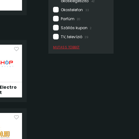
okoskiegészítő
42
Okostelefon
33
Parfüm
20
Szállás kupon
2
TV, televízió
29
MUTASS TÖBBET
Electro
t