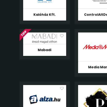
Kalóház Kft.
ControlAltD
Mabadi
Media Mar