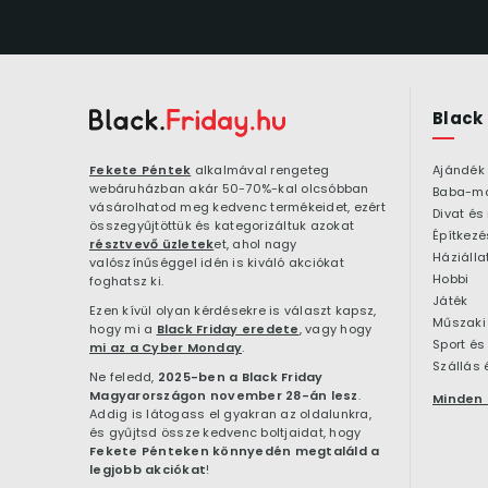
Black
Fekete Péntek
alkalmával rengeteg
Ajándék
webáruházban akár 50-70%-kal olcsóbban
Baba-m
vásárolhatod meg kedvenc termékeidet, ezért
Divat és
összegyűjtöttük és kategorizáltuk azokat
résztvevő üzletek
et, ahol nagy
Háziálla
valószínűséggel idén is kiváló akciókat
Hobbi
foghatsz ki.
Játék
Ezen kívül olyan kérdésekre is választ kapsz,
Műszaki 
hogy mi a
Black Friday eredete
, vagy hogy
Sport és
mi az a Cyber Monday
.
Szállás 
Ne feledd,
2025-ben a Black Friday
Magyarországon november 28-án lesz
.
Minden 
Addig is látogass el gyakran az oldalunkra,
és gyűjtsd össze kedvenc boltjaidat, hogy
Fekete Pénteken könnyedén megtaláld a
legjobb akciókat
!