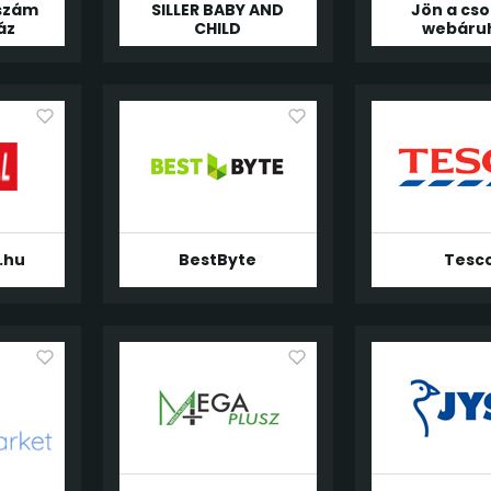
rszám
SILLER BABY AND
Jön a cs
áz
CHILD
webáru
.hu
BestByte
Tesc