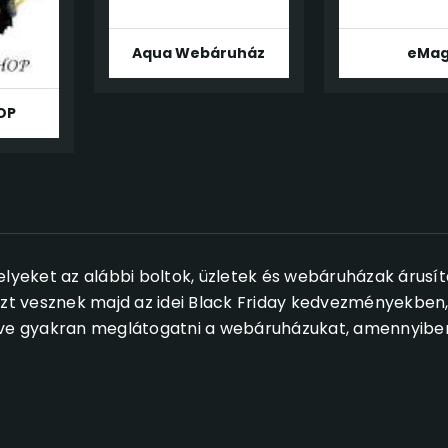
Aqua Webáruház
eMa
OP
elyeket az alábbi boltok, üzletek és webáruházak árusít
szt vesznek majd az idei Black Friday kedvezményekben,
etve gyakran meglátogatni a webáruházukat, amennyibe