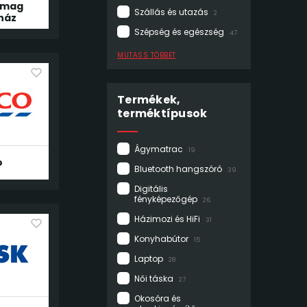
omag
Szállás és utazás
2
ház
Szépség és egészség
47
MUTASS TÖBBET
Termékek,
terméktípusok
Ágymatrac
19
o
Bluetooth hangszóró
39
Digitális
fényképezőgép
26
Házimozi és HiFi
31
Konyhabútor
15
Laptop
28
Női táska
27
Okosóra és