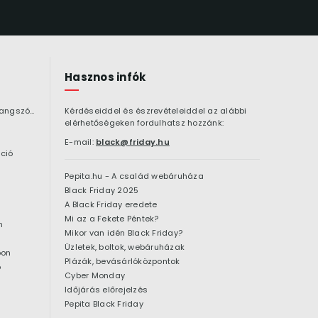
Hasznos infók
Bluetooth hangszóró
Kérdéseiddel és észrevételeiddel az alábbi
elérhetőségeken fordulhatsz hozzánk:
E-mail:
black@friday.hu
ció
Pepita.hu - A család webáruháza
Black Friday 2025
A Black Friday eredete
Mi az a Fekete Péntek?
n
Mikor van idén Black Friday?
Üzletek, boltok, webáruházak
pon
Plázák, bevásárlóközpontok
ó
Cyber Monday
Időjárás előrejelzés
Pepita Black Friday