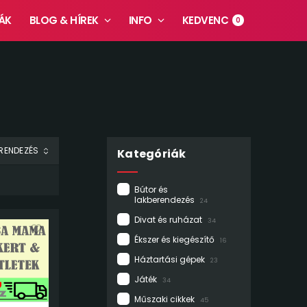
ÁK
BLOG & HÍREK
INFO
KEDVENC
0
Kategóriák
Bútor és
lakberendezés
24
Divat és ruházat
34
Ékszer és kiegészítő
16
Háztartási gépek
23
Játék
34
Műszaki cikkek
45