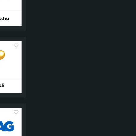
o.hu
L6