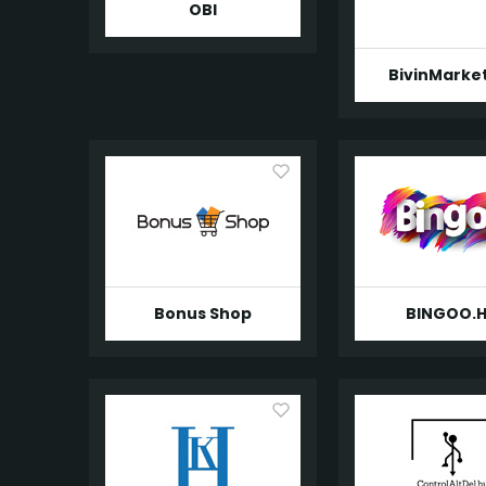
OBI
BivinMarke
Bonus Shop
BINGOO.