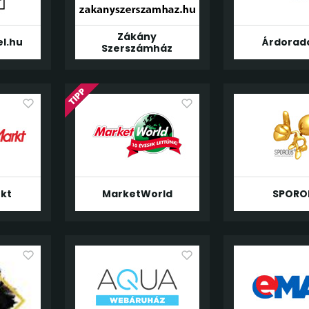
Zákány
el.hu
Árdorad
Szerszámház
kt
MarketWorld
SPORO