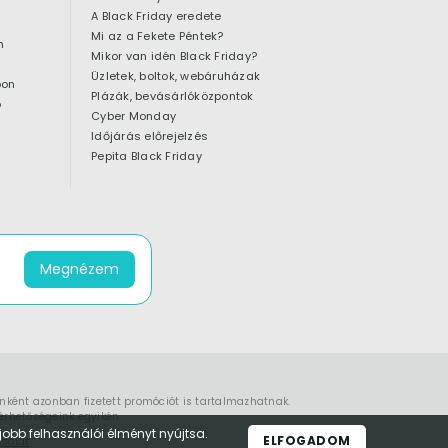
A Black Friday eredete
Mi az a Fekete Péntek?
n
Mikor van idén Black Friday?
Üzletek, boltok, webáruházak
pon
Plázák, bevásárlóközpontok
ó
Cyber Monday
Időjárás előrejelzés
Pepita Black Friday
Megnézem
enként azonban fizetett promóciót is tartalmazhatnak.
érhetőségeink
egyikén.
obb felhasználói élményt nyújtsa.
ELFOGADOM
solat