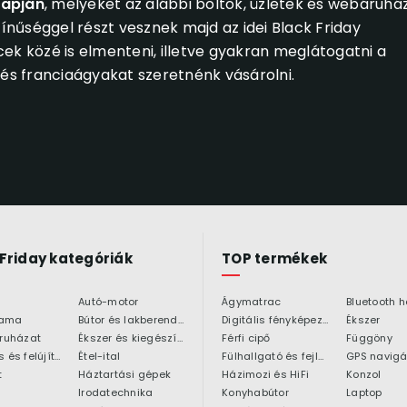
napján
, melyeket az alábbi boltok, üzletek és webáruhá
zínűséggel részt vesznek majd az idei Black Friday
 közé is elmenteni, illetve gyakran meglátogatni a
s franciaágyakat szeretnénk vásárolni.
 Friday kategóriák
TOP termékek
Autó-motor
Ágymatrac
ama
Bútor és lakberendezés
Digitális fényképezőgép
Ékszer
 ruházat
Ékszer és kiegészítő
Férfi cipő
Függöny
Építkezés és felújítás
Étel-ital
Fülhallgató és fejlhallgató
GPS navigá
t
Háztartási gépek
Házimozi és HiFi
Konzol
Irodatechnika
Konyhabútor
Laptop