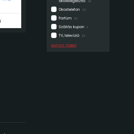
okoskiegészítő
42
Okostelefon
33
Parfüm
20
g
Szállás kupon
2
TV, televízió
29
MUTASS TÖBBET