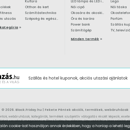
Kultúra
LED lámpa és LED izzó
Lego
cikkek
Otthon és kert
Női cipő
Női táska
 fitness
Számítástechnika
Okosóra és okoskiegészítő
Okostelefo
és utazás
Szépség és egészség
Óra és karóra
Parfüm
Power bank
Szállás ku
kategória
Számítógép
TV, televízi
Minden termék
Szállás és hotel kuponok, akciós utazási ajánlatok
© 2026.
Black.Friday.hu
| Fekete Péntek akciók, termékek, webáruházak
ontok, webáruházak, kategóriák, termékek szubjektív válogatás részét képezik, eset
ént szeretnél megjelenni a Black.Friday.hu oldalon, úgy vedd fel a kapcsolatot
el
alán cookie-kat használjon annak érdekében, hogy a honlap a lehető legj
e tájékoztató
Adatvédelmi nyilatkozat
Kereskedőknek, webáruházaknak
Kapc