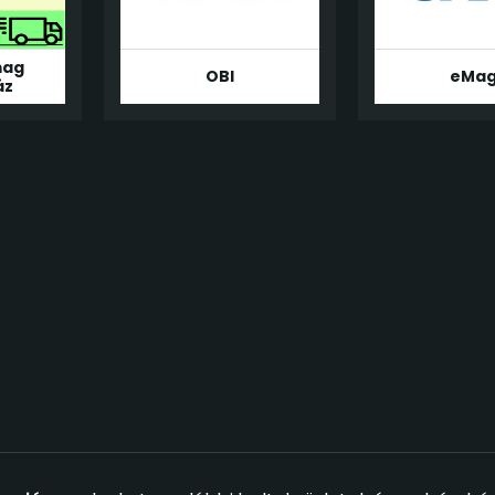
mag
OBI
eMa
áz