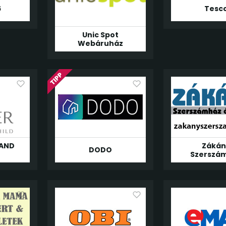
6
Tesc
Unic Spot
Webáruház
 AND
Zákán
DODO
Szerszá