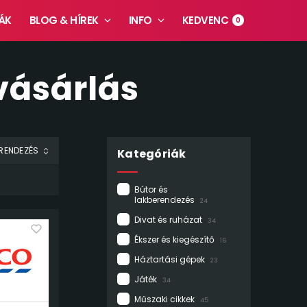
ÁK
BLOG & HÍREK
INFO
KEDVENC
0
vásárlás
Kategóriák
Bútor és
lakberendezés
24
Divat és ruházat
34
Ékszer és kiegészítő
16
Háztartási gépek
23
Játék
34
Műszaki cikkek
45