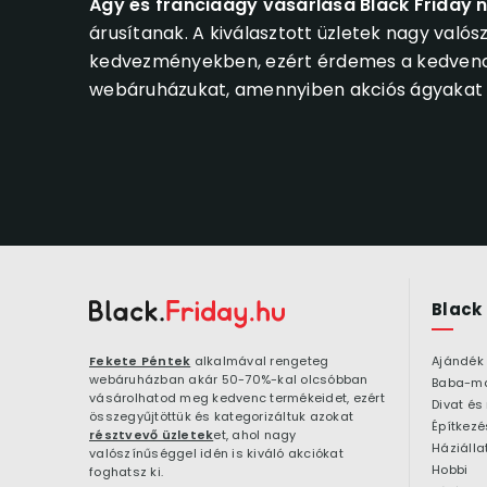
Ágy és franciaágy vásárlása Black Friday 
árusítanak. A kiválasztott üzletek nagy valós
kedvezményekben, ezért érdemes a kedvencek
webáruházukat, amennyiben akciós ágyakat é
Black
Fekete Péntek
alkalmával rengeteg
Ajándék
webáruházban akár 50-70%-kal olcsóbban
Baba-m
vásárolhatod meg kedvenc termékeidet, ezért
Divat és
összegyűjtöttük és kategorizáltuk azokat
résztvevő üzletek
et, ahol nagy
Háziálla
valószínűséggel idén is kiváló akciókat
Hobbi
foghatsz ki.