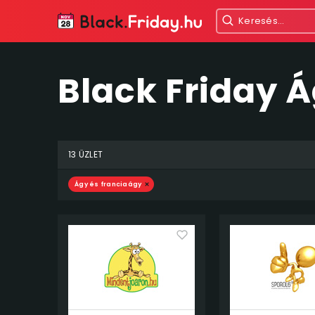
Black Friday Á
13 ÜZLET
Ágy és franciaágy