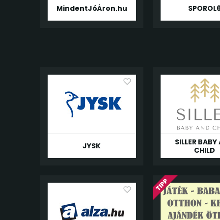
MindentJóÁron.hu
SPOROL
SILLER BABY
JYSK
CHILD