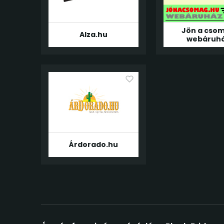
Jön a cso
Alza.hu
webáruh
Árdorado.hu