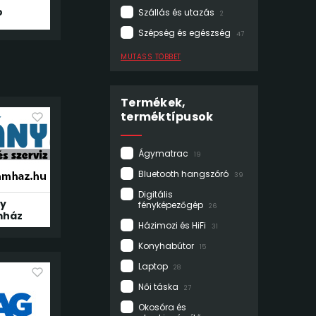
o
Szállás és utazás
2
Szépség és egészség
47
MUTASS TÖBBET
Termékek,
terméktípusok
Ágymatrac
19
Bluetooth hangszóró
39
Digitális
y
fényképezőgép
26
mház
Házimozi és HiFi
31
Konyhabútor
15
Laptop
28
Női táska
27
Okosóra és