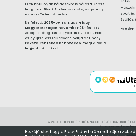
Játék
Ezen kívül olyan kérdésekre is választ kapsz,
Műszaki 
hogy mi a
Black Friday eredete
, vagy hogy
Sport és
mi az a Cyber Monday
.
Szállás 
Ne feledd,
2025-ben a Black Friday
Magyarországon november 28-án lesz
.
Minden 
Addig is látogass el gyakran az oldalunkra,
és gyűjtsd össze kedvenc boltjaidat, hogy
Fekete Pénteken könnyedén megtaláld a
legjobb akciókat
!
A weboldalon található üzletek, plázák, bevásárlóköz
Amennyiben kereskedők
Hozzájárulok, hogy a Black.Friday.hu üzemeltetője a webold
Cooki