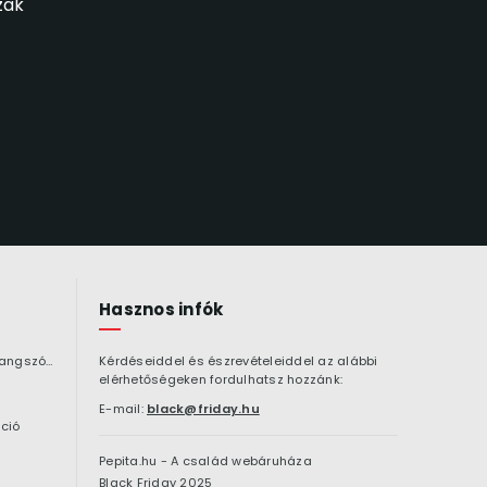
zak
Hasznos infók
Bluetooth hangszóró
Kérdéseiddel és észrevételeiddel az alábbi
elérhetőségeken fordulhatsz hozzánk:
E-mail:
black@friday.hu
ció
Pepita.hu - A család webáruháza
Black Friday 2025