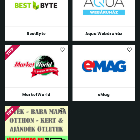
BestByte
Aqua Webáruház
MarketWorld
eMag