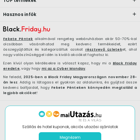
TOP termékek
Hasznos infók
Fekete Péntek
alkalmával rengeteg webáruházban akár 50-70%-kal
olcsóbban vásárolhatod meg kedvenc termékeidet, ezért
összegyűjtöttük és kategorizáltuk azokat
résztvevő üzletek
et, ahol
nagy valószínűséggel idén is kiváló akciókat foghatsz ki.
Ezen kívül olyan kérdésekre is választ kapsz, hogy mi a
Black Friday
eredete
, vagy hogy
mi az a Cyber Monday
.
Ne feledd,
2025-ben a Black Friday Magyarországon november 28-
án lesz
. Addig is látogass el gyakran az oldalunkra, és gyűjtsd össze
kedvenc boltjaidat, hogy
Fekete Pénteken könnyedén megtaláld a
legjobb akciókat
!
Szállás és hotel kuponok, akciós utazási ajánlatok
Megnézem