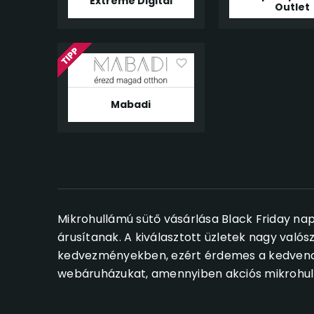
Extreme Digital
Outlet
Mabadi
Mikrohullámú sütő vásárlása Black Friday nap
árusítanak. A kiválasztott üzletek nagy valós
kedvezményekben, ezért érdemes a kedvencek
webáruházukat, amennyiben akciós mikrohull