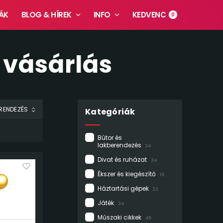
ÁK
BLOG & HÍREK
INFO
KEDVENC
0
 vásárlás
Kategóriák
Bútor és
lakberendezés
24
Divat és ruházat
34
Ékszer és kiegészítő
16
Háztartási gépek
23
Játék
34
Műszaki cikkek
45