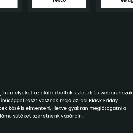
Tesco
eMa
ján, melyeket az alábbi boltok, üzletek és webáruházak
zínűséggel részt vesznek majd az idei Black Friday
 közé is elmenteni, illetve gyakran meglátogatni a
ámú sütőket szeretnénk vásárolni.