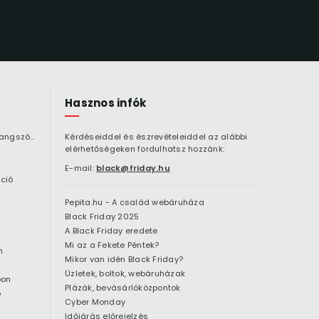
Hasznos infók
Bluetooth hangszóró
Kérdéseiddel és észrevételeiddel az alábbi
elérhetőségeken fordulhatsz hozzánk:
E-mail:
black@friday.hu
ció
Pepita.hu - A család webáruháza
Black Friday 2025
A Black Friday eredete
Mi az a Fekete Péntek?
n
Mikor van idén Black Friday?
Üzletek, boltok, webáruházak
pon
Plázák, bevásárlóközpontok
ó
Cyber Monday
Időjárás előrejelzés