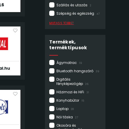
L6
Szállás és utazás
2
Szépség és egészség
47
MUTASS TÖBBET
Termékek,
terméktípusok
Ágymatrac
19
al.hu
Bluetooth hangszóró
39
Digitális
fényképezőgép
26
Házimozi és HiFi
31
Konyhabútor
15
Laptop
28
Női táska
27
Okosóra és