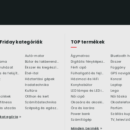
 Friday kategóriák
TOP termékek
Autó-motor
Ágymatrac
ama
Bútor és lakberendezés
Digitális fényképezőgép
Ékszer
 ruházat
Ékszer és kiegészítő
Férfi cipő
Függöny
Építkezés és felújítás
Étel-ital
Fülhallgató és fejlhallgató
GPS navigá
t
Háztartási gépek
Házimozi és HiFi
Konzol
Irodatechnika
Konyhabútor
Laptop
Kultúra
LED lámpa és LED izzó
Lego
cikkek
Otthon és kert
Női cipő
Női táska
 fitness
Számítástechnika
Okosóra és okoskiegészítő
Okostelefo
és utazás
Szépség és egészség
Óra és karóra
Parfüm
Power bank
Szállás ku
kategória
Számítógép
TV, televízi
Minden termék