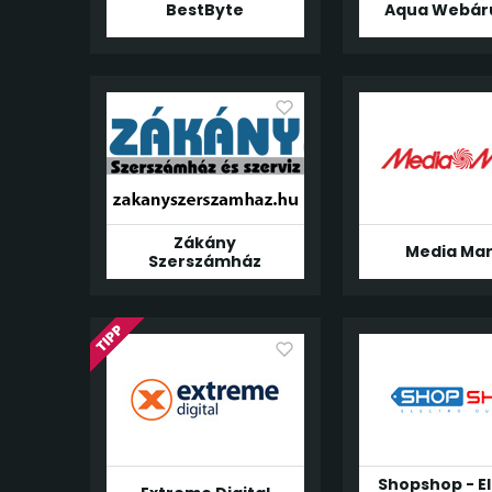
BestByte
Aqua Webár
Zákány
Media Mar
Szerszámház
Shopshop - E