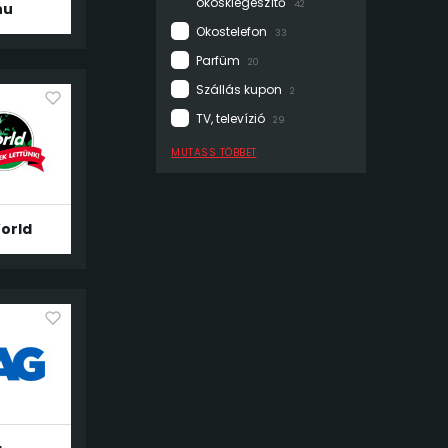
okoskiegészítő
42
hu
Okostelefon
33
Parfüm
20
Szállás kupon
2
TV, televízió
29
MUTASS TÖBBET
orld