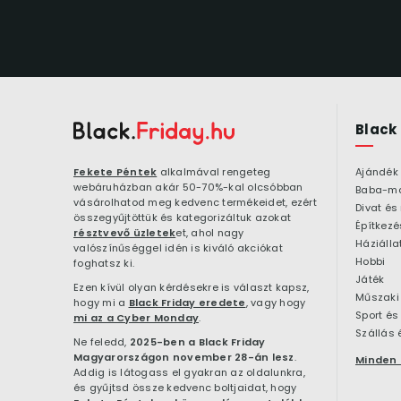
Black
Fekete Péntek
alkalmával rengeteg
Ajándék
webáruházban akár 50-70%-kal olcsóbban
Baba-m
vásárolhatod meg kedvenc termékeidet, ezért
Divat és
összegyűjtöttük és kategorizáltuk azokat
résztvevő üzletek
et, ahol nagy
Háziálla
valószínűséggel idén is kiváló akciókat
Hobbi
foghatsz ki.
Játék
Ezen kívül olyan kérdésekre is választ kapsz,
Műszaki 
hogy mi a
Black Friday eredete
, vagy hogy
Sport és
mi az a Cyber Monday
.
Szállás 
Ne feledd,
2025-ben a Black Friday
Magyarországon november 28-án lesz
.
Minden 
Addig is látogass el gyakran az oldalunkra,
és gyűjtsd össze kedvenc boltjaidat, hogy