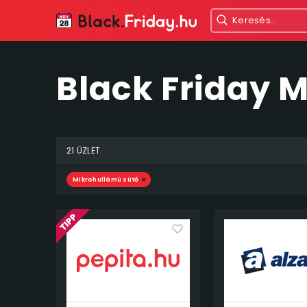
Black Friday 
21 ÜZLET
Mikrohullámú sütő