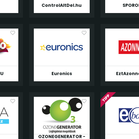
ControlAltDel.hu
SPORO
HU
Euronics
EztAzonn
OZONEGENERATOR -