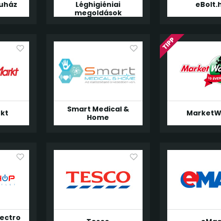
uház
Léghigiéniai
eBolt.
megoldások
Smart Medical &
kt
MarketW
Home
lectro