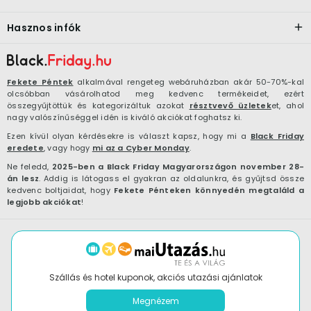
Hasznos infók
Fekete Péntek
alkalmával rengeteg webáruházban akár 50-70%-kal
olcsóbban vásárolhatod meg kedvenc termékeidet, ezért
összegyűjtöttük és kategorizáltuk azokat
résztvevő üzletek
et, ahol
nagy valószínűséggel idén is kiváló akciókat foghatsz ki.
Ezen kívül olyan kérdésekre is választ kapsz, hogy mi a
Black Friday
eredete
, vagy hogy
mi az a Cyber Monday
.
Ne feledd,
2025-ben a Black Friday Magyarországon november 28-
án lesz
. Addig is látogass el gyakran az oldalunkra, és gyűjtsd össze
kedvenc boltjaidat, hogy
Fekete Pénteken könnyedén megtaláld a
legjobb akciókat
!
Szállás és hotel kuponok, akciós utazási ajánlatok
Megnézem