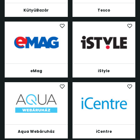
KütyüBazár
Tesco
eMag
iStyle
Aqua Webáruház
iCentre