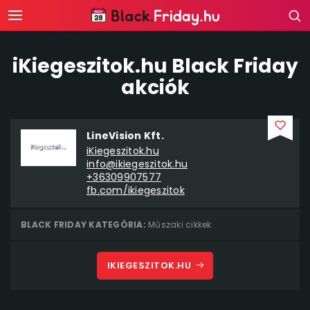
iKiegeszitok.hu Black Friday
akciók
LineVision Kft.
iKiegeszitok.hu
info@ikiegeszitok.hu
+36309907577
fb.com/ikiegeszitok
BLACK FRIDAY KATEGÓRIA:
Műszaki cikkek
IKIEGESZITOK.HU