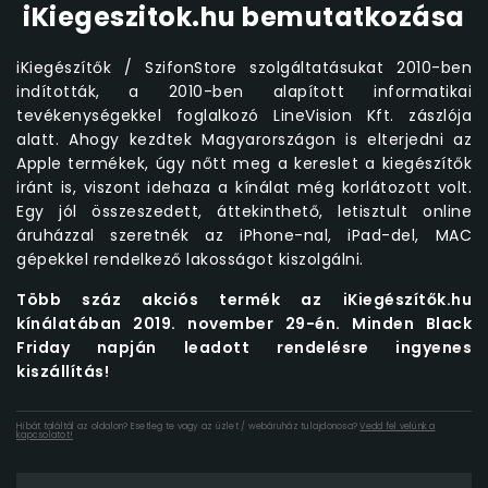
iKiegeszitok.hu bemutatkozása
iKiegészítők / SzifonStore szolgáltatásukat 2010-ben
indították, a 2010-ben alapított informatikai
tevékenységekkel foglalkozó LineVision Kft. zászlója
alatt. Ahogy kezdtek Magyarországon is elterjedni az
Apple termékek, úgy nőtt meg a kereslet a kiegészítők
iránt is, viszont idehaza a kínálat még korlátozott volt.
Egy jól összeszedett, áttekinthető, letisztult online
áruházzal szeretnék az iPhone-nal, iPad-del, MAC
gépekkel rendelkező lakosságot kiszolgálni.
Több száz akciós termék az iKiegészítők.hu
kínálatában 2019. november 29-én. Minden Black
Friday napján leadott rendelésre ingyenes
kiszállítás!
Hibát találtál az oldalon? Esetleg te vagy az üzlet / webáruház tulajdonosa?
Vedd fel velünk a
kapcsolatot!