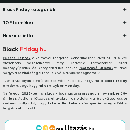
Black Friday kategóriák
TOP termékek
Hasznos infók
Fekete Péntek
alkalmával rengeteg webáruházban akár 50-70%-kal
olcsóbban vásárolhatod meg kedvenc termékeidet, ezért
összegyűjtöttük és kategorizáltuk azokat
résztvevő üzletek
et, ahol
nagy valószínűséggel idén is kiváló akciókat foghatsz ki.
Ezen kívül olyan kérdésekre is választ kapsz, hogy mi a
Black Friday
eredete
, vagy hogy
mi az a Cyber Monday
.
Ne feledd,
2025-ben a Black Friday Magyarországon november 28-
án lesz
. Addig is látogass el gyakran az oldalunkra, és gyűjtsd össze
kedvenc boltjaidat, hogy
Fekete Pénteken könnyedén megtaláld a
legjobb akciókat
!