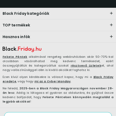
Black Friday kategóriák
TOP termékek
Hasznos infók
Fekete Péntek
alkalmával rengeteg webáruházban akár 50-70%-kal
olcsóbban vásárolhatod meg kedvenc termékeidet, ezért
összegyűjtöttük és kategorizáltuk azokat
résztvevő üzletek
et, ahol
nagy valószínűséggel idén is kiváló akciókat foghatsz ki.
Ezen kívül olyan kérdésekre is választ kapsz, hogy mi a
Black Friday
eredete
, vagy hogy
mi az a Cyber Monday
.
Ne feledd,
2025-ben a Black Friday Magyarországon november 28-
án lesz
. Addig is látogass el gyakran az oldalunkra, és gyűjtsd össze
kedvenc boltjaidat, hogy
Fekete Pénteken könnyedén megtaláld a
legjobb akciókat
!