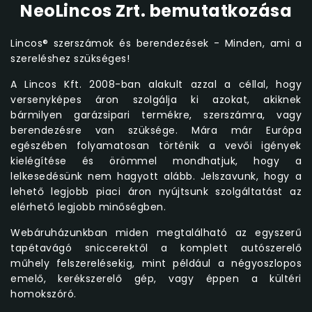
NeoLincos Zrt. bemutatkozása
Lincos® szerszámok és berendezések - Minden, ami a
szereléshez szükséges!
A Lincos Kft. 2008-ban alakult azzal a céllal, hogy
versenyképes áron szolgálja ki azokat, akiknek
bármilyen garázsipari termékre, szerszámra, vagy
berendezésre van szüksége. Mára már Európa
egészében folyamatosan történik a vevői igények
kielégítése és örömmel mondhatjuk, hogy a
lelkesedésünk nem hagyott alább. Jelszavunk, hogy a
lehető legjobb piaci áron nyújtsunk szolgáltatást az
elérhető legjobb minőségben.
Webáruházunkban miden megtalálható az egyszerű
tapétavágó sniccerektől a komplett autószerelő
műhely felszerelésekig, mint például a négyoszlopos
emelő, kerékszerelő gép, vagy éppen a kültéri
homokszóró.