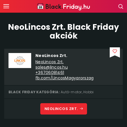
NeoLincos Zrt. Black Friday
akciók
NeoLincos Zrt.
NeoLincos Zrt.
sales@lincos.hu
+36706081461
fb.com/LincosMagyarorszag
BLACK FRIDAY KATEGÓRIA:
Autó-motor
,
Hobbi
NEOLINCOS ZRT.