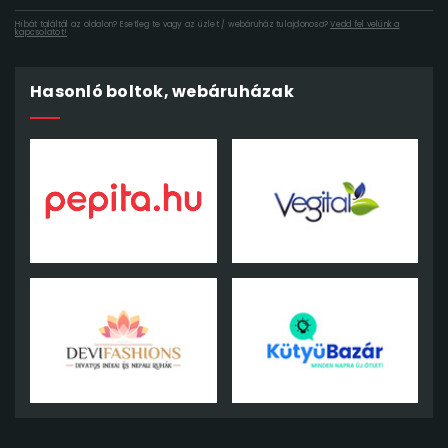
Hibát találtál az oldalon? Esetleg te vagy az üzlet / webáruház tulajdonosa?
Vedd fel velünk a
kapcsolatot!
Hasonló boltok, webáruházak