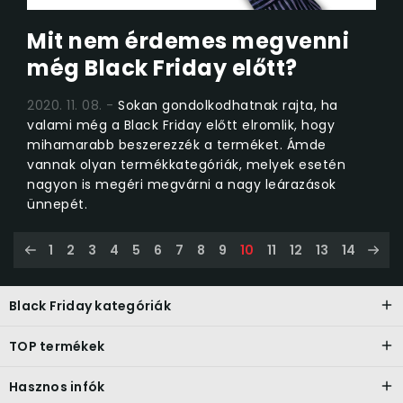
Mit nem érdemes megvenni
még Black Friday előtt?
2020. 11. 08.
Sokan gondolkodhatnak rajta, ha
valami még a Black Friday előtt elromlik, hogy
mihamarabb beszerezzék a terméket. Ámde
vannak olyan termékkategóriák, melyek esetén
nagyon is megéri megvárni a nagy leárazások
ünnepét.
1
2
3
4
5
6
7
8
9
10
11
12
13
14
Black Friday kategóriák
TOP termékek
Hasznos infók