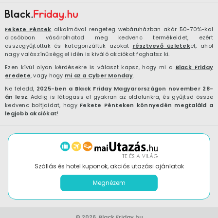
Fekete Péntek
alkalmával rengeteg webáruházban akár 50-70%-kal
olcsóbban vásárolhatod meg kedvenc termékeidet, ezért
összegyűjtöttük és kategorizáltuk azokat
résztvevő üzletek
et, ahol
nagy valószínűséggel idén is kiváló akciókat foghatsz ki.
Ezen kívül olyan kérdésekre is választ kapsz, hogy mi a
Black Friday
eredete
, vagy hogy
mi az a Cyber Monday
.
Ne feledd,
2025-ben a Black Friday Magyarországon november 28-
án lesz
. Addig is látogass el gyakran az oldalunkra, és gyűjtsd össze
kedvenc boltjaidat, hogy
Fekete Pénteken könnyedén megtaláld a
legjobb akciókat
!
Szállás és hotel kuponok, akciós utazási ajánlatok
Megnézem
© 2026.
Black.Friday.hu