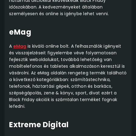
hatalmas akciókkal kedveskedik Black Friday
időszakában. A kedvezményeket általában
személyesen és online is igénybe lehet venni.
eMag
A
eMag
is kiváló online bolt. A felhasználók igényeit
és visszajelzéseit figyelembe véve folyamatosan
fejlesztik weboldalukat, továbbá lehetőség van
mobiltelefonos és tabletes alkalmazáson keresztül is
vásárolni. Az eMag oldalán rengeteg termék található
a következő kategóriákban: számítástechnika,
telefonok, háztartási gépek, otthon és barkács,
szépségápolás, zene & könyv, sport, divat ezért a
Black Friday akciók is számtalan terméket fognak
lefedni.
Extreme Digital