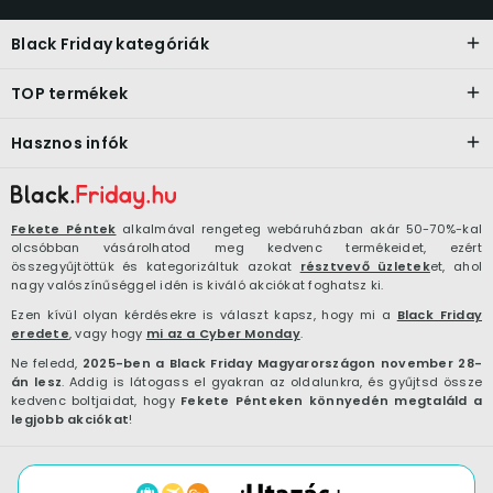
Black Friday kategóriák
TOP termékek
Hasznos infók
Fekete Péntek
alkalmával rengeteg webáruházban akár 50-70%-kal
olcsóbban vásárolhatod meg kedvenc termékeidet, ezért
összegyűjtöttük és kategorizáltuk azokat
résztvevő üzletek
et, ahol
nagy valószínűséggel idén is kiváló akciókat foghatsz ki.
Ezen kívül olyan kérdésekre is választ kapsz, hogy mi a
Black Friday
eredete
, vagy hogy
mi az a Cyber Monday
.
Ne feledd,
2025-ben a Black Friday Magyarországon november 28-
án lesz
. Addig is látogass el gyakran az oldalunkra, és gyűjtsd össze
kedvenc boltjaidat, hogy
Fekete Pénteken könnyedén megtaláld a
legjobb akciókat
!