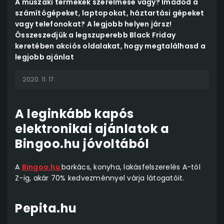
A műszaki termékek szerelmese vagy? Imádod a
számítógépeket, laptopokat, háztartási gépeket
vagy telefonokat? A legjobb helyen jársz!
Összeszedjük a legszuperebb Black Friday
keretében akciós oldalakat, hogy megtalálhasd a
legjobb ajánlat
2020. 11. 17.
A leginkább kapós
elektronikai ajánlatok a
Bingoo.hu jóvoltából
A
Bingoo.hu
barkács, konyha, lakásfelszerelés A-tól
Z-ig, akár 70% kedvezménnyel várja látogatóit.
Pepita.hu