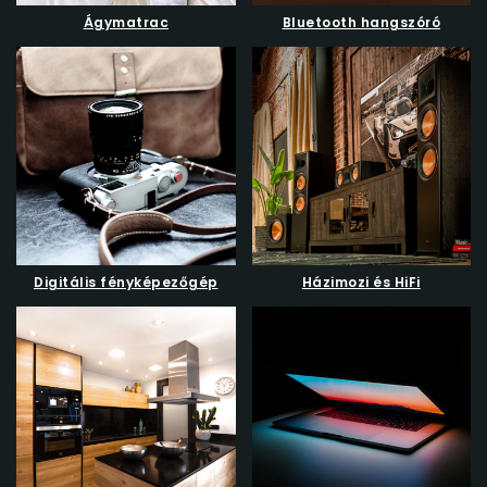
Ágymatrac
Bluetooth hangszóró
Digitális fényképezőgép
Házimozi és HiFi