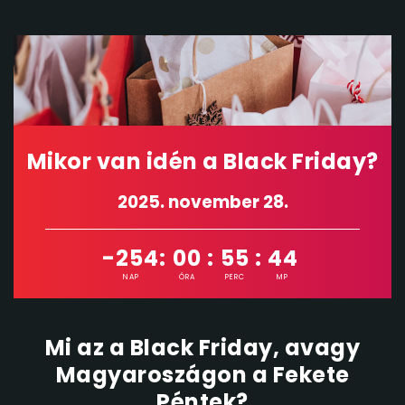
Mikor van idén a Black Friday?
2025. november 28.
-254
:
00
:
55
:
43
NAP
ÓRA
PERC
MP
Mi az a Black Friday, avagy
Magyaroszágon a Fekete
Péntek?