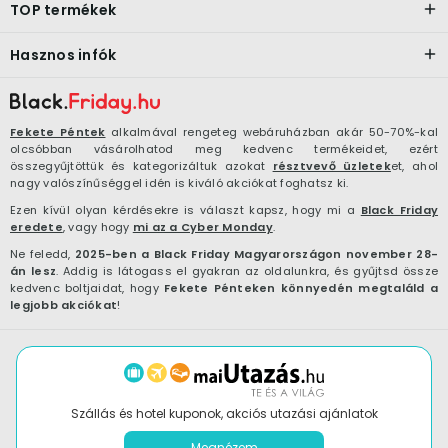
TOP termékek
Hasznos infók
Fekete Péntek
alkalmával rengeteg webáruházban akár 50-70%-kal
olcsóbban vásárolhatod meg kedvenc termékeidet, ezért
összegyűjtöttük és kategorizáltuk azokat
résztvevő üzletek
et, ahol
nagy valószínűséggel idén is kiváló akciókat foghatsz ki.
Ezen kívül olyan kérdésekre is választ kapsz, hogy mi a
Black Friday
eredete
, vagy hogy
mi az a Cyber Monday
.
Ne feledd,
2025-ben a Black Friday Magyarországon november 28-
án lesz
. Addig is látogass el gyakran az oldalunkra, és gyűjtsd össze
kedvenc boltjaidat, hogy
Fekete Pénteken könnyedén megtaláld a
legjobb akciókat
!
Szállás és hotel kuponok, akciós utazási ajánlatok
Megnézem