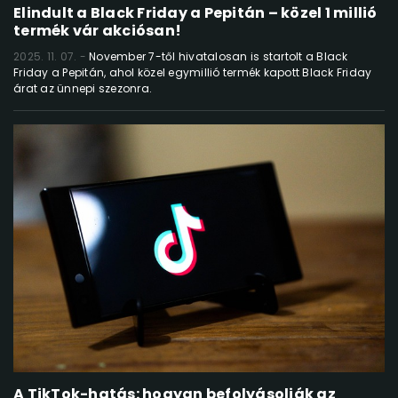
Elindult a Black Friday a Pepitán – közel 1 millió
termék vár akciósan!
2025. 11. 07.
November 7-től hivatalosan is startolt a Black
Friday a Pepitán, ahol közel egymillió termék kapott Black Friday
árat az ünnepi szezonra.
A TikTok-hatás: hogyan befolyásolják az