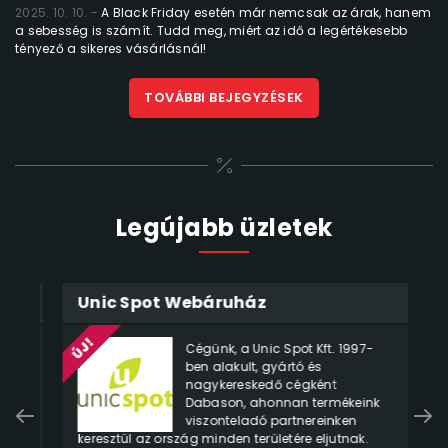
2025. 10. 10.
A Black Friday esetén már nemcsak az árak, hanem
a sebesség is számít. Tudd meg, miért az idő a legértékesebb
tényező a sikeres vásárlásnál!
TOVÁBBI BEJEGYZÉSEK
Legújabb üzletek
Unic Spot Webáruház
M
Cégünk, a Unic Spot Kft. 1997-
ben alakult, gyártó és
nagykereskedő cégként
he
Dabason, ahonnan termékeink
fü
viszonteladó partnereinken
át
keresztül az ország minden területére eljutnak.
ár