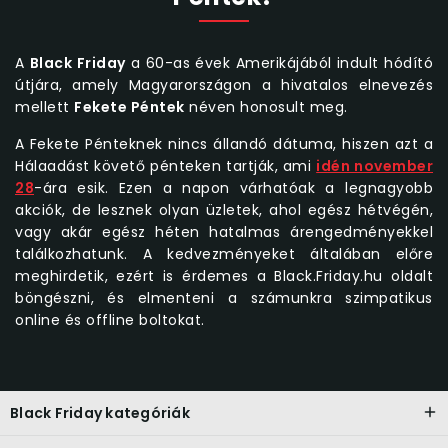
A
Black Friday
a 60-as évek Amerikájából indult hódító
útjára, amely Magyarországon a hivatalos elnevezés
mellett
Fekete Péntek
néven honosult meg.
A Fekete Pénteknek nincs állandó dátuma, hiszen azt a
Hálaadást követő pénteken tartják, ami
idén november
28
-ára esik. Ezen a napon várhatóak a legnagyobb
akciók, de lesznek olyan üzletek, ahol egész hétvégén,
vagy akár egész héten hatalmas árengedményekkel
találkozhatunk. A kedvezményeket általában előre
meghirdetik, ezért is érdemes a Black.Friday.hu oldalt
böngészni, és elmenteni a számunkra szimpatikus
online és offline boltokat.
Black Friday kategóriák