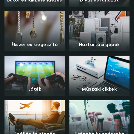
Horvátországba, Szlovéniába és Törökországba.
Cégünk 2021-ben a BÉT 25 leginspiratívabb
cégeinek egyike volt.
Ha bármely termékünk felkeltette kíváncsiságát
személyesen is várjuk telephelyünkön 2370 Dabas,
Szabadság út 5. szám alatt, H-P: 8-16 óra között.
Bemutatóterem címe: 2370 Dabas, Szabadság út
Ékszer és kiegészítő
Háztartási gépek
5.
Játék
Műszaki cikkek
Szállás és utazás
Szépség és egészség