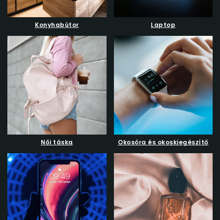
Konyhabútor
Laptop
Női táska
Okosóra és okoskiegészítő