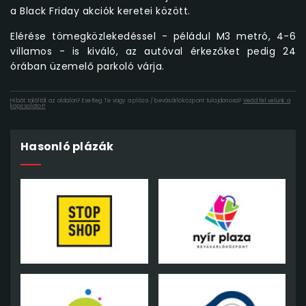
a Black Friday akciók keretei között.
Elérése tömegközlekedéssel - péládul M3 metró, 4-6
villamos - is kiváló, az autóval érkezőket pedig 24
órában üzemelő parkoló várja.
Hibát találtál az oldalon? Esetleg Te vagy a pláza / bevásárlóközpont tulajdonosa?
Vedd fel velünk a
kapcsolatot!
Hasonló plázák