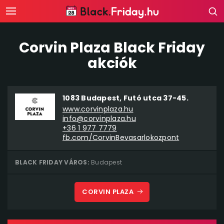
Corvin Plaza Black Friday
akciók
1083 Budapest, Futó utca 37-45.
www.corvinplaza.hu
info@corvinplaza.hu
+36 1 977 7779
fb.com/CorvinBevasarlokozpont
BLACK FRIDAY VÁROS:
Budapest
CORVIN PLAZA