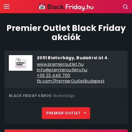
Premier Outlet Black Friday
akciók
2051 Biatorbágy, Budaörsi út 4.
www.premieroutlet.hu
info@premieroutlets.hu
+36 23 449 700
fb.com/PremierOutletBudapest
BLACK FRIDAY VÁROS:
Biatorbágy
PREMIER OUTLET