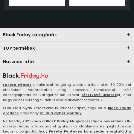
Black Friday kategóriák
TOP termékek
Hasznos infók
Fekete Péntek
alkalmával rengeteg webáruházban akár 50-70%-kal
olcsóbban vásárolhatod meg kedvenc termékeidet, ezért
összegyűjtöttük és kategorizáltuk azokat
résztvevő üzletek
et, ahol
nagy valószínűséggel idén is kiváló akciókat foghatsz ki.
Ezen kívül olyan kérdésekre is választ kapsz, hogy mi a
Black Friday
eredete
, vagy hogy
mi az a Cyber Monday
.
Ne feledd,
2025-ben a Black Friday Magyarországon november 28-
án lesz
. Addig is látogass el gyakran az oldalunkra, és gyűjtsd össze
kedvenc boltjaidat, hogy
Fekete Pénteken könnyedén megtaláld a