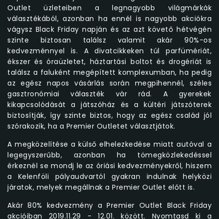
Outlet üzleteiben a legnagyobb világmárkák
választékából, azonban ha ennél is nagyobb akciókra
vágysz Black Friday napján és az azt követő hétvégén
szinte biztosan találsz valamit akár 90%-os
kedvezménnyel is. A divatcikkeken túl parfümériát,
ékszer és óraüzletet, háztartási boltot és drogériát is
találsz a faluként megépített komplexumban, ha pedig
az egész napos vásárlás során megpihennél, széles
gasztronómiai választék vár rád. A gyerekek
kikapcsolódását a játszóház és a kültéri játszóterek
biztosítják, így szinte biztos, hogy az egész család jól
szórakozik, ha a Premier Outletet választjátok.
A megközelítése a külső elhelezkedése miatt autóval a
legegyszerűbb, azonban ha tömegközlekedéssel
érkeznél se mondj le az óriási kedvezményekről, hiszem
a Kelenföli pályaudvartól gyakran indulnak helyközi
járatok, melyek megállnak a Premier Outlet előtt is.
Akár 80% kedvezmény a Premier Outlet Black Friday
akcióiban 2019.11.29 - 12.01. között. Nyomtasd ki a