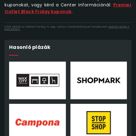
kuponokat, vagy kérd a Center Információnál:
Premier
Outlet Black Friday kuponok
.
Hibát találtál az oldalon? Esetleg Te vagy a pláza / bevásárlóközpont tulajdonosa?
Vedd fel velünk a
kapcsolatot!
Hasonló plázák