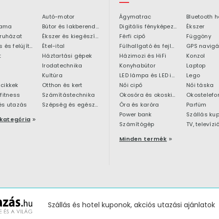
Autó-motor
Ágymatrac
ama
Bútor és lakberendezés
Digitális fényképezőgép
Ékszer
 ruházat
Ékszer és kiegészítő
Férfi cipő
Függöny
Építkezés és felújítás
Étel-ital
Fülhallgató és fejlhallgató
GPS navigá
t
Háztartási gépek
Házimozi és HiFi
Konzol
Irodatechnika
Konyhabútor
Laptop
Kultúra
LED lámpa és LED izzó
Lego
cikkek
Otthon és kert
Női cipő
Női táska
 fitness
Számítástechnika
Okosóra és okoskiegészítő
Okostelefo
és utazás
Szépség és egészség
Óra és karóra
Parfüm
Power bank
Szállás ku
kategória
Számítógép
TV, televízi
Minden termék
Szállás és hotel kuponok, akciós utazási ajánlatok