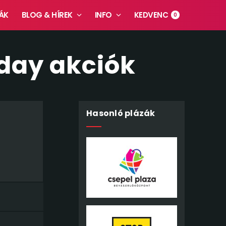
ÁK
BLOG & HÍREK
INFO
KEDVENC
0
day akciók
Hasonló plázák