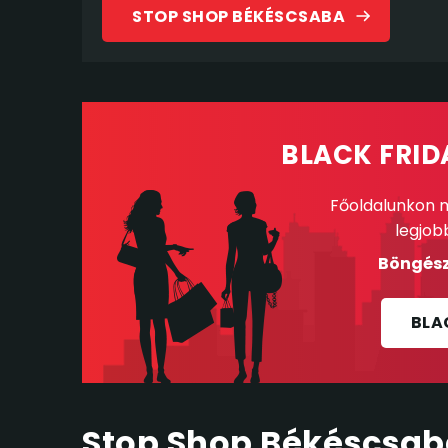
STOP SHOP BÉKÉSCSABA
BLACK FRID
Főoldalunkon m
legjob
Böngész
BLA
Stop Shop Békéscsa