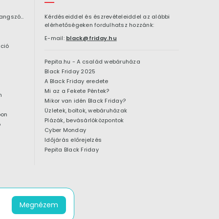
Bluetooth hangszóró
Kérdéseiddel és észrevételeiddel az alábbi
elérhetőségeken fordulhatsz hozzánk:
E-mail:
black@friday.hu
ció
Pepita.hu - A család webáruháza
Black Friday 2025
A Black Friday eredete
Mi az a Fekete Péntek?
n
Mikor van idén Black Friday?
Üzletek, boltok, webáruházak
pon
Plázák, bevásárlóközpontok
ó
Cyber Monday
Időjárás előrejelzés
Pepita Black Friday
Megnézem