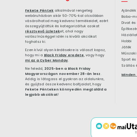
Fekete Péntek
alkalmával rengeteg
Ajándék
webáruházban akár 50-70%-kal olcsóbban
Baba-m
vásárolhatod meg kedvenc termékeidet, ezért
Divat és
összegyűjtöttük és kategorizáltuk azokat
résztvevő üzletek
et, ahol nagy
Háziálla
valószínűséggel idén is kiváló akciókat
Hobbi
foghatsz ki.
Játék
Ezen kívül olyan kérdésekre is választ kapsz,
Műszaki 
hogy mi a
Black Friday eredete
, vagy hogy
Sport és
mi az a Cyber Monday
.
Szállás 
Ne feledd,
2025-ben a Black Friday
Magyarországon november 28-án lesz
.
Minden 
Addig is látogass el gyakran az oldalunkra,
és gyűjtsd össze kedvenc boltjaidat, hogy
Fekete Pénteken könnyedén megtaláld a
legjobb akciókat
!