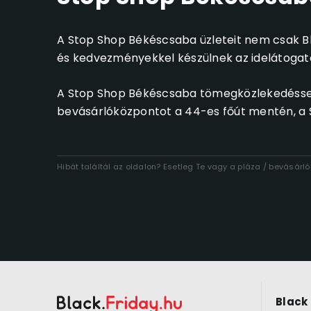
A Stop Shop Békéscsaba üzleteit nem csak Bl
és kedvezményekkel készülnek az idelátogat
A Stop Shop Békéscsaba tömegközlekedéssel 
bevásárlóközpontot a 44-es főút mentén, a Sz
Hibát találtál az oldalon? Esetleg Te vagy a pláza / bevásár
Black