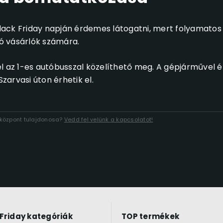
ack Friday napján érdemes látogatni, mert folyamatos
ó vásárlók számára.
az 1-es autóbusszal közelíthető meg. A gépjárművel é
arvasi úton érhetik el.
lóközpont tulajdonosa?
Vedd fel velünk a kapcsolatot!
 Friday kategóriák
TOP termékek