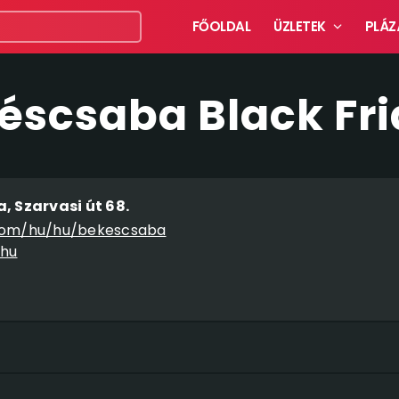
FŐOLDAL
ÜZLETEK
PLÁZ
éscsaba Black Fri
 Szarvasi út 68.
com/hu/hu/bekescsaba
.hu