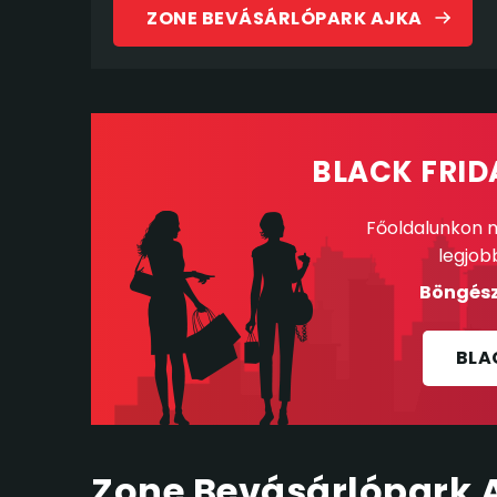
ZONE BEVÁSÁRLÓPARK AJKA
BLACK FRID
Főoldalunkon m
legjob
Böngész
BLA
Zone Bevásárlópark 