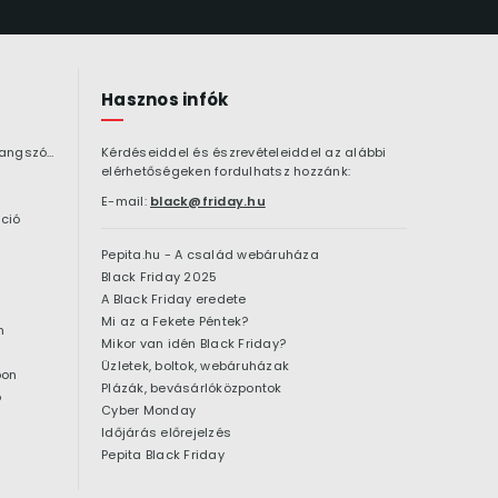
Hasznos infók
Bluetooth hangszóró
Kérdéseiddel és észrevételeiddel az alábbi
elérhetőségeken fordulhatsz hozzánk:
E-mail:
black@friday.hu
ció
Pepita.hu - A család webáruháza
Black Friday 2025
A Black Friday eredete
Mi az a Fekete Péntek?
n
Mikor van idén Black Friday?
Üzletek, boltok, webáruházak
pon
Plázák, bevásárlóközpontok
ó
Cyber Monday
Időjárás előrejelzés
Pepita Black Friday