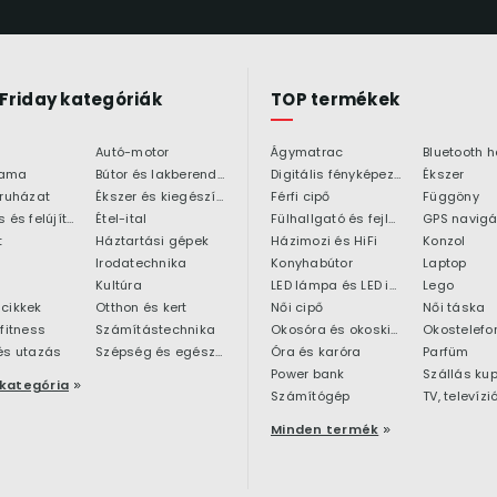
 Friday kategóriák
TOP termékek
Autó-motor
Ágymatrac
ama
Bútor és lakberendezés
Digitális fényképezőgép
Ékszer
 ruházat
Ékszer és kiegészítő
Férfi cipő
Függöny
Építkezés és felújítás
Étel-ital
Fülhallgató és fejlhallgató
GPS navigá
t
Háztartási gépek
Házimozi és HiFi
Konzol
Irodatechnika
Konyhabútor
Laptop
Kultúra
LED lámpa és LED izzó
Lego
cikkek
Otthon és kert
Női cipő
Női táska
 fitness
Számítástechnika
Okosóra és okoskiegészítő
Okostelefo
és utazás
Szépség és egészség
Óra és karóra
Parfüm
Power bank
Szállás ku
kategória
Számítógép
TV, televízi
Minden termék