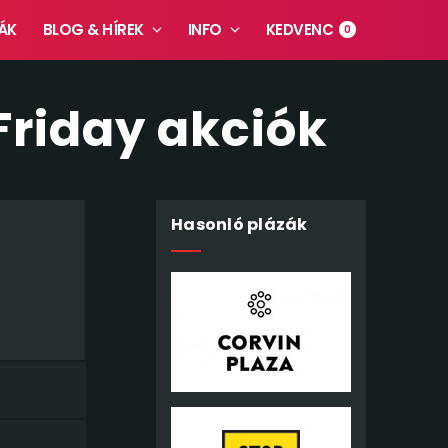
ÁK
BLOG & HÍREK
INFO
KEDVENC
0
Friday akciók
Hasonló plázák