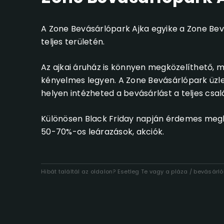
A Zone Bevásárlópark Ajka egyike a Zone Bev
teljes területén.
Az ajkai áruház is könnyen megközelíthető, m
kényelmes legyen. A Zone Bevásárlópark üzle
helyen intézheted a bevásárlást a teljes csal
Különösen Black Friday napján érdemes meglá
50-70%-os leárazások, akciók.
Hibát találtál az oldalon? Esetleg Te vagy a pláza / bevásár