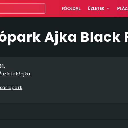
FŐOLDAL
ÜZLETEK
PLÁZ
ópark Ajka Black 
31.
uzletek/ajka
sarlopark