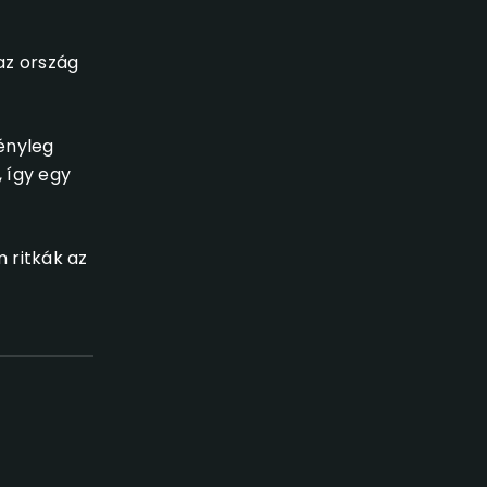
az ország
tényleg
 így egy
 ritkák az