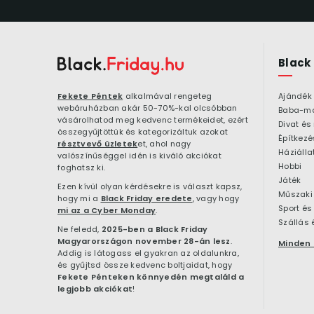
Black
Fekete Péntek
alkalmával rengeteg
Ajándék
webáruházban akár 50-70%-kal olcsóbban
Baba-m
vásárolhatod meg kedvenc termékeidet, ezért
Divat és
összegyűjtöttük és kategorizáltuk azokat
résztvevő üzletek
et, ahol nagy
Háziálla
valószínűséggel idén is kiváló akciókat
Hobbi
foghatsz ki.
Játék
Ezen kívül olyan kérdésekre is választ kapsz,
Műszaki 
hogy mi a
Black Friday eredete
, vagy hogy
Sport és
mi az a Cyber Monday
.
Szállás 
Ne feledd,
2025-ben a Black Friday
Magyarországon november 28-án lesz
.
Minden 
Addig is látogass el gyakran az oldalunkra,
és gyűjtsd össze kedvenc boltjaidat, hogy
Fekete Pénteken könnyedén megtaláld a
legjobb akciókat
!