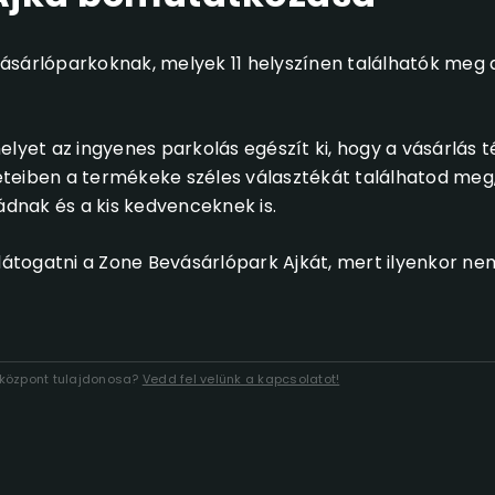
ásárlóparkoknak, melyek 11 helyszínen találhatók meg 
elyet az ingyenes parkolás egészít ki, hogy a vásárlás 
teiben a termékeke széles választékát találhatod meg,
ádnak és a kis kedvenceknek is.
togatni a Zone Bevásárlópark Ajkát, mert ilyenkor nem
lóközpont tulajdonosa?
Vedd fel velünk a kapcsolatot!