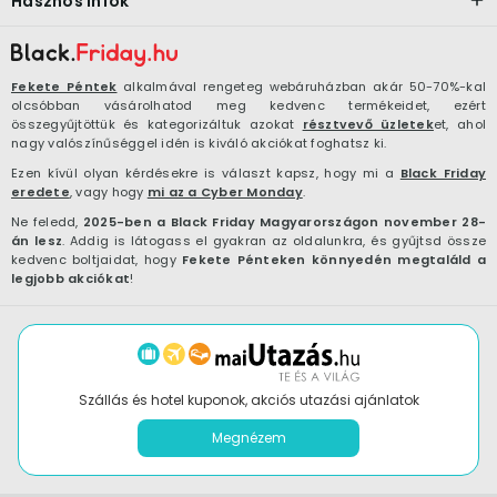
Hasznos infók
Fekete Péntek
alkalmával rengeteg webáruházban akár 50-70%-kal
olcsóbban vásárolhatod meg kedvenc termékeidet, ezért
összegyűjtöttük és kategorizáltuk azokat
résztvevő üzletek
et, ahol
nagy valószínűséggel idén is kiváló akciókat foghatsz ki.
Ezen kívül olyan kérdésekre is választ kapsz, hogy mi a
Black Friday
eredete
, vagy hogy
mi az a Cyber Monday
.
Ne feledd,
2025-ben a Black Friday Magyarországon november 28-
án lesz
. Addig is látogass el gyakran az oldalunkra, és gyűjtsd össze
kedvenc boltjaidat, hogy
Fekete Pénteken könnyedén megtaláld a
legjobb akciókat
!
Szállás és hotel kuponok, akciós utazási ajánlatok
Megnézem