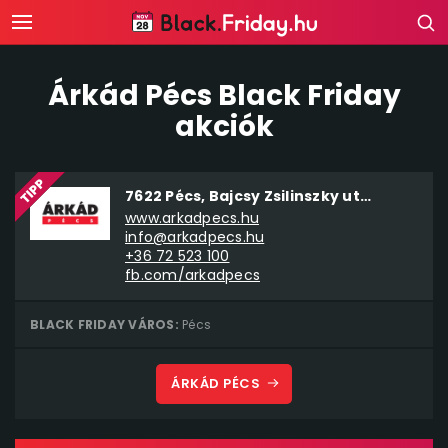
Árkád Pécs Black Friday
akciók
7622 Pécs, Bajcsy Zsilinszky utca 11/1.
www.arkadpecs.hu
info@arkadpecs.hu
+36 72 523 100
fb.com/arkadpecs
BLACK FRIDAY VÁROS:
Pécs
ÁRKÁD PÉCS