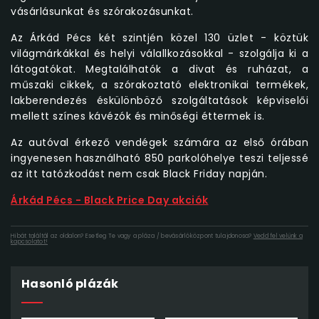
vásárlásunkat és szórakozásunkat.
Az Árkád Pécs két szintjén közel 130 üzlet - köztük
világmárkákkal és helyi válallkozásokkal - szolgálja ki a
látogatókat. Megtalálhatók a divat és ruházat, a
műszaki cikkek, a szórakoztató elektronikai termékek,
lakberendezés éskülönböző szolgáltatások képviselői
mellett színes kávézók és minőségi éttermek is.
Az autóval érkező vendégek számára az első órában
ingyenesen használható 850 parkolóhelye teszi teljessé
az itt tatózkodást nem csak Black Friday napján.
Árkád Pécs - Black Price Day akciók
Hibát találtál az oldalon? Esetleg Te vagy a pláza / bevásárlóközpont tulajdonosa?
Vedd fel velünk a
kapcsolatot!
Hasonló plázák