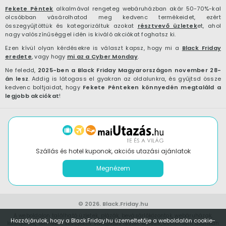
Fekete Péntek
alkalmával rengeteg webáruházban akár 50-70%-kal
olcsóbban vásárolhatod meg kedvenc termékeidet, ezért
összegyűjtöttük és kategorizáltuk azokat
résztvevő üzletek
et, ahol
nagy valószínűséggel idén is kiváló akciókat foghatsz ki.
Ezen kívül olyan kérdésekre is választ kapsz, hogy mi a
Black Friday
eredete
, vagy hogy
mi az a Cyber Monday
.
Ne feledd,
2025-ben a Black Friday Magyarországon november 28-
án lesz
. Addig is látogass el gyakran az oldalunkra, és gyűjtsd össze
kedvenc boltjaidat, hogy
Fekete Pénteken könnyedén megtaláld a
legjobb akciókat
!
Szállás és hotel kuponok, akciós utazási ajánlatok
Megnézem
© 2026.
Black.Friday.hu
A weboldalon található üzletek, plázák, bevásárlóközontok, webáruházak,
Hozzájárulok, hogy a Black.Friday.hu üzemeltetője a weboldalán cookie-
kategóriák, termékek szubjektív válogatás részét képezik, esetenként azonban