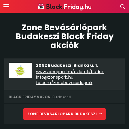
Zone Bevásárlópark
Budakeszi Black Friday
akciók
2092 Budakeszi, Bianka u. 1.
www.zonepark.hu/uzletek/budakeszi
info@zonepark.hu
fb.com/zonebevasarlopark
BLACK FRIDAY VÁROS:
Budakeszi
ZONE BEVÁSÁRLÓPARK BUDAKESZI