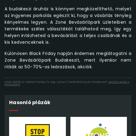
A budakeszi áruház is könnyen megközelíthető, melyet
az ingyenes parkolás egészít ki, hogy a vásárlás tényleg
kényelmes legyen. A Zone Bevásárlópark üzleteiben a
termékeke széles választékát találhatod meg, így egy
helyen intézheted a bevásárlást a teljes családnak és a
kis kedvenceknek is.
Különösen Black Friday napján érdemes meglátogatni a
Zone Bevásárlópark Budakeszit, mert ilyenkor nem
ritkák az 50-70%-os leárazások, akciók.
Hibát találtál az oldalon? Esetleg Te vagy a pláza / bevásárlóközpont tulajdonosa?
Vedd fel velünk a
kapcsolatot!
Hasonló plázák