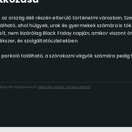
az ország déli részén elterülő történelmi városban, Sz
álható, ahol hülgyek, urak és gyermekek számára is tök
ít, nem kizárólag Black Friday napján, amikor viszont ór
kszer, és szolgáltatóüzletekben.
 parkoló található, a szórakozni vágyók számára pedig
lóközpont tulajdonosa?
Vedd fel velünk a kapcsolatot!