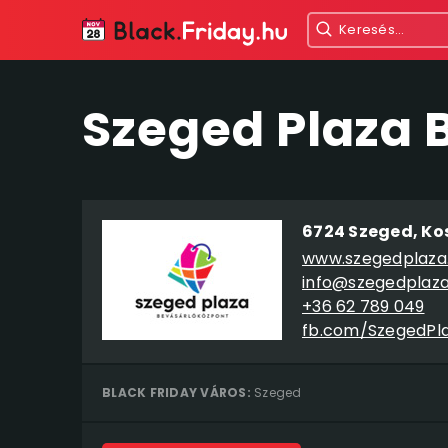
Szeged Plaza 
6724 Szeged, Koss
www.szegedplaza
info@szegedplaza
+36 62 789 049
fb.com/SzegedPl
BLACK FRIDAY VÁROS:
Szeged