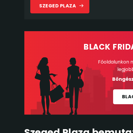
SZEGED PLAZA
BLACK FRID
Főoldalunkon m
legjob
Böngész
BLA
Szeged Plaza bemuta