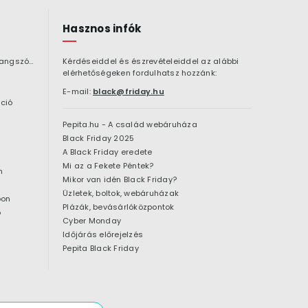
Hasznos infók
Bluetooth hangszóró
Kérdéseiddel és észrevételeiddel az alábbi
elérhetőségeken fordulhatsz hozzánk:
E-mail:
black@friday.hu
ció
Pepita.hu - A család webáruháza
Black Friday 2025
A Black Friday eredete
Mi az a Fekete Péntek?
n
Mikor van idén Black Friday?
Üzletek, boltok, webáruházak
pon
Plázák, bevásárlóközpontok
ó
Cyber Monday
Időjárás előrejelzés
Pepita Black Friday