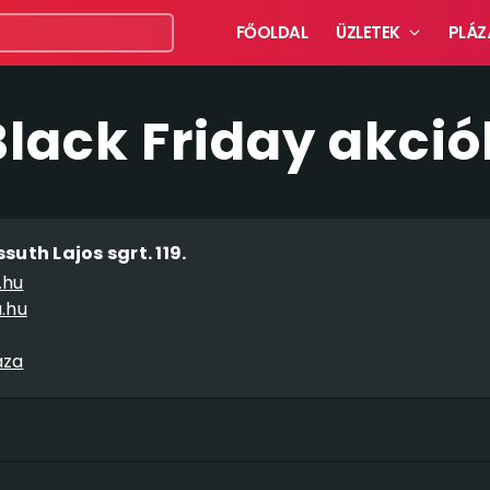
FŐOLDAL
ÜZLETEK
PLÁZ
Black Friday akció
uth Lajos sgrt. 119.
.hu
.hu
aza