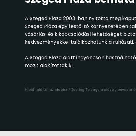
A Szeged Plaza 2003-ban nyitotta meg kaput 
Szeged Pláza egy festői tó környezetében tal
vásárlási és kikapcsolódási lehetőséget biztos
kedvezményekkel találkozhatunk a ruházati, é
A Szeged Plaza alatt ingyenesen használható
mozit alakítottak ki.
Hibát találtál az oldalon? Esetleg Te vagy a pláza / bevásár