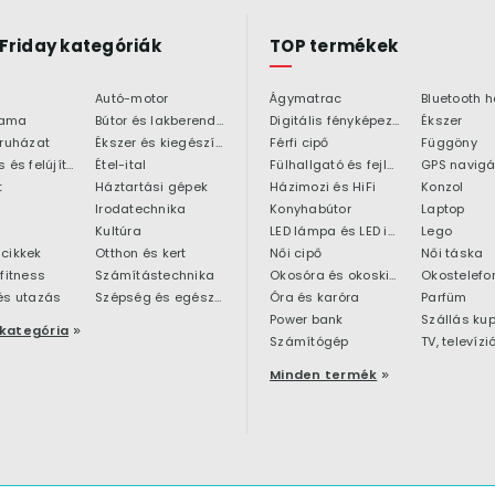
 Friday kategóriák
TOP termékek
Autó-motor
Ágymatrac
ama
Bútor és lakberendezés
Digitális fényképezőgép
Ékszer
 ruházat
Ékszer és kiegészítő
Férfi cipő
Függöny
Építkezés és felújítás
Étel-ital
Fülhallgató és fejlhallgató
GPS navigá
t
Háztartási gépek
Házimozi és HiFi
Konzol
Irodatechnika
Konyhabútor
Laptop
Kultúra
LED lámpa és LED izzó
Lego
cikkek
Otthon és kert
Női cipő
Női táska
 fitness
Számítástechnika
Okosóra és okoskiegészítő
Okostelefo
és utazás
Szépség és egészség
Óra és karóra
Parfüm
Power bank
Szállás ku
kategória
Számítógép
TV, televízi
Minden termék