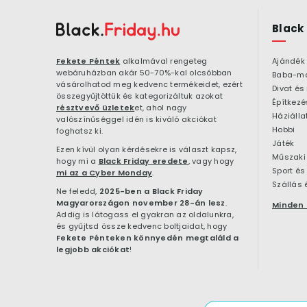
Black
Fekete Péntek
alkalmával rengeteg
Ajándék
webáruházban akár 50-70%-kal olcsóbban
Baba-m
vásárolhatod meg kedvenc termékeidet, ezért
Divat és
összegyűjtöttük és kategorizáltuk azokat
résztvevő üzletek
et, ahol nagy
Háziálla
valószínűséggel idén is kiváló akciókat
Hobbi
foghatsz ki.
Játék
Ezen kívül olyan kérdésekre is választ kapsz,
Műszaki 
hogy mi a
Black Friday eredete
, vagy hogy
Sport és
mi az a Cyber Monday
.
Szállás 
Ne feledd,
2025-ben a Black Friday
Magyarországon november 28-án lesz
.
Minden 
Addig is látogass el gyakran az oldalunkra,
és gyűjtsd össze kedvenc boltjaidat, hogy
Fekete Pénteken könnyedén megtaláld a
legjobb akciókat
!