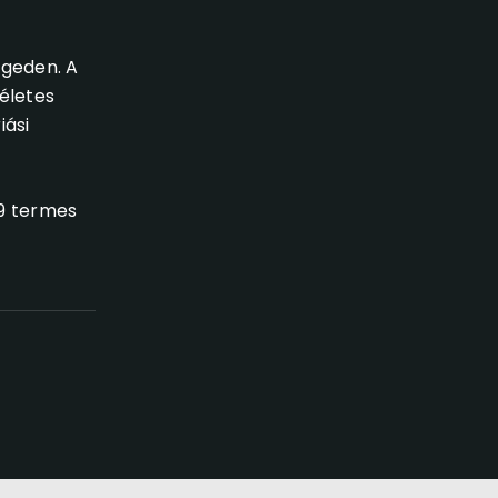
egeden. A
életes
iási
 9 termes