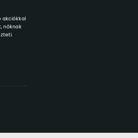
e akciókkal
k, nőknak
teti.