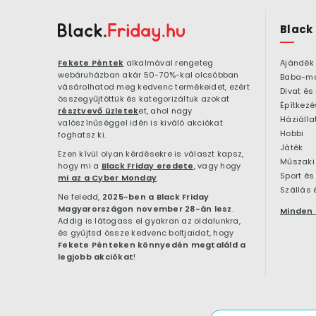
Black
Fekete Péntek
alkalmával rengeteg
Ajándék
webáruházban akár 50-70%-kal olcsóbban
Baba-m
vásárolhatod meg kedvenc termékeidet, ezért
Divat és
összegyűjtöttük és kategorizáltuk azokat
résztvevő üzletek
et, ahol nagy
Háziálla
valószínűséggel idén is kiváló akciókat
Hobbi
foghatsz ki.
Játék
Ezen kívül olyan kérdésekre is választ kapsz,
Műszaki 
hogy mi a
Black Friday eredete
, vagy hogy
Sport és
mi az a Cyber Monday
.
Szállás 
Ne feledd,
2025-ben a Black Friday
Magyarországon november 28-án lesz
.
Minden 
Addig is látogass el gyakran az oldalunkra,
és gyűjtsd össze kedvenc boltjaidat, hogy
Fekete Pénteken könnyedén megtaláld a
legjobb akciókat
!