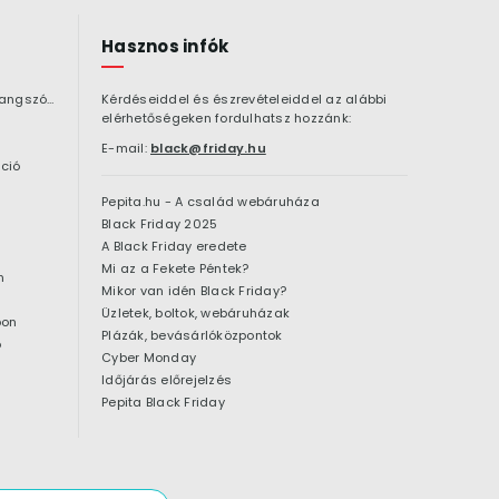
Hasznos infók
Bluetooth hangszóró
Kérdéseiddel és észrevételeiddel az alábbi
elérhetőségeken fordulhatsz hozzánk:
E-mail:
black@friday.hu
ció
Pepita.hu - A család webáruháza
Black Friday 2025
A Black Friday eredete
Mi az a Fekete Péntek?
n
Mikor van idén Black Friday?
Üzletek, boltok, webáruházak
pon
Plázák, bevásárlóközpontok
ó
Cyber Monday
Időjárás előrejelzés
Pepita Black Friday