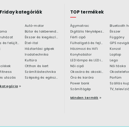
 Friday kategóriák
TOP termékek
Autó-motor
Ágymatrac
ama
Bútor és lakberendezés
Digitális fényképezőgép
Ékszer
 ruházat
Ékszer és kiegészítő
Férfi cipő
Függöny
Építkezés és felújítás
Étel-ital
Fülhallgató és fejlhallgató
GPS navigá
t
Háztartási gépek
Házimozi és HiFi
Konzol
Irodatechnika
Konyhabútor
Laptop
Kultúra
LED lámpa és LED izzó
Lego
cikkek
Otthon és kert
Női cipő
Női táska
 fitness
Számítástechnika
Okosóra és okoskiegészítő
Okostelefo
és utazás
Szépség és egészség
Óra és karóra
Parfüm
Power bank
Szállás ku
kategória
Számítógép
TV, televízi
Minden termék