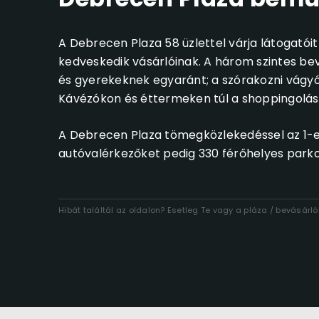
A Debrecen Plaza 58 üzlettel várja látogatóit
kedveskedik vásárlóinak. A három szintes bev
és gyerekeknek egyaránt; a szórakozni vágyók
Kávézókon és éttermeken túl a shoppingolás kö
A Debrecen Plaza tömegközlekedéssel az 1-e
autóvalérkezőket pedig 330 férőhelyes parko
Hibát találtál az oldalon? Esetleg Te vagy a pláza / bevásár