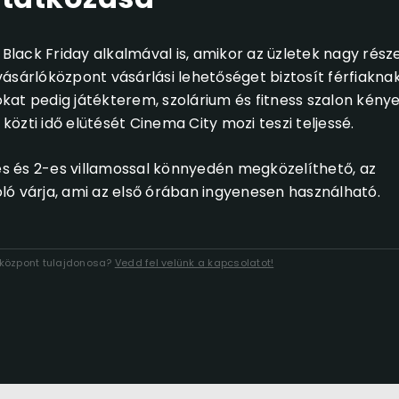
 Black Friday alkalmával is, amikor az üzletek nagy rész
ásárlóközpont vásárlási lehetőséget biztosít férfiakna
at pedig játékterem, szolárium és fitness szalon kényez
zti idő elütését Cinema City mozi teszi teljessé.
s és 2-es villamossal könnyedén megközelíthető, az
ló várja, ami az első órában ingyenesen használható.
lóközpont tulajdonosa?
Vedd fel velünk a kapcsolatot!