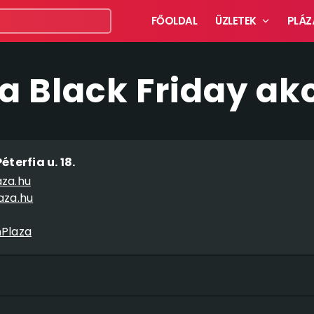
FŐOLDAL
ÜZLETEK
PLÁZ
a Black Friday ak
terfia u. 18.
za.hu
aza.hu
Plaza