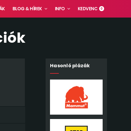
ÁK
BLOG & HÍREK
INFO
KEDVENC
0
ciók
Hasonló plázák