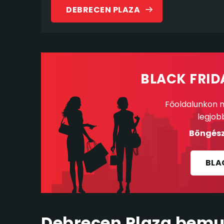
DEBRECEN PLAZA
BLACK FRID
Főoldalunkon m
legjob
Böngész
BLA
Debrecen Plaza bemu