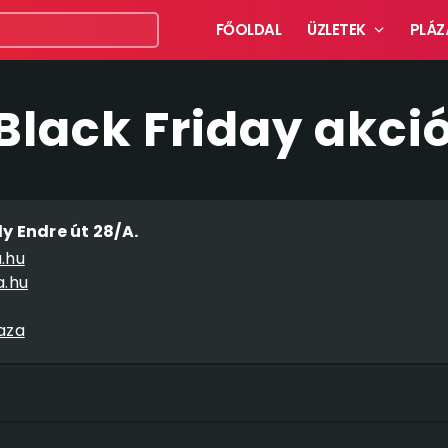
FŐOLDAL
ÜZLETEK
PLÁZ
Black Friday akci
y Endre út 28/A.
.hu
a.hu
aza