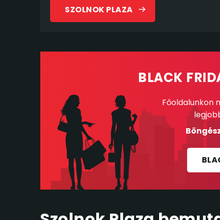
SZOLNOK PLAZA
BLACK FRID
Főoldalunkon m
legjob
Böngész
BLA
Szolnok Plaza bemut