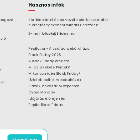
Hasznos infók
Bluetooth hangszóró
Kérdéseiddel és észrevételeiddel az alábbi
elérhetőségeken fordulhatsz hozzánk:
E-mail:
black@friday.hu
ció
Pepita.hu - A család webáruháza
Black Friday 2025
A Black Friday eredete
Mi az a Fekete Péntek?
n
Mikor van idén Black Friday?
Üzletek, boltok, webáruházak
pon
Plázák, bevásárlóközpontok
ó
Cyber Monday
Időjárás előrejelzés
Pepita Black Friday