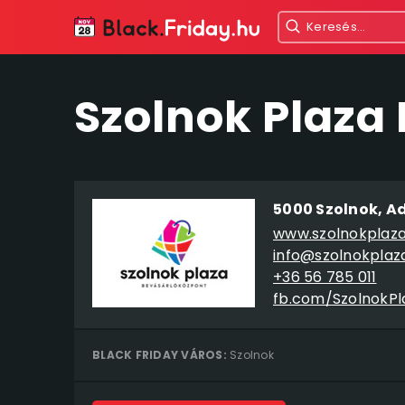
Szolnok Plaza 
5000 Szolnok, Ad
www.szolnokplaza
info@szolnokplaz
+36 56 785 011
fb.com/SzolnokPl
BLACK FRIDAY VÁROS:
Szolnok