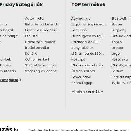
 Friday kategóriák
TOP termékek
Autó-motor
Ágymatrac
ama
Bútor és lakberendezés
Digitális fényképezőgép
Ékszer
 ruházat
Ékszer és kiegészítő
Férfi cipő
Függöny
Építkezés és felújítás
Étel-ital
Fülhallgató és fejlhallgató
GPS navigá
t
Háztartási gépek
Házimozi és HiFi
Konzol
Irodatechnika
Konyhabútor
Laptop
Kultúra
LED lámpa és LED izzó
Lego
cikkek
Otthon és kert
Női cipő
Női táska
 fitness
Számítástechnika
Okosóra és okoskiegészítő
Okostelefo
és utazás
Szépség és egészség
Óra és karóra
Parfüm
Power bank
Szállás ku
kategória
Számítógép
TV, televízi
Minden termék