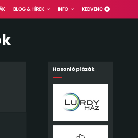
ÁK
BLOG & HÍREK
INFO
KEDVENC
0
ók
Hasonló plázák