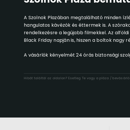
A Szolnok Plazában megtalálható minden ízlést
hangulatos kávézók és éttermek is. A szórak
rendelkezésre a legújabb filmekkel. Az alföl
Black Friday napján is, hiszen a boltok nagy 
A vásárlók kényelmét 24 órás biztonsági szolgá
Hibát találtál az oldalon? Esetleg Te vagy a pláza / bevásár