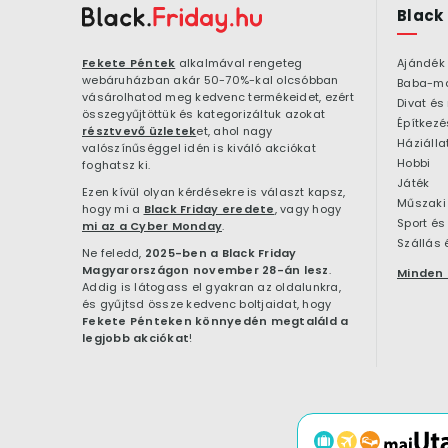
Black
Fekete Péntek
alkalmával rengeteg
Ajándék
webáruházban akár 50-70%-kal olcsóbban
Baba-m
vásárolhatod meg kedvenc termékeidet, ezért
Divat és
összegyűjtöttük és kategorizáltuk azokat
résztvevő üzletek
et, ahol nagy
Háziálla
valószínűséggel idén is kiváló akciókat
Hobbi
foghatsz ki.
Játék
Ezen kívül olyan kérdésekre is választ kapsz,
Műszaki 
hogy mi a
Black Friday eredete
, vagy hogy
Sport és
mi az a Cyber Monday
.
Szállás 
Ne feledd,
2025-ben a Black Friday
Magyarországon november 28-án lesz
.
Minden 
Addig is látogass el gyakran az oldalunkra,
és gyűjtsd össze kedvenc boltjaidat, hogy
Fekete Pénteken könnyedén megtaláld a
legjobb akciókat
!