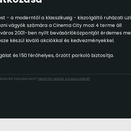
 - a moderntől a klasszikusig - kiszolgáltó ruházati üzl
ozni vágyók számára a Cinema City mozi 4 terme áll
di város 2001-ben nyílt bevásárlóközpontját érdemes me
része készül kiváló akciókkal és kedvezményekkel.
lat és 150 férőhelyes, őrzött parkoló biztosítja.
lóközpont tulajdonosa?
Vedd fel velünk a kapcsolatot!