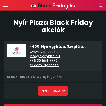
Nyír Plaza Black Friday
akciók
4400. Nyíregyháza, Szegfű u. 75.
www.nyirplaza.hu
info@nyirplaza.hu
+36 20 554 8382
fb.com/NyirPlaza
BLACK FRIDAY VÁROS:
Nyíregyháza
NYÍR PLAZA