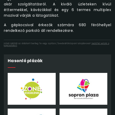
akár szolgáltatásról. A kiváló üzleteken kívül
éttermekkel, kávézókkal és egy 6 termes multiplex
mozival várják a látogatókat.
A gépkocsival érkezők számára 680 férőhellyel
rendelkező parkoló áll rendelkezésre.
Hibát találtál az oldalon? Esetleg Te vagy a pláza / bevásárlóközpont tulajdonosa?
Vedd fel velünk a
kapcsolatot!
Hasonló plázák