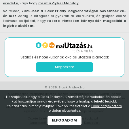
eredete
, vagy hogy
mi az a Cyber Monday
.
Ne feledd,
2025-ben a Black Friday Magyarországon november 28-
án lesz
. Addig is látogass el gyakran az oldalunkra, és gyűjtsd össze
kedvenc boltjaidat, hogy
Fekete Pénteken könnyedén megtaláld a
legjobb akciókat
!
Szállás és hotel kuponok, akciós utazási ajánlatok
Megnézem
© 2026.
Black.Friday.hu
A weboldalon található üzletek, plázák, bevásárlóközontok, webáruházak,
Hozzájárulok, hogy a Black.Friday.hu üzemeltetője a weboldalán cookie-
kategóriák, termékek szubjektív válogatás részét képezik, esetenként azonban
kat használjon annak érdekében, hogy a honlap a lehető legjobb
fizetett promóciót is tartalmazhatnak.
felhasználói élményt nyújtsa. További részleteket a
Cookie tájékoztató
Amennyiben kereskedőként szeretnél megjelenni a Black.Friday.hu oldalon,
oldalon olvashatsz.
úgy vedd fel a kapcsolatot
elérhetőségeink
egyikén.
Cookie tájékoztató
Adatvédelmi nyilatkozat
ELFOGADOM
Kereskedőknek, webáruházaknak
Kapcsolat