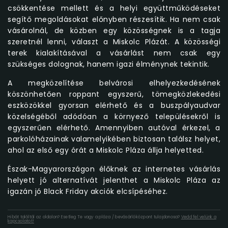
csökkentése mellett és a helyi együttműködéseket
segítő megoldásokat előnyben részesítik. Ha nem csak
vásárolnál, de közben egy közösségnek is a tagja
szeretnél lenni, választ a Miskolc Plázát. A közösségi
terek kialakításával a vásárlást nem csak egy
szükséges dolognak, hanem igazi élménynek tekintik.
A megközelítése belvárosi elhelyezkedésének
köszönhetően roppant egyszerű, tömegközlekedési
eszközökkel gyorsan elérhető és a buszpályaudvar
közelségéből adódóan a környező településekről is
egyszerűen elérhető. Amennyiben autóval érkezel, a
parkolóházainak valamelyikében biztosan találsz helyet,
ahol az első egy órát a Miskolc Pláza állja helyetted.
Észak-Magyarországon élőknek az internetes vásárlás
helyett jó alternatívát jelenthet a Miskolc Pláza az
igazán jó Black Friday akciók elcsípéséhez.
Hibát találtál az oldalon? Esetleg Te vagy a pláza / bevásárlóközpont tulajdonosa?
Vedd fel velünk a
kapcsolatot!