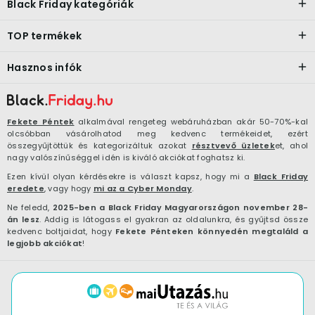
Black Friday kategóriák
TOP termékek
Hasznos infók
Fekete Péntek
alkalmával rengeteg webáruházban akár 50-70%-kal
olcsóbban vásárolhatod meg kedvenc termékeidet, ezért
összegyűjtöttük és kategorizáltuk azokat
résztvevő üzletek
et, ahol
nagy valószínűséggel idén is kiváló akciókat foghatsz ki.
Ezen kívül olyan kérdésekre is választ kapsz, hogy mi a
Black Friday
eredete
, vagy hogy
mi az a Cyber Monday
.
Ne feledd,
2025-ben a Black Friday Magyarországon november 28-
án lesz
. Addig is látogass el gyakran az oldalunkra, és gyűjtsd össze
kedvenc boltjaidat, hogy
Fekete Pénteken könnyedén megtaláld a
legjobb akciókat
!