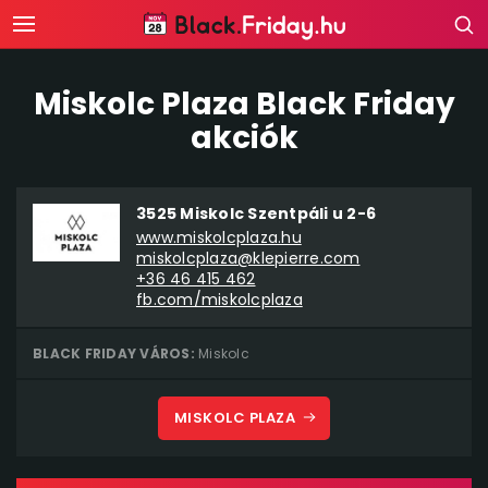
Miskolc Plaza Black Friday
akciók
3525 Miskolc Szentpáli u 2-6
www.miskolcplaza.hu
miskolcplaza@klepierre.com
+36 46 415 462
fb.com/miskolcplaza
BLACK FRIDAY VÁROS:
Miskolc
MISKOLC PLAZA