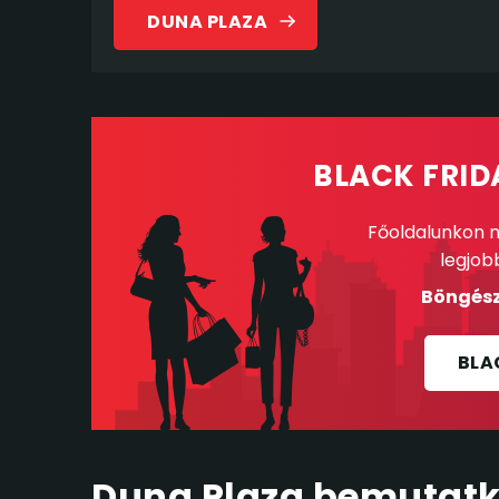
DUNA PLAZA
BLACK FRID
Főoldalunkon m
legjob
Böngész
BLA
Duna Plaza bemutat