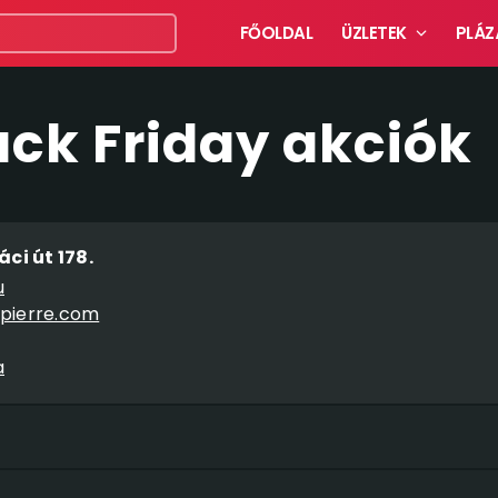
FŐOLDAL
ÜZLETEK
PLÁZ
ack Friday akciók
ci út 178.
u
pierre.com
a