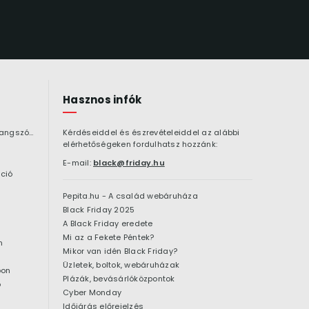
Hasznos infók
Bluetooth hangszóró
Kérdéseiddel és észrevételeiddel az alábbi
elérhetőségeken fordulhatsz hozzánk:
E-mail:
black@friday.hu
ció
Pepita.hu - A család webáruháza
Black Friday 2025
A Black Friday eredete
Mi az a Fekete Péntek?
n
Mikor van idén Black Friday?
Üzletek, boltok, webáruházak
pon
Plázák, bevásárlóközpontok
ó
Cyber Monday
Időjárás előrejelzés