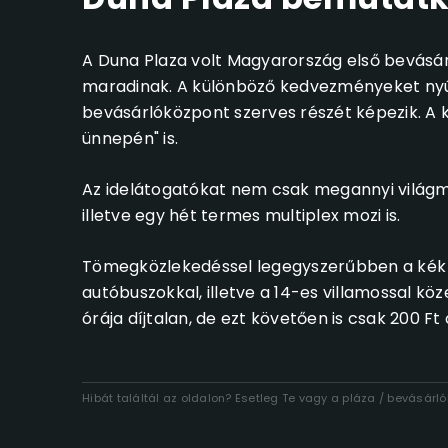
A Duna Plaza volt Magyarország első bevásá
maradinak. A különböző kedvezményeket nyúj
bevásárlóközpont szerves részét képezik. A kö
ünnepén" is.
Az idelátogatókat nem csak megannyi világmá
illetve egy hét termes multiplex mozi is.
Tömegközlekedéssel legegyszerűbben a kék (
autóbuszokkal, illetve a 14-es villamossal kö
órája díjtalan, de ezt követően is csak 200 Ft
Hibát találtál az oldalon? Esetleg Te vagy a pláza / bevásár