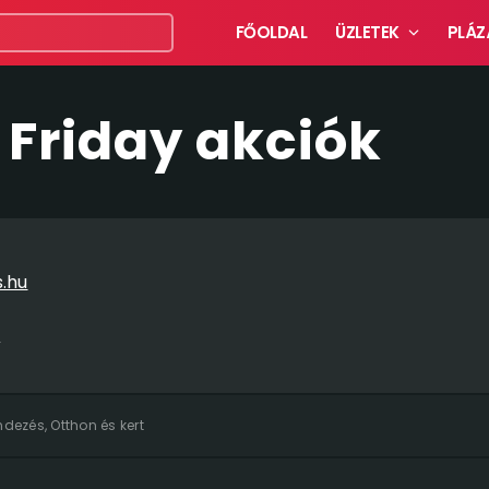
FŐOLDAL
ÜZLETEK
PLÁZ
 Friday akciók
.hu
u
endezés
,
Otthon és kert