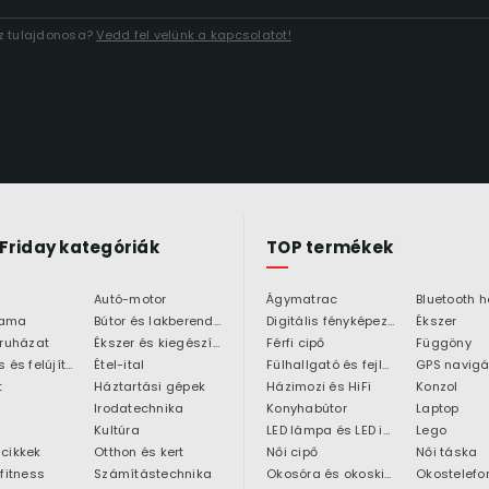
áz tulajdonosa?
Vedd fel velünk a kapcsolatot!
 Friday kategóriák
TOP termékek
Autó-motor
Ágymatrac
ama
Bútor és lakberendezés
Digitális fényképezőgép
Ékszer
 ruházat
Ékszer és kiegészítő
Férfi cipő
Függöny
Építkezés és felújítás
Étel-ital
Fülhallgató és fejlhallgató
GPS navigá
t
Háztartási gépek
Házimozi és HiFi
Konzol
Irodatechnika
Konyhabútor
Laptop
Kultúra
LED lámpa és LED izzó
Lego
cikkek
Otthon és kert
Női cipő
Női táska
 fitness
Számítástechnika
Okosóra és okoskiegészítő
Okostelefo