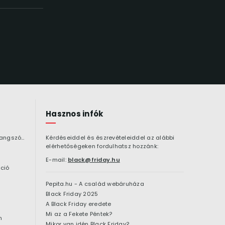
Hasznos infók
Bluetooth hangszóró
Kérdéseiddel és észrevételeiddel az alábbi
elérhetőségeken fordulhatsz hozzánk:
E-mail:
black@friday.hu
ció
Pepita.hu - A család webáruháza
Black Friday 2025
A Black Friday eredete
Mi az a Fekete Péntek?
n
Mikor van idén Black Friday?