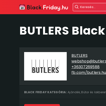
BUTLERS Black
BUTLERS
webshop@butlers
+36307269588
fb.com/butlers.h
BLACK FRIDAY KATEGÓRIA:
Ajándék
,
Bútor és lakber