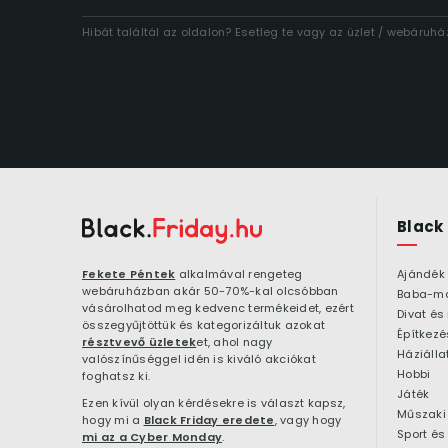
Hibát találtál az oldalon? Esetleg te vagy az üzlet / webáruh
Black
Fekete Péntek
alkalmával rengeteg
Ajándék
webáruházban akár 50-70%-kal olcsóbban
Baba-m
vásárolhatod meg kedvenc termékeidet, ezért
Divat és
összegyűjtöttük és kategorizáltuk azokat
résztvevő üzletek
et, ahol nagy
Háziálla
valószínűséggel idén is kiváló akciókat
Hobbi
foghatsz ki.
Játék
Ezen kívül olyan kérdésekre is választ kapsz,
Műszaki 
hogy mi a
Black Friday eredete
, vagy hogy
Sport és
mi az a Cyber Monday
.