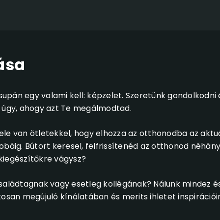
ása
supán egy valami kell: képzelet. Szeretünk gondolkodni é
n úgy, ahogy azt Te megálmodtad.
ele van ötletekkel, hogy elhozza az otthonodba az aktuá
báig. Bútort keresel, felfrissítenéd az otthonod néhány
kiegészítőkre vágysz?
családtagnak vagy esetleg kollégának? Nálunk mindez é
osan megújuló kínálatában és merits ihletet inspirációi