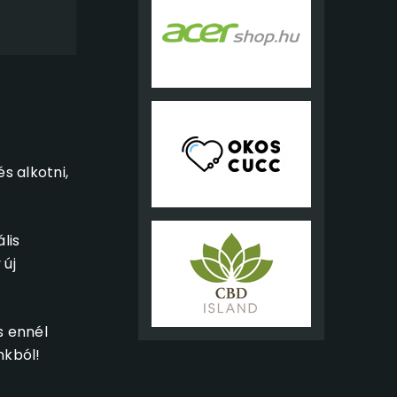
s alkotni,
lis
 új
s ennél
nkból!