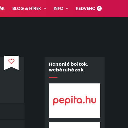
ÁK
BLOG & HÍREK
INFO
KEDVENC
0
Hasonló boltok,
webáruházak